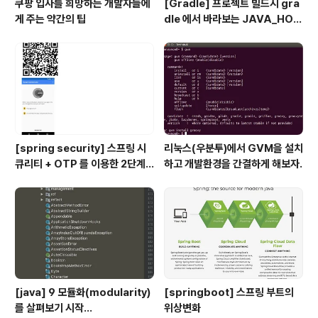
쿠팡 입사를 희망하는 개발자들에
[Gradle] 프로젝트 빌드시 gra
게 주는 약간의 팁
dle 에서 바라보는 JAVA_HOM
E 지정하기
[spring security] 스프링 시
리눅스(우분투)에서 GVM을 설치
큐리티 + OTP 를 이용한 2단계
하고 개발환경을 간결하게 해보자.
인증 예제
[java] 9 모듈화(modularity)
[springboot] 스프링 부트의
를 살펴보기 시작...
위상변화