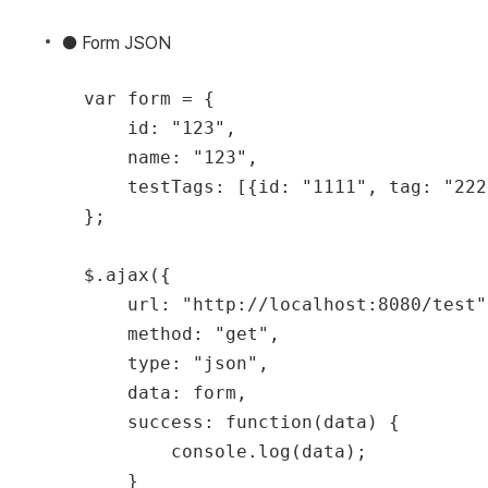
● Form JSON
  var form = {

      id: "123",

      name: "123",

      testTags: [{id: "1111", tag: "2222
  };

  $.ajax({

      url: "http://localhost:8080/test",
      method: "get",

      type: "json",

      data: form,

      success: function(data) {

          console.log(data);

      }
