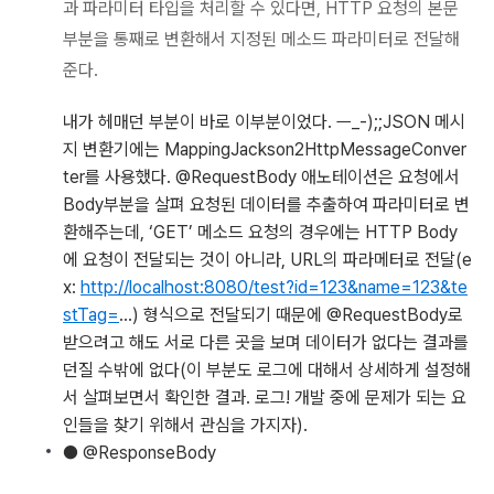
과 파라미터 타입을 처리할 수 있다면, HTTP 요청의 본문
부분을 통째로 변환해서 지정된 메소드 파라미터로 전달해
준다.
내가 헤매던 부분이 바로 이부분이었다. ㅡ_-);;JSON 메시
지 변환기에는 MappingJackson2HttpMessageConver
ter를 사용했다. @RequestBody 애노테이션은 요청에서
Body부분을 살펴 요청된 데이터를 추출하여 파라미터로 변
환해주는데, ‘GET’ 메소드 요청의 경우에는 HTTP Body
에 요청이 전달되는 것이 아니라,
URL의 파라메터로 전달(e
x:
http://localhost:8080/test?id=123&name=123&te
stTag=
…) 형식으로 전달되기 때문에 @RequestBody로
받으려고 해도 서로 다른 곳을 보며 데이터가 없다는 결과를
던질 수밖에 없다(이 부분도 로그에 대해서 상세하게 설정해
서 살펴보면서 확인한 결과. 로그! 개발 중에 문제가 되는 요
인들을 찾기 위해서 관심을 가지자).
● @ResponseBody