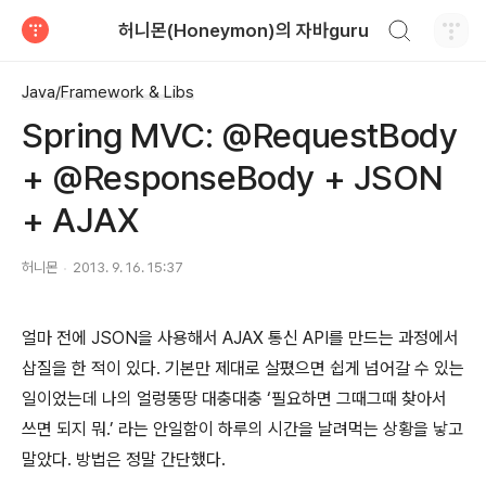
검색하기
허니몬(Honeymon)의 자바guru
티스토리
Java/Framework & Libs
Spring MVC: @RequestBody
+ @ResponseBody + JSON
+ AJAX
허니몬
2013. 9. 16. 15:37
얼마 전에 JSON을 사용해서
AJAX 통신
API를 만드는 과정에서
삽질을 한 적이 있다. 기본만 제대로 살폈으면 쉽게 넘어갈 수 있는
일이었는데 나의 얼렁뚱땅 대충대충 ‘필요하면 그때그때 찾아서
쓰면 되지 뭐.’ 라는 안일함이 하루의 시간을 날려먹는 상황을 낳고
말았다. 방법은 정말 간단했다.