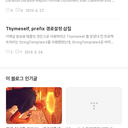
Duration Duration Report Format Document Start Datetime End D
atetime 위의 템플릿 코드는 그대로 둔 채, org.thymeleaf thymeleaf 2.0.
0
0
2013. 6. 27.
17 org.thymeleaf thymeleaf-spring3 2.0.17아래의 오류가 발생한다. E
RROR: org.thymeleaf.TemplateEngine - [THYMELEAF][http-bio-8
080-exec-7] Exception processing template "report/testReport
Thymeself, prefix 경로설정 삽질
Mail": Exception evaluating SpringEL expres..
글 내용
이메일 발송용 템플릿 엔진으로 사용하려고 Thymeleaf 를 찾았다.전 프로젝
트에서는 StringTemplate3를 사용했었는데, StringTemplate4로 바뀌면
서 그 사용법이 많이 바뀐 탓에 새로 익혀야할 것 같아 찾다보니 몇몇 사람들의
2
1
2013. 5. 24.
추천하는 글을 보고는 덜컥 시도를 해본다.ㅡ_-);; 주된 삽질의 끝은 오탈자였
다. 하아...Spring에서 사용하는 예제 : http://www.thymeleaf.org/spring
mail.html 내가 적용한 코드 이렇게 설정을 해놓으니 계속 org.thymeleaf.e
xceptions.TemplateInputException: Error resolving template "e
mail-test", template might not exist or might ..
이 블로그 인기글