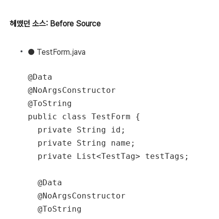
헤맸던 소스: Before Source
● TestForm.java
@Data

@NoArgsConstructor

@ToString

public class TestForm {

  private String id;

  private String name;

  private List<TestTag> testTags;

  @Data

  @NoArgsConstructor

  @ToString
