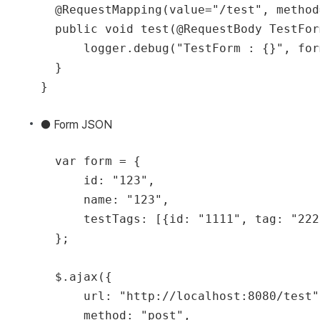
  @RequestMapping(value="/test", method
  public void test(@RequestBody TestFor
      logger.debug("TestForm : {}", form
  }

● Form JSON
  var form = {

      id: "123",

      name: "123",

      testTags: [{id: "1111", tag: "2222
  };

  $.ajax({

      url: "http://localhost:8080/test",
      method: "post",
