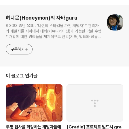
로그 정보
허니몬(Honeymon)의 자바guru
# 30대 중반 목표 : '나만의 스타일을 가진 개발자' * 관리자
와 개발자들 사이에서 대화(커뮤니케이션)가 가능한 역할 수행
* 개발에 대한 경험들을 체계적으로 관리(기록, 발표와 공유)
하는 개발자라는 인식 * 자바 관련 개발을 하는 사람이라면,
누구나 들려봤을법한 그런 개발관련 파워블로거 를 목표로 블
구독하기
로그를 재편하려고 하는 중
이 블로그 인기글
쿠팡 입사를 희망하는 개발자들에
[Gradle] 프로젝트 빌드시 gra