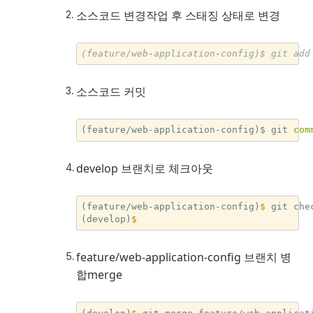
소스코드 변경작업 후 스태징 상태로 변경
(feature/web
-
application
-
config)$
git
add
소스코드 커밋
(feature/web-application-config)$ git 
com
develop 브랜치로 체크아웃
(feature/web-application-config)
$ 
git che
(develop)
feature/web-application-config 브랜치 병
합merge