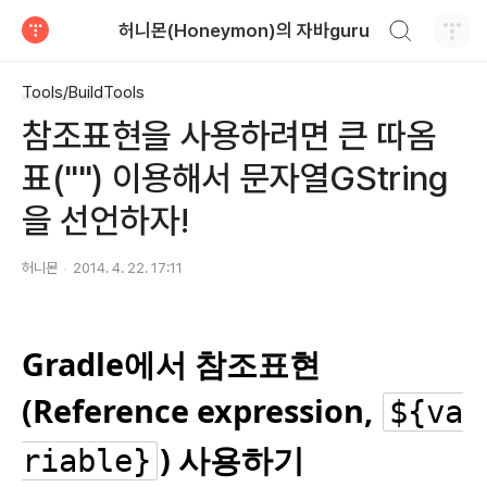
검색하기
허니몬(Honeymon)의 자바guru
티스토리
Tools/BuildTools
참조표현을 사용하려면 큰 따옴
표("") 이용해서 문자열GString
을 선언하자!
허니몬
2014. 4. 22. 17:11
Gradle에서 참조표현
(Reference expression,
${va
) 사용하기
riable}