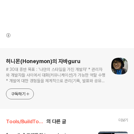
(새창열림)
로그 정보
허니몬(Honeymon)의 자바guru
# 30대 중반 목표 : '나만의 스타일을 가진 개발자' * 관리자
와 개발자들 사이에서 대화(커뮤니케이션)가 가능한 역할 수행
* 개발에 대한 경험들을 체계적으로 관리(기록, 발표와 공유)
하는 개발자라는 인식 * 자바 관련 개발을 하는 사람이라면,
누구나 들려봤을법한 그런 개발관련 파워블로거 를 목표로 블
구독하기
로그를 재편하려고 하는 중
더보기
Tools/BuildTools
의 다른 글