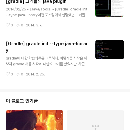
[gradle] 그래들의 java plugin
글 내용
2014/02/26 - [Java/Tools] - [Gradle] gradle init
--type java-library이전 포스팅에서 설명했던 그레들을
이용해서 자바프로젝트를 초기화해보자.gradle init --ty
0
0
2014. 3. 6.
pe java-library 실행결과는 다음과 같다. ├── READ
ME.md ├── build.gradle ├── gradle │ └── wra
pper │ ├── gradle-wrapper.jar │ └── gradle-
[Gradle] gradle init --type java-librar
wrapper.properties ├── gradlew ├── gradlew.
bat ├── settings.gradle └── src ├── main │ └
y
글 내용
── java │ └── Library.java └── test └── java └
gradle에 대한 학습의욕은 그득하나, 어떻게든 시작은 해
── LibraryTest.jav..
보자.gradle 처음 시작에 대한 이야기를 했었지만, 차근히
살펴보지 못했었는데, 이번 기회에 하나하나 꼬리에 꼬리
0
0
2014. 2. 26.
를 물고 살펴보자. gradle은 꾸준하게 업그레이드가 진행
되고 있다. 1.10 나온지 얼마 되지도 않았는데 어느새 1.11
이 2월 11일에 나오고… 어느 정도의 버전호환성은 유지되
고 있다. 어느정도 안정화는 되었지만, [incubating] 되고
있는 기능들이 종종 사라지는 경우도 있으니 gradle 버전
이 블로그 인기글
이 업그레이드될 때마다 한번씩 릴리즈 노트를 살펴보는
것이 중요하다.오늘은 간단하게 gradle을 통해서 프로젝
트를 구성하고 준비하자. maven의 경우에는 최초 프로젝
트를 생성하기 위해서 pom.xml 이 존재해야 한다. 혹은 ..