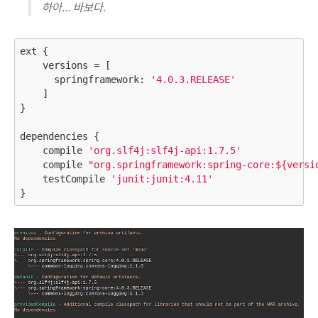
하아… 바보다.
ext {

    versions = [

      springframework: 
'4.0.3.RELEASE'
    ]

}

dependencies {

    compile 
'org.slf4j:slf4j-api:1.7.5'
    compile 
"org.springframework:spring-core:${versi
    testCompile 
'junit:junit:4.11'