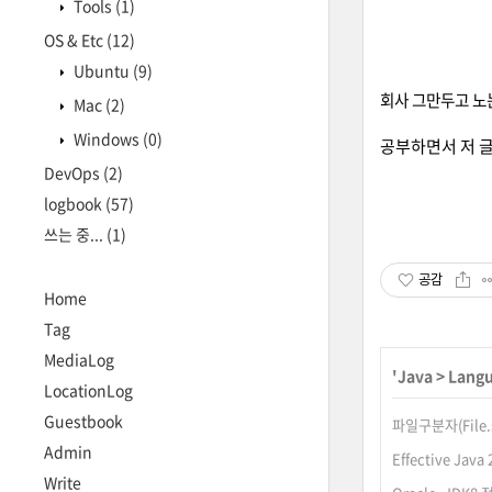
Tools
(1)
OS & Etc
(12)
Ubuntu
(9)
회사 그만두고 노
Mac
(2)
Windows
(0)
공부하면서 저 
DevOps
(2)
logbook
(57)
쓰는 중...
(1)
공감
Home
Tag
MediaLog
'
Java
>
Lang
LocationLog
Guestbook
파일구분자(File.
Admin
Effective Jav
Write