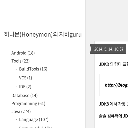
허니몬(Honeymon)의 자바guru
2014. 5. 14. 10:37
Android
(18)
Tools
(22)
JDK8 의 람다 
BuildTools
(16)
VCS
(1)
http://blo
IDE
(2)
Database
(14)
Programming
(61)
JDK8 에서 가장 
Java
(274)
슬슬 컴퓨터에 J
Language
(107)