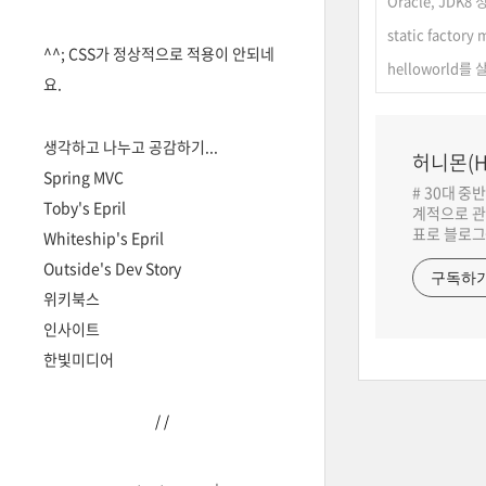
Oracle, JDK8
static factor
^^; CSS가 정상적으로 적용이 안되네
helloworld를
요.
생각하고 나누고 공감하기...
허니몬(H
Spring MVC
# 30대 중
Toby's Epril
계적으로 관
표로 블로그
Whiteship's Epril
Outside's Dev Story
구독하
위키북스
인사이트
한빛미디어
/
/