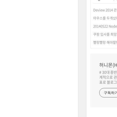
Deview 2014
마우스를 두개샀
20140522 N
쿠팡 입사를 희망
빨랑빨랑 해야할텐
허니몬(H
# 30대 중
계적으로 관
표로 블로그
구독하