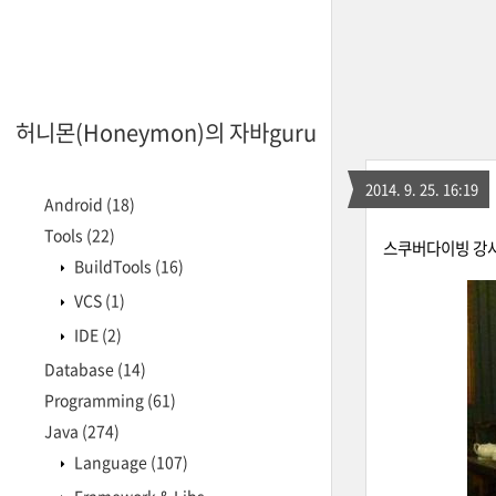
허니몬(Honeymon)의 자바guru
2014. 9. 25. 16:19
Android
(18)
Tools
(22)
스쿠버다이빙 강사
BuildTools
(16)
VCS
(1)
IDE
(2)
Database
(14)
Programming
(61)
Java
(274)
Language
(107)