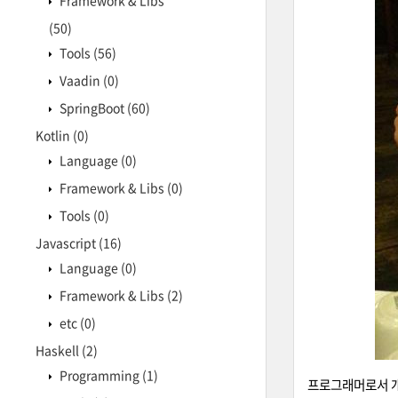
Framework & Libs
(50)
Tools
(56)
Vaadin
(0)
SpringBoot
(60)
Kotlin
(0)
Language
(0)
Framework & Libs
(0)
Tools
(0)
Javascript
(16)
Language
(0)
Framework & Libs
(2)
etc
(0)
Haskell
(2)
Programming
(1)
프로그래머로서 개