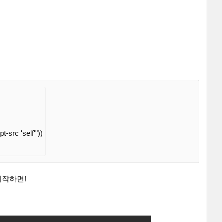
pt-src 'self'"
))

시작하면!