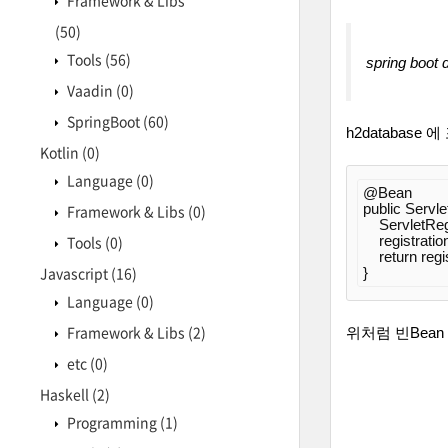
Framework & Libs
(50)
Tools
(56)
spring boot 
Vaadin
(0)
SpringBoot
(60)
h2database 
Kotlin
(0)
Language
(0)
@Bean
Framework & Libs
(0)
public
 Servle
    ServletRe
Tools
(0)
    registrat
return
 regi
Javascript
(16)
Language
(0)
Framework & Libs
(2)
위처럼 빈Bean
etc
(0)
Haskell
(2)
Programming
(1)