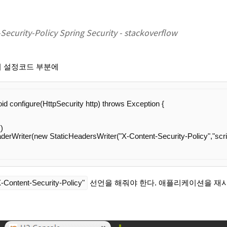
 설정코드 부분에
oid
configure
(HttpSecurity http) 
throws
 Exception {

)

eaderWriter(
new
 StaticHeadersWriter(
"X-Content-Security-Policy"
,
"scri
X-Content-Security-Policy"
선언을 해줘야 한다. 애플리케이션을 재