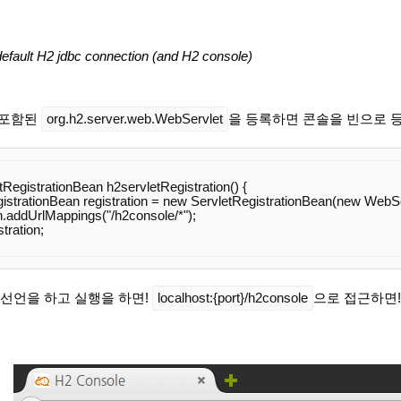
default H2 jdbc connection (and H2 console)
에 포함된
org.h2.server.web.WebServlet
을 등록하면 콘솔을 빈으로 
tRegistrationBean 
h2servletRegistration
() {

gistrationBean registration = 
new
 ServletRegistrationBean(
new
 WebSer
ion.addUrlMappings(
"/h2console/*"
);

stration;

 선언을 하고 실행을 하면!
localhost:{port}/h2console
으로 접근하면!