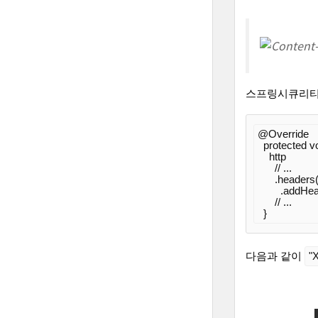
스프링시큐리티
@Override
protected
v
    http

// ...
      .headers(
        .addH
// ...
다음과 같이
"