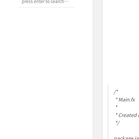
/*
* Main.fx
*
* Created 
*/
package ja