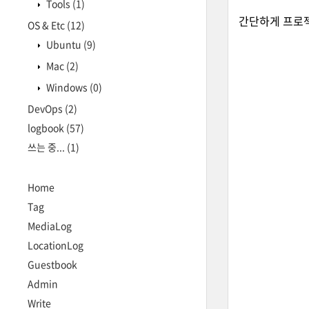
Tools
(1)
간단하게 프로
OS & Etc
(12)
Ubuntu
(9)
Mac
(2)
Windows
(0)
DevOps
(2)
logbook
(57)
쓰는 중...
(1)
Home
Tag
MediaLog
LocationLog
Guestbook
Admin
Write