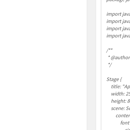
import java
import jav
import java
import java
/**
* @autho
*/
Stage {
title: "App
width: 2
height: 8
scene: Sc
content:
font : 
size :