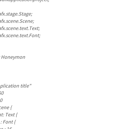
fx.stage.Stage;
afx.scene.Scene;
fx.scene.text.Text;
fx.scene.text.Font;
r Honeymon
lication title"
50
0
ene {
 Text {
Font {
 16