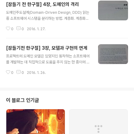
[잠들기 전 한구절] 4장, 도메인의 격리
뿐 아니라, 다른 사람들을 생각해야 한다!이것이 구현 패턴
글 내용
이 전하는 메시지입니다. 이 책에서는 다른 사람을 배려하
도메인주도설계(Domain-Driven Design, DDD) 읽는
며 프로그래밍할 때의 경제적 이득을 강조했지만, 사실 이
중 소프트웨어 시스템을 분리하는 방법. 계층화. 계층화의
는 프로그래머 자신을 위한 것이기도 합니다. 자신이 더 큰
핵심 원칙은 한 계층의 모든 요소는 오직 같은 계층에 존재
공동체의 일원임을 깨닫게 되면 공동체에 기여하는 것에
0
0
2016. 1. 27.
하는 다른 요소나 계층상 "아래"에 위치한 요소에만 의존한
대한 만족을 느낄 수 있게 되기 때문입니다. 여러분도 이와
다는 것이다. 위로 거슬러 올라가는의사소통은 반드시 간
같은 만족감..
접적인 메커니즘을 거쳐야 하며... 계층화의 가치는 각 계층
[잠들기전 한구절] 3장, 모델과 구현의 연계
에서 컴퓨터 프로그램의 특정 측면만을 전문적므로 다룬다
글 내용
는 데 있다. 이러한 전문화를 토대로 각 측면에서는 더욱 응
프로젝트에 도메인 모델은 있었지민 동작하는 소프트웨어
집력 있는 설계가 가능해지며, 이로써 설계를 더욱 쉽게 이
를 개발하는 데 직접적으로 도움을 주지 않는 한 종이에 기
해할 수 있다. 가장 바람직한 아키텍처 프레임워크라면 도
록된 모델이 무슨 의미가 있겠는가? ... 도메인 주도 설계에
메인 개발자가 모델을 표현하는 것에만 집중하게 해서 복
0
0
2016. 1. 26.
서는 초기 분석 딘계에 도움이될 뿐 아니라 설계의 기반이
잡한 기술적 난제를 해결한다. ... 프레임워크를 적용할 때
되는 모델이 필요하다. ... 코드와 그것의 기반이 되는 모델
팀은 프레임워크의 목..
이 긴밀하게 연결되면 코드에 의미가 부여되고 모델과 코
드가 서로 대응하게 된다. DDD, chap 3. 모델과 구현의
연계 많은 개발자가 단지 프로그램 코드를 구성하는 데만
이 블로그 인기글
객체의 기술적 능력을 적용해 도움을 얻지만 객체 설계에
서의 진정한 도약은 코드가 모델의 개념을 표현할 때 나온
다. 모델에 기여하는모든 기술자는 프로젝트 내에서 수행
하는 일차적인 역할과는 상관없이 코드를 접하는 데 어느
정도 시간을 투자해야만 한다. 코..