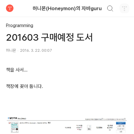
검색하기
허니몬(Honeymon)의 자바guru
티스토리
Programming
201603 구매예정 도서
허니몬
2016. 3. 22. 00:07
책을 사서...
책장에 꽂아 둡니다.