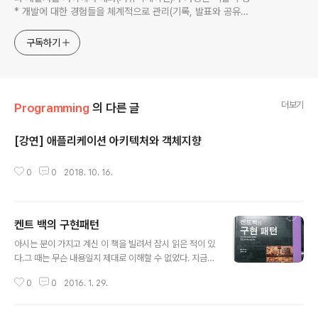
* 개발에 대한 경험들을 체계적으로 관리(기록, 발표와 공유)
하는 개발자라는 인식 * 자바 관련 개발을 하는 사람이라면,
누구나 들려봤을법한 그런 개발관련 파워블로거 를 목표로 블
구독하기
로그를 재편하려고 하는 중
더보기
Programming
의 다른 글
[강연] 애플리케이션 아키텍처와 객체지향
글 내용
0
0
2018. 10. 16.
켄트 백의 구현패턴
글 내용
아시는 분이 가지고 계신 이 책을 빌려서 잠시 읽은 적이 있
다.그 때는 무슨 내용일지 제대로 이해할 수 없었다. 지금도
그렇겠지... Orz...그래도 지금은 요령이 생겨서... 한번의
0
0
2016. 1. 29.
완독을 하고, 시간이 지난 후 다시 완독하면서 '반복적인 책
읽기' 를 통해서 내가 쌓은 경험 만큼 깨달음을 얻을 수 있
다는 요령을 터득했다. 프로그램을 짤 때는 자신과 컴퓨터