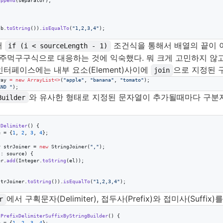
append
(
separator
);

sb
.
toString
()).
isEqualTo
(
"1,2,3,4"
);

서
조건식을 통해서 배열의 끝이 
if (i < sourceLength - 1)
 주먹구구식으로 대응하는 것에 익숙했다. 뭐 크게 고민하지 않고
터페이스에는 내부 요소(Element)사이에
으로 지정된 
join
ray 
=
new
ArrayList<>
(
"
apple
"
, 
"
banana
"
, 
"
tomato
"
);

AND 
"
);
와 유사한 형태로 지정된 문자열이 추가될때마다 구분
Builder
tDelimiter
() {

e
 = {
1
, 
2
, 
3
, 
4
};

r
strJoiner
 = 
new
StringJoiner
(
","
);

 : 
source
) {

er
.
add
(
Integer
.
toString
(
el
));

strJoiner
.
toString
()).
isEqualTo
(
"1,2,3,4"
);

에서 구획문자(Delimiter), 접두사(Prefix)와 접미사(Suffix
r
tPrefixDelimiterSuffixByStringBuilder
() {

e
 = {
1
, 
2
, 
3
, 
4
};
