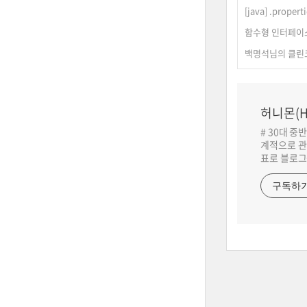
[java] .propert
함수형 인터페이스@
백명석님의 클린
허니몬(H
# 30대 중
계적으로 관
표로 블로그
구독하