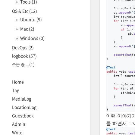
Tools
(1)
StringBuild
OS & Etc
(12)
sb
.
append
(
"
int
sourceL
Ubuntu
(9)
for
 (
int
i
 
sb
.
appe
Mac
(2)
if
 (
i
 <
sb
.
Windows
(0)
        }

    }

DevOps
(2)
sb
.
append
(
"
logbook
(57)
assertThat
(
}

쓰는 중...
(1)
@
Test
public
void
tes
int
[] 
sourc
Home
StringJoine
for
 (
int
el
Tag
strJoin
    }

MediaLog
assertThat
(
LocationLog
}
Guestbook
이런 이야기
를 하면서 그
Admin
@
Test
Write
public
void
tes