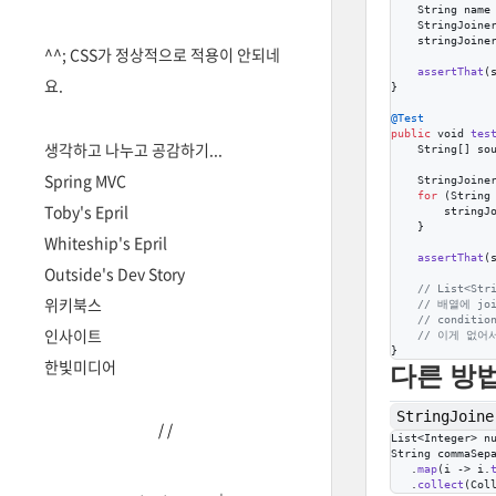
String
name
StringJoine
stringJoine
^^; CSS가 정상적으로 적용이 안되네
assertThat
(
요.
}

@
Test
public
void
tes
생각하고 나누고 공감하기...
String
[] 
so
Spring MVC
StringJoine
for
 (
String
Toby's Epril
stringJ
    }

Whiteship's Epril
assertThat
(
Outside's Dev Story
// List<Str
위키북스
// 배열에 jo
// conditio
인사이트
// 이게 없어서
}
한빛미디어
다른 방
StringJoine
/
/
List
<
Integer
> 
n
String
commaSep
   .
map
(
i
 -> 
i
.
   .
collect
(
Col