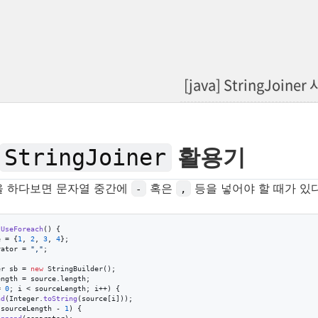
[java] StringJoine
활용기
StringJoiner
을 하다보면 문자열 중간에
혹은
등을 넣어야 할 때가 있다
-
,
tUseForeach
() {

e
 = {
1
, 
2
, 
3
, 
4
};

rator
 = 
","
;

er
sb
 = 
new
StringBuilder
();

ength
 = 
source
.
length
;

= 
0
; 
i
 < 
sourceLength
; 
i
++) {

nd
(
Integer
.
toString
(
source
[
i
]));

 
sourceLength
 - 
1
) {
