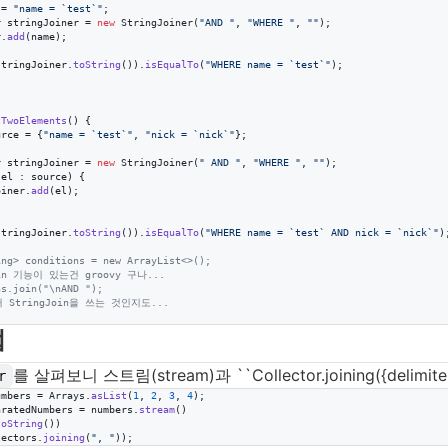
 = 
"name = `test`"
;

r
stringJoiner
 = 
new
StringJoiner
(
"AND "
, 
"WHERE "
, 
""
);

r
.
add
(
name
);

stringJoiner
.
toString
()).
isEqualTo
(
"WHERE name = `test`"
);

tTwoElements
() {

urce
 = {
"name = `test`"
, 
"nick = `nick`"
};

r
stringJoiner
 = 
new
StringJoiner
(
" AND "
, 
"WHERE "
, 
""
);

el
 : 
source
) {

oiner
.
add
(
el
);

stringJoiner
.
toString
()).
isEqualTo
(
"WHERE name = `test` AND nick = `nick`"
);
ing> conditions = new ArrayList<>();
in 기능이 있는건 groovy 구나...
ns.join("\nAND ");
 StringJoin을 쓰는 것인지도...
법
를 살펴보니 스트림(stream)과 ``Collector.joining({deli
r
umbers
 = 
Arrays
.
asList
(
1
, 
2
, 
3
, 
4
aratedNumbers
 = 
numbers
.
stream
()

toString
())

lectors
.
joining
(
", "
));