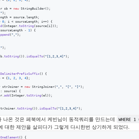
er
sb
 = 
new
StringBuilder
();

["
);

ength
 = 
source
.
length
;

= 
0
; 
i
 < 
sourceLength
; 
i
++) {

nd
(
Integer
.
toString
(
source
[
i
]));

 
sourceLength
 - 
1
) {

append
(
","
);

]"
);

sb
.
toString
()).
isEqualTo
(
"[1,2,3,4]"
);

tDelimiterPrefixSuffix
() {

e
 = {
1
, 
2
, 
3
, 
4
};

r
strJoiner
 = 
new
StringJoiner
(
","
, 
"["
, 
"]"
);

 : 
source
) {

er
.
add
(
Integer
.
toString
(
el
));

strJoiner
.
toString
()).
isEqualTo
(
"[1,2,3,4]"
);

가 나온 것은 페북에서 케빈님이 동적쿼리를 만드는데
WHERE 1 
에 대한 제안을 살피다가 그렇게 다시한번 상기하게 되었다.
tOneElement
() {
