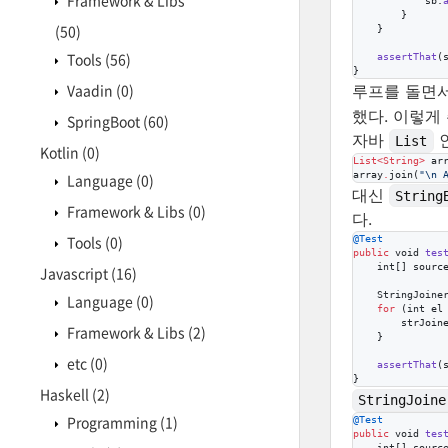
Framework & Libs
sb
.
        }

(50)
    }

Tools
(56)
assertThat
(
}
Vaadin
(0)
루프를 돌면
했다. 이렇게
SpringBoot
(60)
자바
인
List
Kotlin
(0)
List<
String
>
 ar
array
.
join(
"
\n
 
Language
(0)
대신
String
Framework & Libs
(0)
다.
Tools
(0)
@
Test
public
void
tes
int
[] 
sourc
Javascript
(16)
StringJoine
Language
(0)
for
 (
int
el
strJoin
Framework & Libs
(2)
    }

etc
(0)
assertThat
(
}
Haskell
(2)
StringJoine
Programming
(1)
@
Test
public
void
tes
int
[] 
sourc