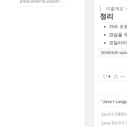
이렇게도 
정리
자바 프
관습을 
코딜리티
20180325-using
4
'
Java
>
Lang
[java] 9 모듈화
[java] 윈도