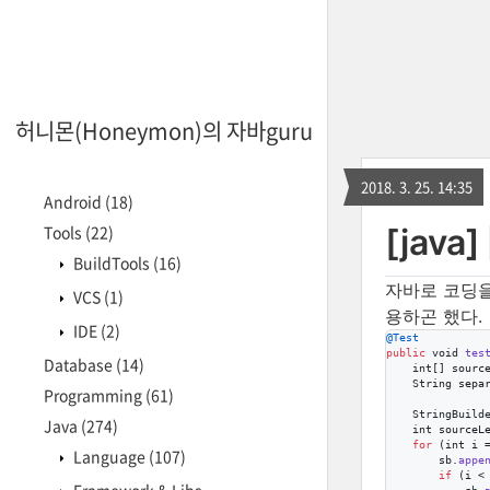
허니몬(Honeymon)의 자바guru
2018. 3. 25. 14:35
Android
(18)
Tools
(22)
[java]
BuildTools
(16)
자바로 코딩
VCS
(1)
용하곤 했다.
IDE
(2)
@
Test
public
void
tes
Database
(14)
int
[] 
sourc
String
sepa
Programming
(61)
StringBuild
Java
(274)
int
sourceL
for
 (
int
i
 
Language
(107)
sb
.
appe
if
 (
i
 <