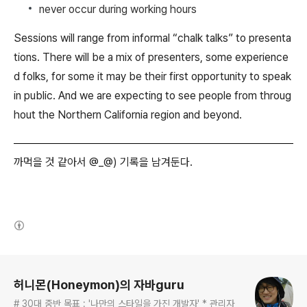
never occur during working hours
Sessions will range from informal “chalk talks” to presenta
tions. There will be a mix of presenters, some experience
d folks, for some it may be their first opportunity to speak
in public. And we are expecting to see people from throug
hout the Northern California region and beyond.
까먹을 것 같아서 @_@) 기록을 남겨둔다.
(새창열림)
로그 정보
허니몬(Honeymon)의 자바guru
# 30대 중반 목표 : '나만의 스타일을 가진 개발자' * 관리자