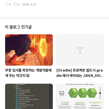
는 메서드의 이름을 잘못 사용한 경우에 발생한다. 자바에서는 대소문자 구분을
5
0
2009. 9. 8.
하기 때문에 철자 뿐 아니라 대소문자의 일치여부도 꼼꼼하게 확인해야 한다. ';'
expected 세미콜론';'이 필요한 곳에 없다는 뜻이다. 자바의 모든 문장의 끝에
는 ';'을 붙여주어야 하는데 가끔 이를 잊고 실수하기 쉽다. Exception in thre
ad "main" java.lang.NosuchMethodError : main 'main 메서드를 찾을
수 없다.'는 뜻인데 실제로 클래스 내에 main 메서드가 존재하지 않거나 메서드
이 블로그 인기글
의 선언부 'p..
쿠팡 입사를 희망하는 개발자들에
[Gradle] 프로젝트 빌드시 gra
게 주는 약간의 팁
dle 에서 바라보는 JAVA_HOM
E 지정하기