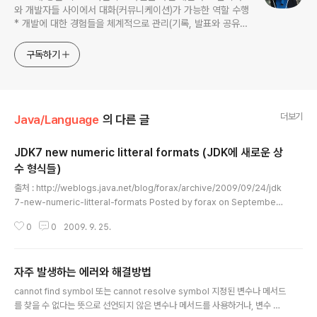
와 개발자들 사이에서 대화(커뮤니케이션)가 가능한 역할 수행
* 개발에 대한 경험들을 체계적으로 관리(기록, 발표와 공유)
하는 개발자라는 인식 * 자바 관련 개발을 하는 사람이라면,
누구나 들려봤을법한 그런 개발관련 파워블로거 를 목표로 블
구독하기
로그를 재편하려고 하는 중
더보기
Java/Language
의 다른 글
JDK7 new numeric litteral formats (JDK에 새로운 상
수 형식들)
글 내용
출처 : http://weblogs.java.net/blog/forax/archive/2009/09/24/jdk
7-new-numeric-litteral-formats Posted by forax on September
24, 2009 at 5:07 AM PDT The second small change from coin pr
0
0
2009. 9. 25.
oject, new numeric litterals has been integrated to jdk7/tl works
pace and will be soon promoted into jdk7 main workspace. The
patch introduces two new notations for numeric litterals: Binary li
자주 발생하는 에러와 해결방법
tteral Litteral coded i..
글 내용
cannot find symbol 또는 cannot resolve symbol 지정된 변수나 메서드
를 찾을 수 없다는 뜻으로 선언되지 않은 변수나 메서드를 사용하거나, 변수 또