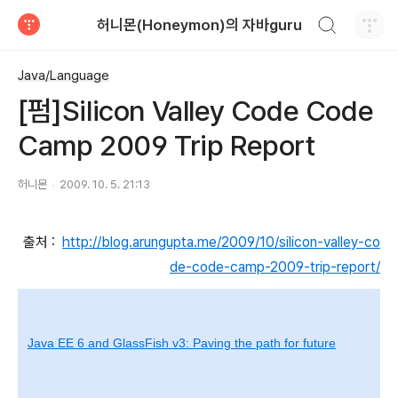
검색하기
허니몬(Honeymon)의 자바guru
티스토리
Java/Language
[펌]Silicon Valley Code Code
Camp 2009 Trip Report
허니몬
2009. 10. 5. 21:13
출처 :
http://blog.arungupta.me/2009/10/silicon-valley-co
de-code-camp-2009-trip-report/
Java EE 6 and GlassFish v3: Paving the path for future