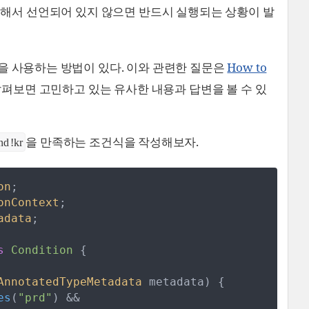
대해서 선언되어 있지 않으면 반드시 실행되는 상황이 발
을 사용하는 방법이 있다. 이와 관련한 질문은
How to
살펴보면 고민하고 있는 유사한 내용과 답변을 볼 수 있
을 만족하는 조건식을 작성해보자.
nd !kr
on
;
onContext
;
adata
;
s
Condition
{
AnnotatedTypeMetadata
metadata
)
{
es
(
"
prd
"
)
&&