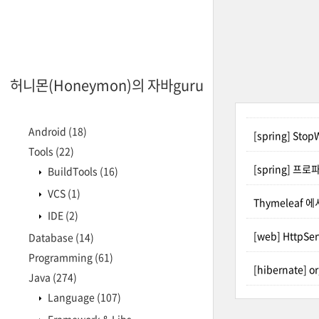
허니몬(Honeymon)의 자바guru
Android
(18)
[spring] Sto
Tools
(22)
[spring] 프로
BuildTools
(16)
VCS
(1)
Thymeleaf
IDE
(2)
[web] HttpS
Database
(14)
Programming
(61)
[hibernate] o
Java
(274)
Language
(107)