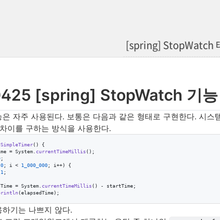
[spring] StopWatc
425 [spring] StopWatch 
은 자주 사용된다. 보통은 다음과 같은 형태로 구현한다. 시스템
 차이를 구하는 방식을 사용한다.
tSimpleTimer
() {

ime
 = 
System
.
currentTimeMillis
();

0
;

 
0
; 
i
 < 
1_000_000
; 
i
++) {

 
1
;

dTime
 = 
System
.
currentTimeMillis
() - 
startTime
;

println
(
elapsedTime
);

하기는 나쁘지 않다.