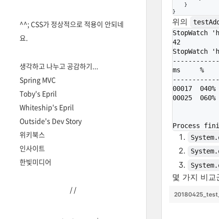
    }

}
위의
testAd
^^; CSS가 정상적으로 적용이 안되네
StopWatch '
요.
42         
StopWatch '
------------
생각하고 나누고 공감하기...
ms     %    
Spring MVC
------------
00017  040% 
Toby's Epril
00025  060% 
Whiteship's Epril
Outside's Dev Story
Process fin
위키북스
System.
인사이트
System.
한빛미디어
System.
몇 가지 비
/
/
20180425_test