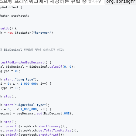
 스프링 프레임워크에서 제공하는 유틸 중 하나인
org.springfr
opWatchTest
 {

pWatch
stopWatch
;

setUp
() {

ch
 = 
new
StopWatch
(
"honeymon"
);

타입과 BigDecimal 타입의 덧셈 소요시간 비교:
testAddLongAndBigDecimal
() {

mal
bigDecimal
 = 
BigDecimal
.
valueOf
(
0
, 
0
);

ngType
 = 
0L
;

ch
.
start
(
"Long type"
);

i
 = 
0
; 
i
 < 
1_000_000
; 
i
++) {

gType
 += 
1L
;

ch
.
stop
();

ch
.
start
(
"BigDecimal type"
);

i
 = 
0
; 
i
 < 
1_000_000
; 
i
++) {

Decimal
 = 
bigDecimal
.
add
(
BigDecimal
.
ONE
);

ch
.
stop
();

out
.
println
(
stopWatch
.
shortSummary
());

out
.
println
(
stopWatch
.
getTotalTimeMillis
());

out
.
println
(
stopWatch
.
prettyPrint
());
