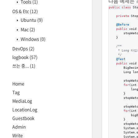
다음 예제는
Tools
(1)
public
class
St
OS & Etc
(12)
private
Sto
Ubuntu
(9)
@
Before
Mac
(2)
public
void
stopWat
Windows
(0)
    }

/**
DevOps
(2)
     * Long 
     */
logbook
(57)
@
Test
public
void
쓰는 중...
(1)
BigDeci
Long
lo
stopWat
Home
for
(
int
lon
Tag
        }

stopWat
MediaLog
stopWat
LocationLog
for
(
int
big
Guestbook
        }

stopWat
Admin
System
.
System
.
Write
System
.