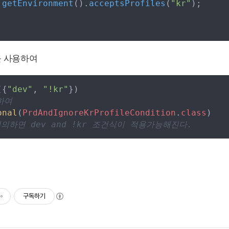
.
getEnvironment
(
)
.
acceptsProfiles
(
"
kr
"
)
;
를 사용하여
(
{
"
dev
"
,
"
!kr
"
}
)
하여
onal
(
PrdAndIgnoreKrProfileCondition
.
class
)
의하면 dev and !kr 조건식이 적용가능해진다.
구독하기