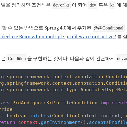
파일을 정의하면 조건식은
이 되어
혹은
에 
dev or !kr
dev
kr
할 수 있는 방법으로 Spring 4.0에서 추가된
@@Conditional
y declare Bean when multiple profiles are not active?
를 
책은
을 구현하는 것이다. 다음과 같이 간단하게
Condition
dev a
rg
.
springframework
.
context
.
annotation
.
Conditi
rg
.
springframework
.
context
.
annotation
.
Conditi
rg
.
springframework
.
core
.
type
.
AnnotatedTypeMet
lass
PrdAndIgnoreKrProfileCondition
implement
rride
ic
boolean
matches
(
ConditionContext
context
,
return
context
.
getEnvironment
(
)
.
acceptsProfil