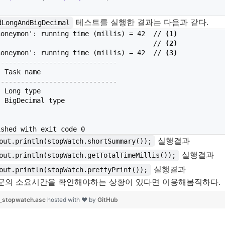
테스트를 실행한 결과는 다음과 같다.
dLongAndBigDecimal
honeymon': running time (millis) = 42  // 
(1)
                                       // 
(2)
honeymon': running time (millis) = 42  // 
(3)
-----------------------------

 Task name

-----------------------------

 Long type

 BigDecimal type

ished with exit code 0
실행결과
out.println(stopWatch.shortSummary());
실행결과
out.println(stopWatch.getTotalTimeMillis());
실행결과
out.println(stopWatch.prettyPrint());
교군의 소요시간을 확인해야하는 상황이 있다면 이용해봄직하다.
_stopwatch.asc
hosted with ❤ by
GitHub