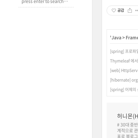
공감
'
Java
>
Frame
[spring] 프로파
Thymeleaf 
[web] HttpSe
[hibernate] or
[spring] 어제의 
허니몬(H
# 30대 중
계적으로 관
표로 블로그