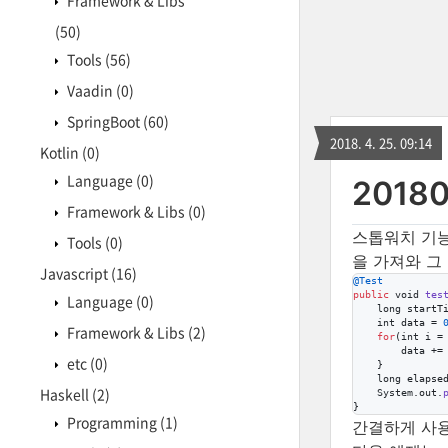
Framework & Libs
(50)
Tools
(56)
Vaadin
(0)
SpringBoot
(60)
2018. 4. 25. 09:14
Kotlin
(0)
Language
(0)
20180
Framework & Libs
(0)
스톱워치 기능
Tools
(0)
을 가져와 그
Javascript
(16)
@
Test
public
void
tes
Language
(0)
long
startT
int
data
 = 
Framework & Libs
(2)
for
(
int
i
 =
data
 +=
etc
(0)
    }

long
elapse
Haskell
(2)
System
.
out
.
}
Programming
(1)
간결하게 사용