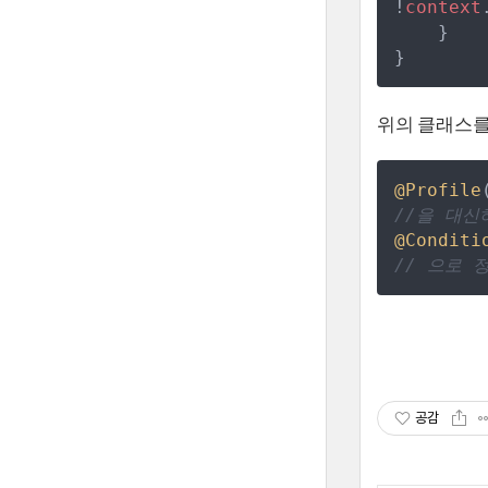
!
context
}
}
위의 클래스
@Profile
//
을 대신
@Conditi
//
 으로 정
공감