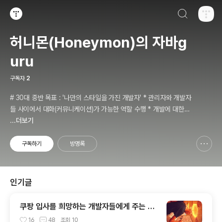
검색하기
티스토리
허니몬(Honeymon)의 자바g
uru
구독자
2
# 30대 중반 목표 : '나만의 스타일을 가진 개발자' * 관리자와 개발자
들 사이에서 대화(커뮤니케이션)가 가능한 역할 수행 * 개발에 대한
경험들을 체계적으로 관리(기록, 발표와 공유)하는 개발자라는 인식 *
...더보기
자바 관련 개발을 하는 사람이라면, 누구나 들려봤을법한 그런 개발관
련 파워블로거 를 목표로 블로그를 재편하려고 하는 중
구독하기
방명록
신고하기 레이어
열기
인기글
쿠팡 입사를 희망하는 개발자들에게 주는 약
간의 팁
16
48
조회
10