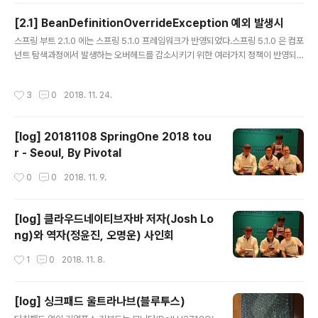
[2.1] BeanDefinitionOverrideException 예외 발생시
글 내용
스프링 부트 2.1.0 에는 스프링 5.1.0 프레임워크가 반영되었다.스프링 5.1.0 은 컴포
넌트 탐색과정에서 발생하는 오버헤드를 감소시키기 위한 여러가지 정책이 반영되
었는데, 그 중에 하나가 생성한 빈을 덮어쓰는 상황을 강제적으로 제한한다.그래서
동일한 이름을 가진 스프링 빈이 등록되려고 하면 BeanDefinitionOverrideExc
작성시간
3
0
2018. 11. 24.
eption 이 발생한다.DefaultListableBeanFactory 중 일부BeanDefinition e
xistingDefinition = this.beanDefinitionMap.get(beanName); if (existing
Definition != null) { if (!isAllowBeanDefinitionOverriding()) { throw new
[log] 20181108 SpringOne 2018 tou
B..
r - Seoul, By Pivotal
작성시간
0
0
2018. 11. 9.
[log] 클라우드네이티브자바 저자(Josh Lo
ng)와 역자(정윤진, 오명운) 사인회
작성시간
1
0
2018. 11. 8.
[log] 싱크패드 울트라나브(블루투스)
글 내용