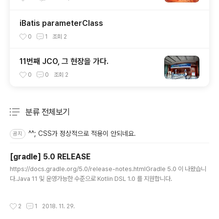
iBatis parameterClass
0
1
조회
2
11번째 JCO, 그 현장을 가다.
0
0
조회
2
분류 전체보기
주요 글 목록
^^; CSS가 정상적으로 적용이 안되네요.
공지
[gradle] 5.0 RELEASE
글 내용
https://docs.gradle.org/5.0/release-notes.htmlGradle 5.0 이 나왔습니
다.Java 11 및 운영가능한 수준으로 Kotlin DSL 1.0 를 지원합니다.
작성시간
2
1
2018. 11. 29.