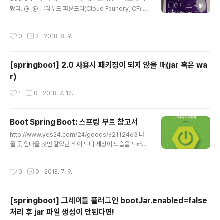
야할까 아직도 고민중입니다.
봤다. @_@ 클라우드 파운드리(Cloud Foundry, CF)나
쿠버네티스 정도가 아니면 "클라우드 네이티브 애플리케이
션" 개발은 어렵다는 성철님의 의견에 동의하게 된다. 이제
작성시간
0
2
2018. 8. 9.
스터디 일정에 맞춰 예제 작성해보며 직접 부대껴보는 시
간을 가져야겠다. 클라우드 네이티브 애플리케이션을 만들
어보자꾸나.
[springboot] 2.0 사용시 패키징이 되지 않을 때(jar 혹은 wa
r)
작성시간
1
0
2018. 7. 12.
Boot Spring Boot: 스프링 부트 참고서
글 내용
http://www.yes24.com/24/goods/62112463 나
올 듯 안나올 것만 같았던 책이 드디 세상에 모습을 드러냈
습니다. 스프링 부트에 대한 참고서 처럼 이용하시면 되겠
습니다. 예제: https://github.com/ihoneymon/boot-
작성시간
0
0
2018. 7. 9.
spring-boot 스프링 부트와 관련된 질문을 이슈로 등록
해주시면,답변드릴 수 있는 부분에서는 성심성의껏 답변드
리겠습니다. +_+) 버전은 당연히 2.0 에 맞춰져 있습니다.
[springboot] 그레이들 플러그인 bootJar.enabled=false
#bootspringboot P.S. 혹시나 다음에 쓸 지도 모를 이
처리 후 jar 파일 생성이 안된다면!
야기는... Boot MSA!! 입니다.그게 언제가 될지는 아무도