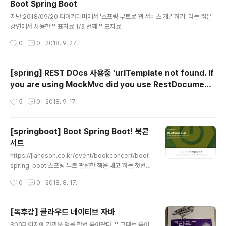
Boot Spring Boot
글 내용
지난 2018/09/20 티아카데미에서 '스프링 부트로 웹 서비스 개발하기' 라는 짧은
강연에서 사용한 발표자료 1/3 번째 발표자료
작성시간
0
0
2018. 9. 27.
[spring] REST DOcs 사용중 'urlTemplate not found. If
you are using MockMvc did you use RestDocument
ationRequestBuilders to build the request?' 발생시
작성시간
5
0
2018. 9. 17.
[springboot] Boot Spring Boot! 북콘
서트
글 내용
https://jiandson.co.kr/event/bookconcert/boot-
spring-boot 스프링 부트 관련한 책을 내고 하는 첫번째
방어전 입니다.많은 분들의 도전을 기다리고 있습니다. ^^
작성시간
0
0
2018. 8. 17.
스프링 부트와 관련한 이런저런 이야기를 하고 나눌 수 있
기를 기대하고 있습니다. 2018/08/27(월) 19:30 역삼역
부근(이라기에는 좀 멀리 있는) 마루 180 에서 세미나를
[독후감] 클라우드 네이티브 자바
진행합니다. 10일 밖에 남지 않았지만... 어떤 이야기를 해
글 내용
800페이지에 가까운 책을 한번 훑어봤다. 말그대로 훑어