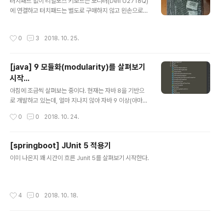
터치패드 없이 리얼포스 키보드는 모니터(Dell U2718Q)
에 연결하고 터치패드는 별도로 구매하지 않고 왼손으로
터치패드를 사용했다.맥북이 절전모드였다거나 모니터가
꺼져있는 상태에서는 키보드 인식이 제대로 되지 않았고,
작성시간
0
3
2018. 10. 25.
마우스 커서를 움직이기 위해 왼손을 뻗어 터치패드를 조
작해야했고(키보드에서 손을 떼야 했...) 드래그를 위해서
는 종종 왼손으로 시프트키를 누르고 오른손을 교차해서
[java] 9 모듈화(modularity)를 살펴보기
뻗어야 했다. 그런 불편함을 6개월 정도 감내하다가 '에잇
시작...
못참겠다!' 하고 짜증을 부리면서 해결책을 모색했다. 회사
글 내용
에서 지급한 맥북용 어댑터는 USB 포트가 하나였고, 키보
아침에 조금씩 살펴보는 중이다. 현재는 자바 8을 기반으
드와 마우스를 동시에 연결할 수 없었고, USB 허브를 이용
로 개발하고 있는데, 얼마 지나지 않아 자바 9 이상(아마도
해봤는데 이 경우에도 맥북에서 제대로 인식하지 못해서
11?)으로 개발해야할테니 그에 맞춰 슬슬 준비하려는 생각
작성시간
0
0
2018. 10. 24.
번번히 어댑터를 뺐다가 다시 꼽아야 했다..
으로 하고 있는데,시각적으로 보이는 큰 차이라면 기존에
는 jdk에 있는 rt.jar 안에서 필요한 클래스를 탐색하여 사
용했다면, 이제는 분리된 모듈을 확인하고 그에 따라 사용
[springboot] JUnit 5 적용기
할 모듈을 선언하는 방식으로 변경되었다 할까? @_@);;;J
글 내용
이미 나온지 꽤 시간이 흐른 Junit 5를 살펴보기 시작한다.
ava 8 까지 Java 9 이후 사용하는 방식도 제법 많이 달라
질 것으로 예상된다. @_@);; 뭐 일단 하나씩...
작성시간
4
0
2018. 10. 18.