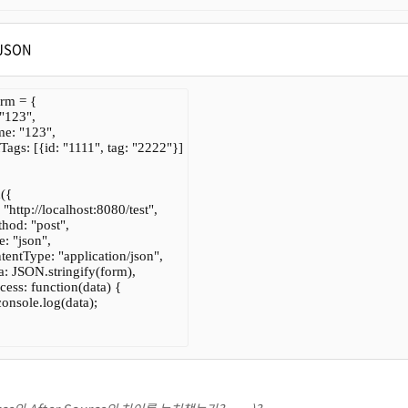
JSON
orm = {

 "123",

me: "123",

stTags: [{id: "1111", tag: "2222"}]

({

l: "http://localhost:8080/test",

thod: "post",

pe: "json",

ontentType: "application/json",

ata: JSON.stringify(form),

ccess: function(data) {

  console.log(data);
