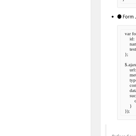
● Form 
  var f
      id:
      na
      te
  };

  $.ajax
      ur
      me
      ty
      c
      d
      su
        
      }
