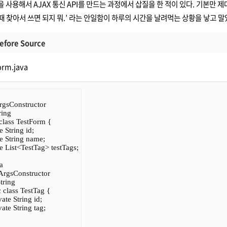
N을 사용해서
AJAX 통신
API를 만드는 과정에서 삽질을 한 적이 있다. 기본만 
 찾아서 쓰면 되지 뭐.’ 라는 안일함이 하루의 시간을 날려먹는 상황을 낳고 말
fore Source
orm.java
sConstructor

ing

class TestForm {

e String id;

te String name;

te List<TestTag> testTags;



rgsConstructor

ring

c class TestTag {

ivate String id;

ivate String tag;
