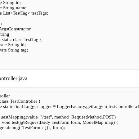
e String id;

te String name;

te List<TestTag> testTags;



rgsConstructor

ring

 static class TestTag {

ivate String id;

ivate String tag;

ntroller.java
ller

class TestController {

te static final Logger logger = LoggerFactory.getLogger(TestController.cla
uestMapping(value="/test", method=RequestMethod.POST)

ic void test(@RequestBody TestForm form, ModelMap map) {

ogger.debug("TestForm : {}", form);
