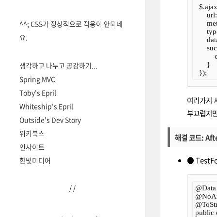
  $.ajax
      ur
^^; CSS가 정상적으로 적용이 안되네
      me
      ty
요.
      da
      su
        
생각하고 나누고 공감하기...
      }

Spring MVC
Toby's Epril
여러가지 시
Whiteship's Epril
부끄럽지만
Outside's Dev Story
위키북스
해결 코드: Aft
인사이트
● TestF
한빛미디어
/
/
@Data

@NoArg
@ToStr
public 