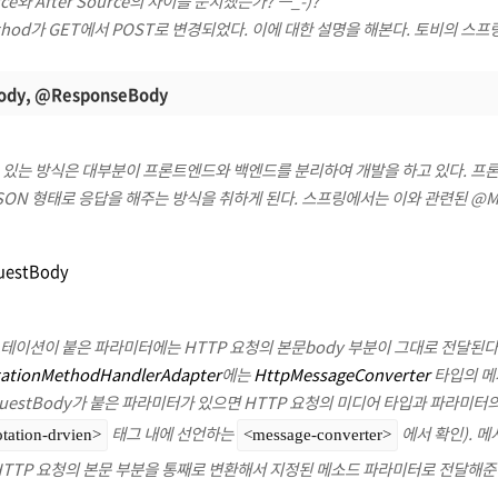
rce와 After Source의 차이를 눈치챘는가? ㅡ_-)?
ethod가 GET에서 POST로 변경되었다. 이에 대한 설명을 해본다. 토비의 스프링에
ody, @ResponseBody
 있는 방식은 대부분이 프론트엔드와 백엔드를 분리하여 개발을 하고 있다. 프론트
SON 형태로 응답을 해주는 방식을 취하게 된다. 스프링에서는 이와 관련된 @M
estBody
테이션이 붙은 파라미터에는 HTTP 요청의 본문body 부분이 그대로 전달된다
ationMethodHandlerAdapter
에는
HttpMessageConverter
타입의 메시
uestBody가 붙은 파라미터가 있으면 HTTP 요청의 미디어 타입과 파라미터의 타입
태그 내에 선언하는
에서 확인). 
tation-drvien>
<message-converter>
HTTP 요청의 본문 부분을 통째로 변환해서 지정된 메소드 파라미터로 전달해준