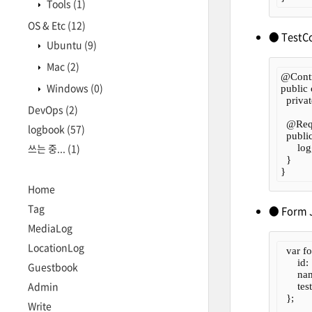
Tools
(1)
OS & Etc
(12)
● TestCo
Ubuntu
(9)
Mac
(2)
@Contro
Windows
(0)
public 
  priva
DevOps
(2)
  @Req
logbook
(57)
  publ
쓰는 중...
(1)
      l
  }

Home
Tag
● Form 
MediaLog
LocationLog
  var f
      id:
Guestbook
      na
Admin
      te
  };

Write