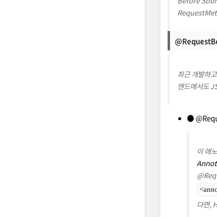
Before Sou
RequestM
@RequestB
최근 개발하고
엔드에서도 J
● @Requ
이 애노
Annot
@Req
<anno
다면, 