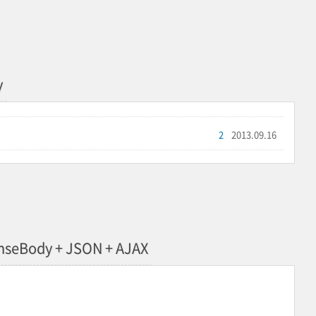
y
2
2013.09.16
seBody + JSON + AJAX