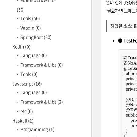
Framework & Libs
얼마 전에 JSO
(50)
‘필요하면 그때그때
Tools
(56)
헤맸던 소스: Be
Vaadin
(0)
SpringBoot
(60)
● TestF
Kotlin
(0)
Language
(0)
@Data

@NoArg
Framework & Libs
(0)
@ToStr
Tools
(0)
public 
  privat
Javascript
(16)
  priva
  priva
Language
(0)
  @Data
Framework & Libs
(2)
  @NoA
  @ToSt
etc
(0)
  publi
Haskell
(2)
      pr
      pr
Programming
(1)
  }
