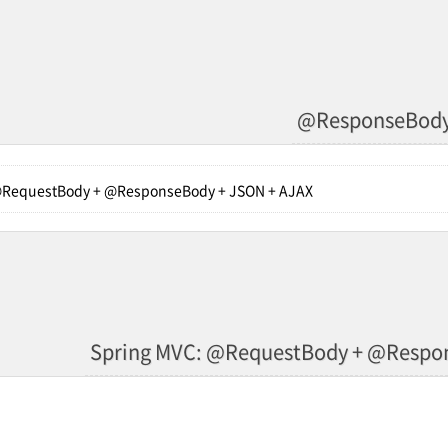
@ResponseBod
@RequestBody + @ResponseBody + JSON + AJAX
Spring MVC: @RequestBody + @Respon