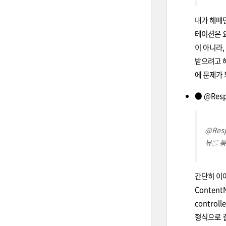
내가 헤매던
테이션은 요
이 아니라,
받으려고 해
에 문제가 
● @Res
@Res
뷰를 통
간단히 이야
ContentN
contro
형식으로 