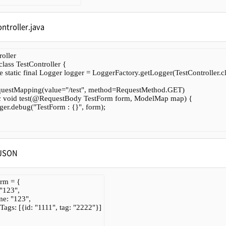
ntroller.java
ller

class TestController {

te static final Logger logger = LoggerFactory.getLogger(TestController.cla
uestMapping(value="/test", method=RequestMethod.GET)

ic void test(@RequestBody TestForm form, ModelMap map) {

ogger.debug("TestForm : {}", form);

JSON
orm = {

 "123",

me: "123",

stTags: [{id: "1111", tag: "2222"}]
