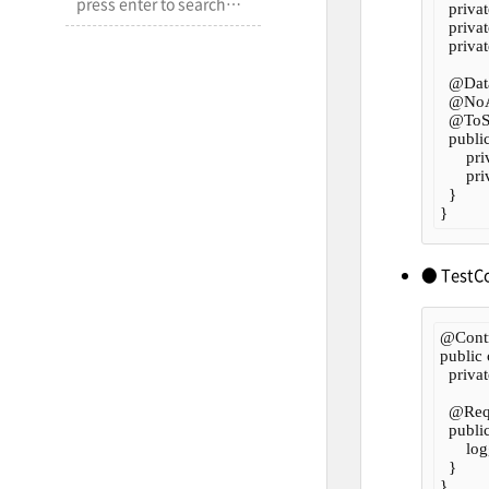
  privat
  priva
  priva
  @Data
  @NoA
  @ToSt
  public
      pr
      pr
  }

● TestCo
@Contro
public 
  priva
  @Req
  publ
      l
  }
