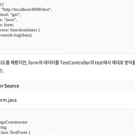
({

l: "http://localhost:8080/test",

thod: "get",

pe: "json",

ta: form,

ccess: function(data) {

  console.log(data);

도를 해봤지만, form의 데이터를 TestController의 test에서 제대
).
er Source
orm.java
sConstructor

ing

class TestForm {
