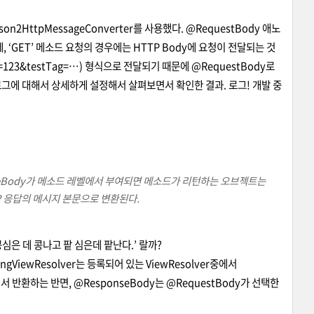
n2HttpMessageConverter를 사용했다. @RequestBody 애노
GET’ 메소드 요청의 경우에는 HTTP Body에 요청이 전달되는 것
e=123&testTag=
…) 형식으로 전달되기 때문에 @RequestBody로
로그에 대해서 상세하게 설정해서 살펴보면서 확인한 결과. 로그! 개발 중
onseBody가 메소드 레벨에서 부여되면 메소드가 리턴하는 오브젝트는
P 응답의 메시지 본문으로 변환된다.
심은 데 콩나고 팥 심은데 팥난다.’ 랄까?
ngViewResolver는 등록되어 있는 ViewResolver중에서
반환하는 반면, @ResponseBody는 @RequestBody가 선택한