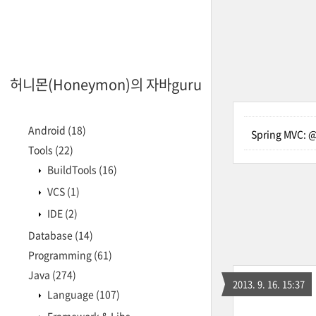
허니몬(Honeymon)의 자바guru
Android
(18)
Spring MVC: 
Tools
(22)
BuildTools
(16)
VCS
(1)
IDE
(2)
Database
(14)
Programming
(61)
Java
(274)
2013. 9. 16. 15:37
Language
(107)