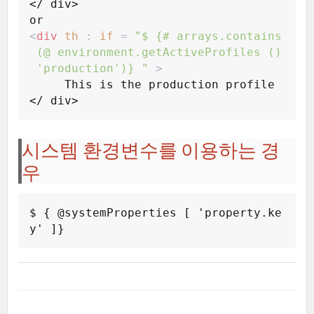
</ div>
or
<
div
th
 : 
if
 = 
"
$ {# arrays.contains
 (@ environment.getActiveProfiles ()
 'production')} 
"
>
     This is the production profile
</ div>
시스템 환경변수를 이용하는 경
우
$ { @systemProperties [ 'property.ke
y' ]}