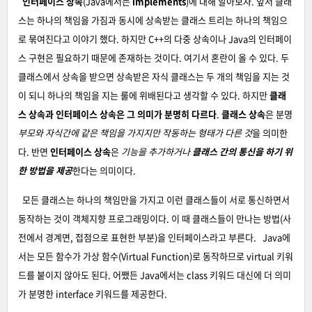
인터페이스 상속
(Java에서는
implements
)에 대해 알아보자. 앞서 클래
스는 하나의 책임을 가짐과 동시에 상속받는 클래스 트리는 하나의 책임으
로 묶여진다고 이야기 했다. 하지만 C++의 다중 상속이나 Java의 인터페이
스 구현은 필요하기 때문에 존재하는 것이다. 여기서 혼란이 올 수 있다. 두
클래스에서 상속을 받으면 상속받은 자식 클래스는 두 개의 책임을 지는 것
이 되니 하나의 책임을 지는 룰에 위배된다고 생각할 수 있다. 하지만
클래
스 상속과 인터페이스 상속은 그 의미가 분명히 다르다
.
클래스 상속
은 분명
부모와 자식간에 같은 책임을 가지지만 작동하는 형태가 다른 것
을 의미한
다. 반면
인터페이스 상속
은
기능을 추가하거나
클래스 간의 통신을 하기 위
한 방법을 제공
한다는 의미이다.
모든 클래스는 하나의 책임만을 가지고 이런 클래스들이 서로 통신하면서
동작하는 것이 객체지향 프로그래밍이다. 이 때 클래스들이 만나는 방법(사
전에서 경계면, 접점으로 표현한 부분)을 인터페이스라고 부른다. Java에
서는 모든 함수가 가상 함수(Virtual Function)로 동작하므로 virtual 키워
드를 붙이지 않아도 된다. 어쨌든 Java에서는 class 키워드 대신에 더 의미
가 분명한 interface 키워드를 제공한다.