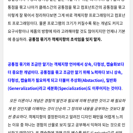
통점을 묶고 나아가 클래스간의 공통점을 묶고 컴포넌트간의 공통점을 묶고
이렇게 잘 묶어서 정리하다보면 그게 바로 객체지향 프로그래밍이고 컴포넌
트 프로그래밍이다. 물론 프로그램의 크기가 커질수록 묶는 개념도 커지고
요구사항이나 제품의 방향에 따라 고려해야할 것도 많아지지만 언제나 기본
에 충실하라.
공통점 묶기가 객체지향의 초석임을 잊지 말자.
공통점 묶기와 조금만 알기는 객체지향 언어에서 상속, 다형성, 캡슐화보다
더 중요한 개념이다. 공통점을 묶고 조금만 알기 위해 노력하다 보니 상속,
다형성, 캡슐화가 필요하게 되고 더불어 추상화(Abstaction), 일반화
(Generalization)라고 세분화(Specialization)도 이루어지는 것이다
.
모든 이론이나 개념은 경험적 발전과 필요에 의해 탄생한 것이고 왜 필요하
게 된 것인지를 이해하는 것이 단순히 그 정의와 내용을 공부하는 것보다 훨
씬 중요하다
. 객체지향의 결정판이라고 알려진 디자인 패턴을 어렵게 느끼
는 이유 중 하나는 경험의 산물로 보지 않고 공부해서 익혀야 되는 것으로 인
식하기 때문이다. 또 캡슐화에 관해 모든 변수를 반드시 private으로 선언