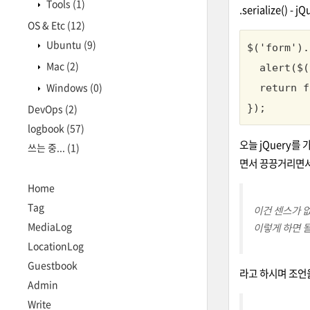
Tools
(1)
.serialize() - jQ
OS & Etc
(12)
Ubuntu
(9)
$('form').
Mac
(2)
  alert($(
Windows
(0)
  return f
DevOps
(2)
});
logbook
(57)
오늘 jQuery
쓰는 중...
(1)
면서 끙끙거리면서
Home
Tag
이건 센스가 없
MediaLog
이렇게 하면 
LocationLog
Guestbook
라고 하시며 조언을
Admin
Write