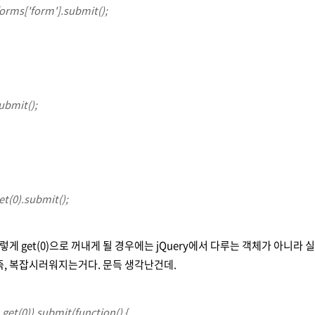
rms['form'].submit();
ubmit();
et(0).submit();
이렇게 get(0)으로 꺼내게 될 경우에는 jQuery에서 다루는 객체가 아니라 실
즉, 복잡시러워지는거다. 문득 생각난건데.
.get(0)).submit(function() {