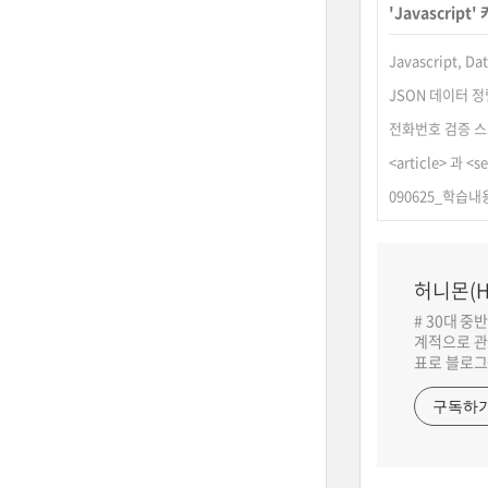
'
Javascript
'
Javascript,
JSON 데이터 
전화번호 검증 스
<article> 과 <
090625_학습내용
허니몬(H
# 30대 중
계적으로 관
표로 블로그
구독하