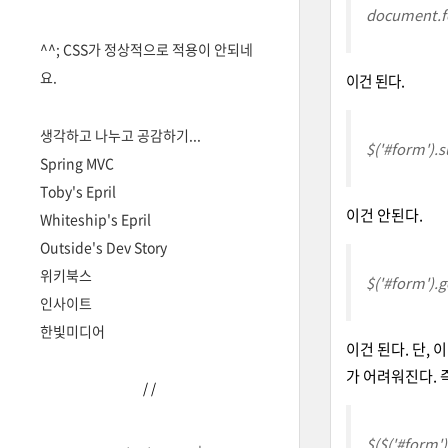
document.fo
^^; CSS가 정상적으로 적용이 안되네
요.
이건 된다.
생각하고 나누고 공감하기...
$('#form').s
Spring MVC
Toby's Epril
이건 안된다.
Whiteship's Epril
Outside's Dev Story
위키북스
$('#form').g
인사이트
한빛미디어
이건 된다. 단, 
가 어려워진다. 
/
/
$($('#form')