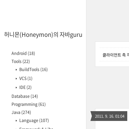
허니몬(Honeymon)의 자바guru
Android
(18)
클라이언트 측 
Tools
(22)
BuildTools
(16)
VCS
(1)
IDE
(2)
Database
(14)
Programming
(61)
Java
(274)
2011. 9. 16. 01:04
Language
(107)