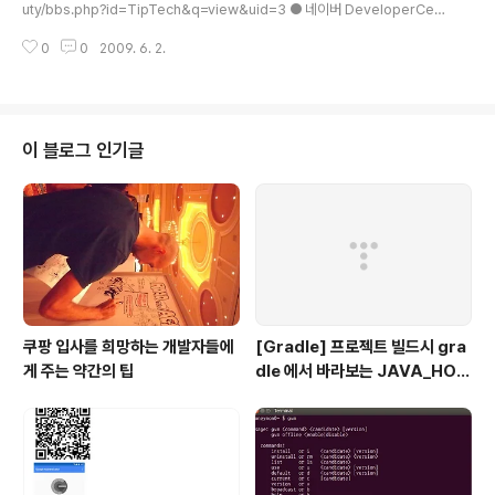
uty/bbs.php?id=TipTech&q=view&uid=3 ● 네이버 DeveloperCent
er API 이용 Tutorial http://dev.naver.com/openapi/tutorial ● 구글맵
0
0
2009. 6. 2.
오픈API 사용하기 - 구글맵 시작 http://adeveloper.tistory.com/tag/go
ogle%20openapi ● Version 3.7야후! 지도 AJAX API http://kr.open.
gugi.yahoo.com/document/tutorials.php ●JavaScript로 오픈API 이
용 하기 http://urin79.com/zb/utdae/780017
이 블로그 인기글
쿠팡 입사를 희망하는 개발자들에
[Gradle] 프로젝트 빌드시 gra
게 주는 약간의 팁
dle 에서 바라보는 JAVA_HOM
E 지정하기