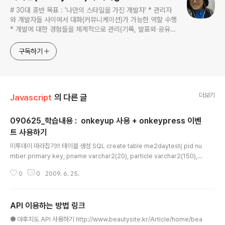
# 30대 중반 목표 : '나만의 스타일을 가진 개발자' * 관리자
와 개발자들 사이에서 대화(커뮤니케이션)가 가능한 역할 수행
* 개발에 대한 경험들을 체계적으로 관리(기록, 발표와 공유)
하는 개발자라는 인식 * 자바 관련 개발을 하는 사람이라면,
누구나 들려봤을법한 그런 개발관련 파워블로거 를 목표로 블
구독하기
로그를 재편하려고 하는 중
더보기
Javascript
의 다른 글
090625_학습내용 : onkeyup 사용 + onkeypress 이벤
트 사용하기
글 내용
미투데이 따라집기!!! 테이블 생성 SQL create table me2daytest( pid nu
mber primary key, pname varchar2(20), particle varchar2(150), p
wdate date ); index2.jsp 사용법 : 이름 입력하고 내용 입력하고 Enter 혹
0
0
2009. 6. 25.
은 글올리기 클릭하면 됨!! 여러분은 낙장불입의 세계에 한발 들어섰습니다. 이
름내용 화면출력!! input.jsp list.jsp DataBean.jsp package data; publi
c class DataBean { private String pname=""; private String particl
API 이용하는 방법 링크
e=""; private String pwdate=""; public DataBean(){} pub..
글 내용
● 야후지도 API 사용하기 http://www.beautysite.kr/Article/home/bea