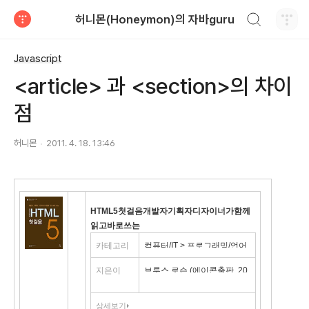
검색하기
허니몬(Honeymon)의 자바guru
티스토리
Javascript
<article> 과 <section>의 차이
점
허니몬
2011. 4. 18. 13:46
HTML5첫걸음개발자기획자디자이너가함께
읽고바로쓰는
카테고리
컴퓨터/IT > 프로그래밍/언어
> 웹프로그래밍 > HTML/SG
지은이
브루스 로슨 (에이콘출판, 20
ML
10년)
상세보기