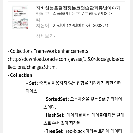
자바성능을결정짓는코딩습관과튜닝이야기
카테고
컴퓨터/IT > 프로그래밍/언어 >
리
JAVA > JAVA
지은이
이상민 (한빛미디어, 2008년)
상세보기
- Collections Framework enhancements
:
http://download.oracle.com/javase/1,5.0/docs/guide/co
llections/changes5.html
•
Collection
∘
Set
: 중복을 허용하지 않는 집합을 처리하기 위한 인터
페이스
‣
SortedSet
: 오름차순을 갖는 Set 인터페이
스이다.
‣
HashSet
: 데이터를 해쉬 테이블에 다믄 클래
스로 순서 없이 저장됨
‣
TreeSet
: red-black 이라는 트리에 데이터