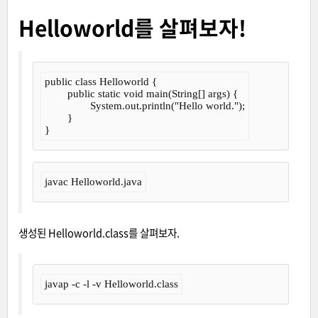
Helloworld를 살펴보자!
public class Helloworld {

	public static void main(String[] args) {

		System.out.println("Hello world.");

	}

}
javac Helloworld.java
생성된 Helloworld.class를 살펴보자.
javap -c -l -v Helloworld.class