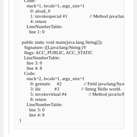
    Code:

      stack=1, locals=1, args_size=1

         0: aload_0       

         1: invokespecial #1                  // Method java/lang/Obje
         4: return        

      LineNumberTable:

        line 1: 0

  public static void main(java.lang.String[]);

    Signature: ([Ljava/lang/String;)V

    flags: ACC_PUBLIC, ACC_STATIC

    LineNumberTable:

      line 3: 0

      line 4: 8

    Code:

      stack=2, locals=1, args_size=1

         0: getstatic     #2                  // Field java/lang/System.
         3: ldc           #3                  // String Hello world.

         5: invokevirtual #4                  // Method java/io/Print
         8: return        

      LineNumberTable:

        line 3: 0

        line 4: 8
