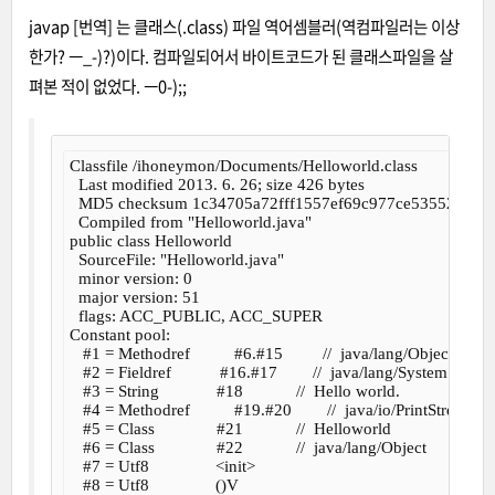
javap
[
번역
] 는 클래스(.class) 파일 역어셈블러(역컴파일러는 이상
한가? ㅡ_-)?)이다. 컴파일되어서 바이트코드가 된 클래스파일을 살
펴본 적이 없었다. ㅡ0-);;
Classfile /ihoneymon/Documents/Helloworld.class

  Last modified 2013. 6. 26; size 426 bytes

  MD5 checksum 1c34705a72fff1557ef69c977ce53552

  Compiled from "Helloworld.java"

public class Helloworld

  SourceFile: "Helloworld.java"

  minor version: 0

  major version: 51

  flags: ACC_PUBLIC, ACC_SUPER

Constant pool:

   #1 = Methodref          #6.#15         //  java/lang/Object."<init
   #2 = Fieldref           #16.#17        //  java/lang/System.out:L
   #3 = String             #18            //  Hello world.

   #4 = Methodref          #19.#20        //  java/io/PrintStream.p
   #5 = Class              #21            //  Helloworld

   #6 = Class              #22            //  java/lang/Object

   #7 = Utf8               <init>

   #8 = Utf8               ()V
