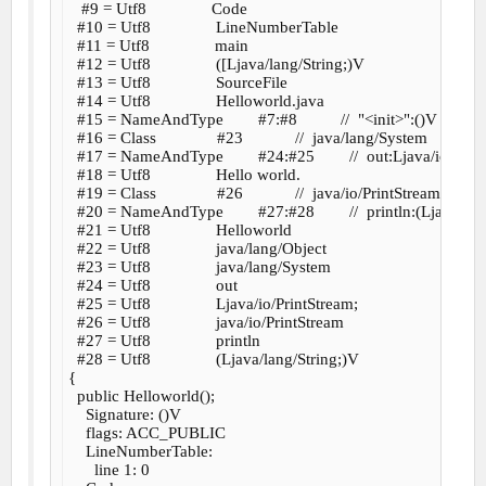
   #9 = Utf8               Code

  #10 = Utf8               LineNumberTable

  #11 = Utf8               main

  #12 = Utf8               ([Ljava/lang/String;)V

  #13 = Utf8               SourceFile

  #14 = Utf8               Helloworld.java

  #15 = NameAndType        #7:#8          //  "<init>":()V

  #16 = Class              #23            //  java/lang/System

  #17 = NameAndType        #24:#25        //  out:Ljava/io/Print
  #18 = Utf8               Hello world.

  #19 = Class              #26            //  java/io/PrintStream

  #20 = NameAndType        #27:#28        //  println:(Ljava/lan
  #21 = Utf8               Helloworld

  #22 = Utf8               java/lang/Object

  #23 = Utf8               java/lang/System

  #24 = Utf8               out

  #25 = Utf8               Ljava/io/PrintStream;

  #26 = Utf8               java/io/PrintStream

  #27 = Utf8               println

  #28 = Utf8               (Ljava/lang/String;)V

{

  public Helloworld();

    Signature: ()V

    flags: ACC_PUBLIC

    LineNumberTable:

      line 1: 0
