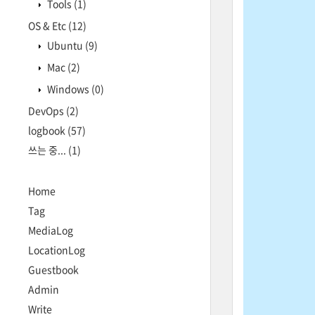
Tools
(1)
OS & Etc
(12)
Ubuntu
(9)
Mac
(2)
Windows
(0)
DevOps
(2)
logbook
(57)
쓰는 중...
(1)
Home
Tag
MediaLog
LocationLog
Guestbook
Admin
Write