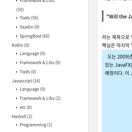
Framework & Libs
(50)
"Will the 
Tools
(56)
Vaadin
(0)
SpringBoot
(60)
라는 제목으로 
핵심은 마지막 
Kotlin
(0)
Language
(0)
오는 2009년
Framework & Libs
(0)
있는 JavaFX(
Tools
(0)
예정이다. 이 
Javascript
(16)
Language
(0)
Framework & Libs
(2)
etc
(0)
Haskell
(2)
Programming
(1)