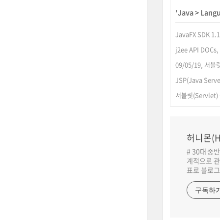
'
Java
>
Lang
JavaFX SDK 1
j2ee API DOC
09/05/19, 서
JSP(Java Serve
서블릿(Servlet)
허니몬(H
# 30대 중
계적으로 관
표로 블로그
구독하