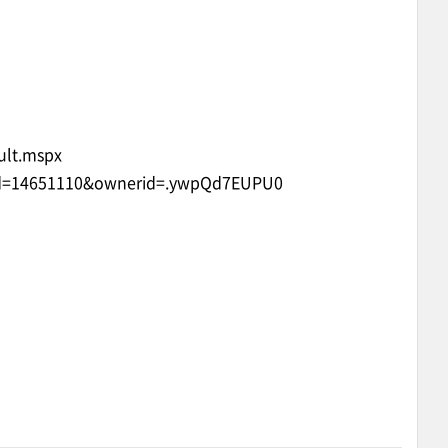
ult.mspx
ipid=14651110&ownerid=.ywpQd7EUPU0