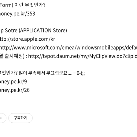
tForm) 이란 무엇인가?
honey.pe.kr/353
Sotre (APPLICATION Store)
ttp://store.apple.com/kr
http://www.microsoft.com/emea/windowsmobileapps/defa
월 출시예정) :
http://tvpot.daum.net/my/MyClipView.do?cl
 무엇인가?
많이 부족해서 부끄럽군요....ㅡ0-);;
honey.pe.kr/9
honey.pe.kr/26
구독하기