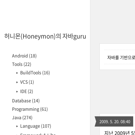
허니몬(Honeymon)의 자바guru
Android
(18)
자바를 기반으로 
Tools
(22)
BuildTools
(16)
VCS
(1)
IDE
(2)
Database
(14)
Programming
(61)
Java
(274)
2009. 5. 20. 08:40
Language
(107)
지난 2009년 5