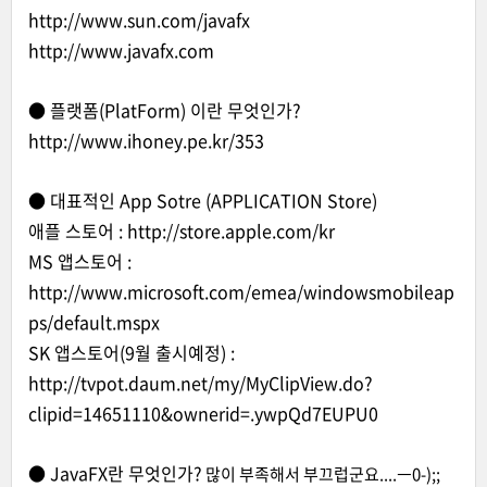
http://www.sun.com/javafx
http://www.javafx.com
● 플랫폼(PlatForm) 이란 무엇인가?
http://www.ihoney.pe.kr/353
● 대표적인 App Sotre (APPLICATION Store)
애플 스토어 :
http://store.apple.com/kr
MS 앱스토어 :
http://www.microsoft.com/emea/windowsmobileap
ps/default.mspx
SK 앱스토어(9월 출시예정) :
http://tvpot.daum.net/my/MyClipView.do?
clipid=14651110&ownerid=.ywpQd7EUPU0
● JavaFX란 무엇인가?
많이 부족해서 부끄럽군요....ㅡ0-);;