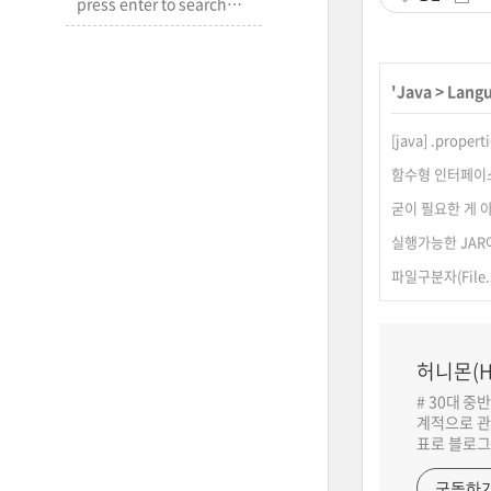
'
Java
>
Lang
[java] .propert
함수형 인터페이스@
굳이 필요한 게 아니
실행가능한 JAR
파일구분자(File.
허니몬(H
# 30대 중
계적으로 관
표로 블로그
구독하