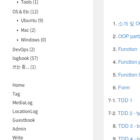
Tools
(1)
OS & Etc
(12)
Ubuntu
(9)
소개 및 O
Mac
(2)
OOP part
Windows
(0)
Function
DevOps
(2)
logbook
(57)
Function 
쓰는 중...
(1)
Function 
Home
Form
Tag
7-1.
TDD 1
MediaLog
LocationLog
7-2.
TDD 2 - ty
Guestbook
TDD 3 - 
Admin
Write
TDD 4 - p