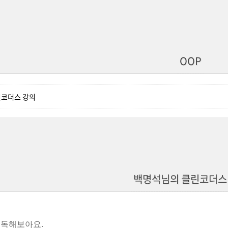
OOP
린코더스 강의
백명석님의 클린코더스
정독해보아요.