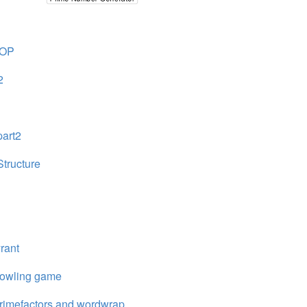
OP
2
part2
Structure
rant
bowling game
rimefactors and wordwrap