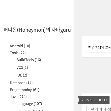
허니몬(Honeymon)의 자바guru
Android
(18)
백명석님의 클
Tools
(22)
BuildTools
(16)
VCS
(1)
IDE
(2)
Database
(14)
Programming
(61)
Java
(274)
2015. 9. 25. 09:12
Language
(107)
분기마다 