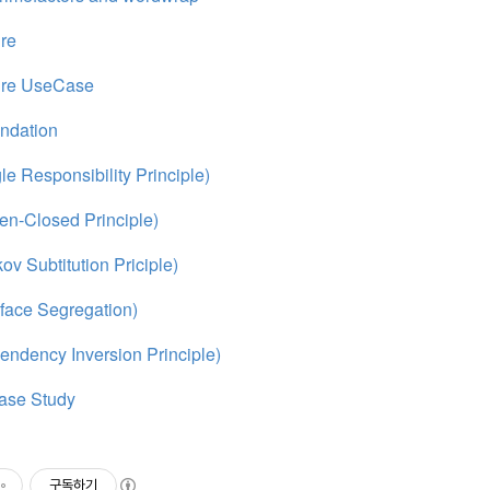
ure
ture UseCase
ndation
e Responsibility Principle)
n-Closed Principle)
ov Subtitution Priciple)
rface Segregation)
ndency Inversion Principle)
se Study
구독하기