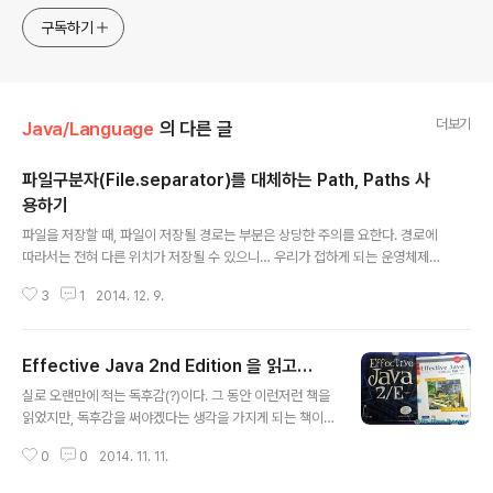
누구나 들려봤을법한 그런 개발관련 파워블로거 를 목표로 블
구독하기
로그를 재편하려고 하는 중
더보기
Java/Language
의 다른 글
파일구분자(File.separator)를 대체하는 Path, Paths 사
용하기
글 내용
파일을 저장할 때, 파일이 저장될 경로는 부분은 상당한 주의를 요한다. 경로에
따라서는 전혀 다른 위치가 저장될 수 있으니… 우리가 접하게 되는 운영체제에
따라서 다른 파일구분자(‘\’, ‘/‘, ‘:’)를 사용하고 있는데, 이를 문자열로 처리하기
3
1
2014. 12. 9.
는 힘이 들다.전에는 File.separtor’를 문자열 중간중간에 넣으면서 필요한 경
로를 만들었다면, 이제는 java.nio.file 패키지에 있는 ‘Path’, ‘Paths’를 이용
하여 간결하게 코드를 작성해보자. import static org.hamcrest.CoreMat
Effective Java 2nd Edition 을 읽고…
chers.is; import static org.junit.Assert.assertThat; import java.io.
글 내용
File; import java.nio.file.Path; imp..
실로 오랜만에 적는 독후감(?)이다. 그 동안 이런저런 책을
읽었지만, 독후감을 써야겠다는 생각을 가지게 되는 책이
오랜만에 나타났다.Deview 2014에 참관하러 갔다가 부
0
0
2014. 11. 11.
스에 계신 인사이트 대표님께 인사드리면서 이야기를 하다
가 가판대에 놓여있는 이 책을 발견했다. 이미 대웅에서 나