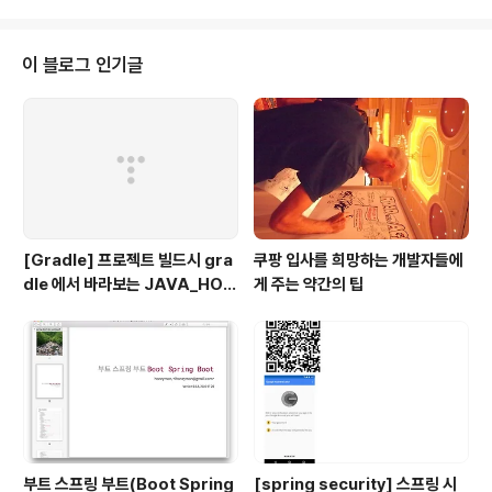
온 책을 가지고 있던 상태여서 잠시 망설였지만, SNS으로
알고 계신 이병준님이 번역(http://www.buggymind.c
om/559)하시기도 했고 Java 7, 8 주석도 수록했다는 문
이 블로그 인기글
구에 혹해서 그 자리에서 바로 구매했다. 결코 강요에 의해
구매한 것은 아니다.프로그래밍을 하게 되면, 자신이 사용
하고 있는 프로그래밍 언어와 관련해서 기본을 되짚어 보
는 의미로 일년에 한두번 정도 읽어줘야하는 책들이 있다.
자바 쪽에서..
[Gradle] 프로젝트 빌드시 gra
쿠팡 입사를 희망하는 개발자들에
dle 에서 바라보는 JAVA_HOM
게 주는 약간의 팁
E 지정하기
부트 스프링 부트(Boot Spring
[spring security] 스프링 시