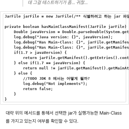
데 그걸 테스트하기가 좀… 귀찮…
JarFile jarFile = new JarFile(/** 식별하려고 하는 jar 파일
private boolean hasMainClassManifest(JarFile jarFile) 
    Double javaVersion = Double.parseDouble(System.get
    log.debug("Java version: {}", javaVersion);

    log.debug("Has Main-Class: {}", jarFile.getManifes
    log.debug("Has Main-Class: {}", jarFile.getManifes
    if(1.7 > javaVersion) {

        return jarFile.getManifest().getEntries().cont
    } else if(1.7 == javaVersion) {

        return null != jarFile.getManifest().getMainAt
    } else {

        //TODO JDK 8 에서는 어떻게 될까?

        log.debug("Not implements");

        return false;

    }

대략 위의 메서드를 통해서 선택한 jar가 실행가능한 Main-Class
를 가지고 있는지 여부를 확인할 수 있다.