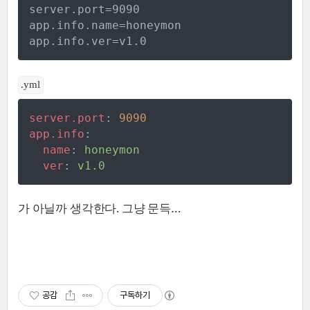
server.port=9090
app.info.name=honeymon
app.info.ver=v1.0
.yml
server.port
:
9090
app.info
:
name
:
honeymon
ver
:
v1.0
가 아닐까 생각한다. 그냥 문득…​
공감
구독하기