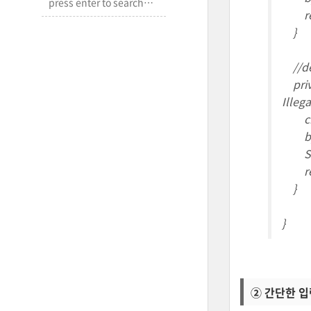
retur
}
//de
priva
Illeg
ciph
byte 
Strin
retu
}
}
② 간단한 입력폼