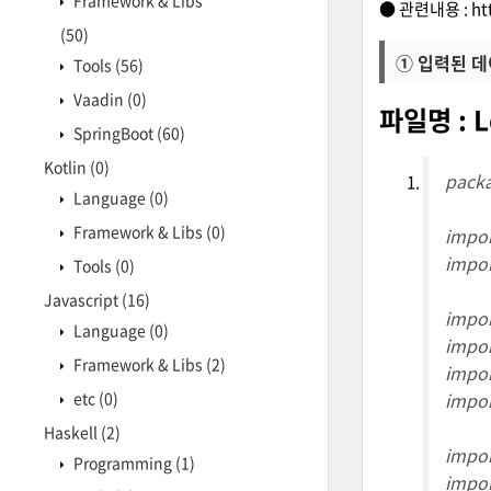
Framework & Libs
● 관련내용 :
ht
(50)
① 입력된 
Tools
(56)
Vaadin
(0)
파일명 : L
SpringBoot
(60)
Kotlin
(0)
packa
Language
(0)
Framework & Libs
(0)
impor
impor
Tools
(0)
Javascript
(16)
impor
Language
(0)
impor
Framework & Libs
(2)
impor
etc
(0)
impor
Haskell
(2)
impor
Programming
(1)
impor