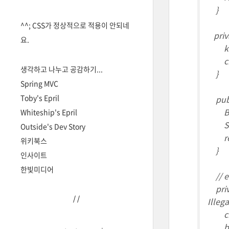
}
^^; CSS가 정상적으로 적용이 안되네
priva
요.
key =
ciphe
생각하고 나누고 공감하기...
}
Spring MVC
Toby's Epril
publi
BASE
Whiteship's Epril
Strin
Outside's Dev Story
retu
위키북스
}
인사이트
한빛미디어
// e
priva
/
/
Illeg
ciph
byte 