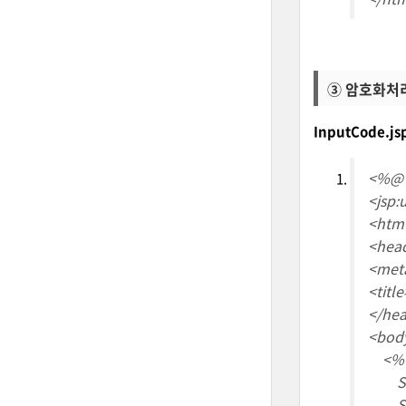
③ 암호화처리 :
InputCode.j
<%@ 
<jsp:
<htm
<hea
<meta
<title
</he
<bod
<%
Strin
Stri