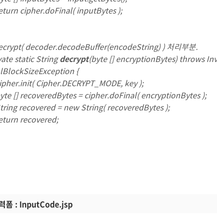
n cipher.doFinal( inputBytes );
crypt( decoder.decodeBuffer(encodeString) ) 처리부분.
te static String
decrypt
(byte [] encryptionBytes) throws I
alBlockSizeException {
er.init( Cipher.DECRYPT_MODE, key );
[] recoveredBytes = cipher.doFinal( encryptionBytes );
g recovered = new String( recoveredBytes );
rn recovered;
 : InputCode.jsp