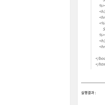
%>
<h3>
<hr
<%
Stri
%>
<h3>
<hr
</bo
</ht
실행결과 :