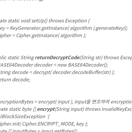
te static void setUp() throws Exception {
 KeyGenerator.getInstance( algorithm ).generateKey();
r = Cipher.getInstance( algorithm );
c static String
returnDecryptCode
(String str) throws Excep
64Decoder decoder = new BASE64Decoder();
g decode = decrypt( decoder.decodeBuffer(str) );
rn decode;
ncryptionBytes = encrypt( input ), input을 변조하여 encrypt
te static byte []
encrypt
(String input) throws InvalidKeyE
alBlockSizeException {
er.init( Cipher.ENCRYPT_MODE, key );
[] inputBytes = input.getBytes();