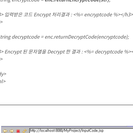
 입력받은 코드 Encrypt 처리결과 : <%= encryptcode %></h3>
>
ng decryptcode = enc.returnDecryptCode(encryptcode);
 Encrypt 된 문자열을 Decrypt 한 결과 : <%= decryptcode %><
>
dy>
ml>