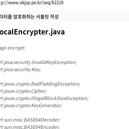
tp://www.okjsp.pe.kr/seq/62218
데이터를 암호화하는 서블릿 작성
ocalEncrypter.java
ge encrypt;
t java.security.InvalidKeyException;
t java.security.Key;
t javax.crypto.BadPaddingException;
t javax.crypto.Cipher;
t javax.crypto.IllegalBlockSizeException;
t javax.crypto.KeyGenerator;
t sun.misc.BASE64Decoder;
t sun.misc.BASE64Encoder;