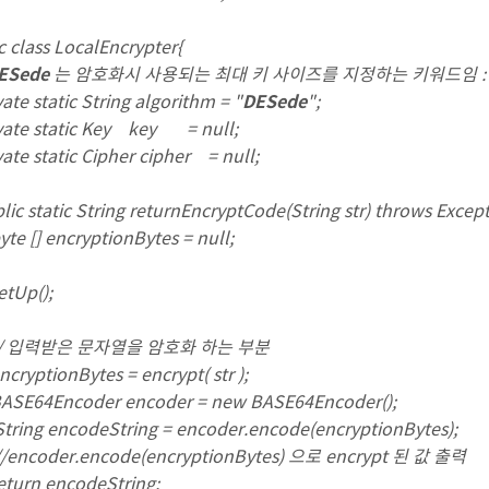
c class LocalEncrypter{
ESede
는 암호화시 사용되는 최대 키 사이즈를 지정하는 키워드임 
te static String algorithm = "
DESede
";
ate static Key key = null;
te static Cipher cipher = null;
c static String returnEncryptCode(String str) throws Except
[] encryptionBytes = null;
Up();
입력받은 문자열을 암호화 하는 부분
ptionBytes = encrypt( str );
64Encoder encoder = new BASE64Encoder();
ng encodeString = encoder.encode(encryptionBytes);
coder.encode(encryptionBytes) 으로 encrypt 된 값 출력
rn encodeString;