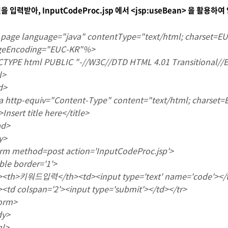
 입력받아, InputCodeProc.jsp 에서 <jsp:useBean> 을 활용
age language="java" contentType="text/html; charset=E
Encoding="EUC-KR"%>
TYPE html PUBLIC "-//W3C//DTD HTML 4.01 Transitional//
l>
d>
 http-equiv="Content-Type" content="text/html; charset
>Insert title here</title>
ad>
y>
m method=post action='InputCodeProc.jsp'>
le border='1'>
<th>키워드입력</th><td><input type='text' name='code'></t
td colspan='2'><input type='submit'></td></tr>
orm>
dy>
ml>