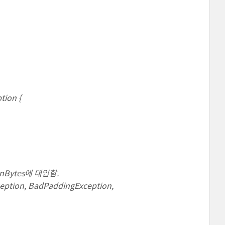
tion {
ionBytes에 대입함.
xception, BadPaddingException,