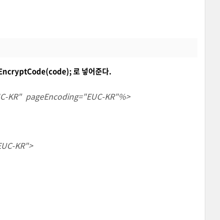
EncryptCode(code); 로 넣어준다.
EUC-KR" pageEncoding="EUC-KR"%>
=EUC-KR">