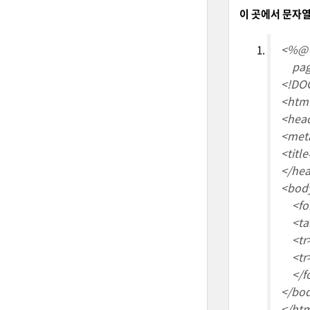
이 곳에서 문자열을
<%@ p
page
<!DOC
<htm
<hea
<meta
<title
</he
<bod
<for
<tab
<tr>
<tr><
</f
</bo
</ht