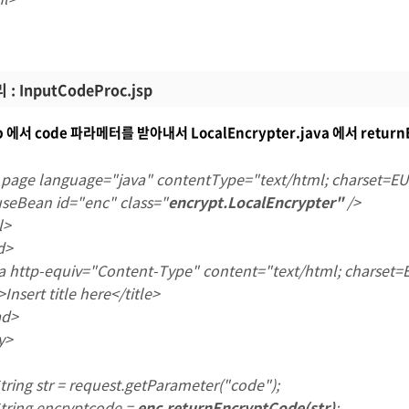
 InputCodeProc.jsp
sp 에서 code 파라메터를 받아내서 LocalEncrypter.java 에서 return
page language="java" contentType="text/html; charset=
useBean id="enc" class="
encrypt.LocalEncrypter"
/>
l>
d>
 http-equiv="Content-Type" content="text/html; charset
>Insert title here</title>
ad>
y>
g str = request.getParameter("code");
ng encryptcode =
enc.returnEncryptCode(str)
;