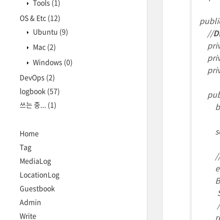
Tools
(1)
OS & Etc
(12)
publi
Ubuntu
(9)
//
D
priva
Mac
(2)
priv
Windows
(0)
priva
DevOps
(2)
logbook
(57)
publi
쓰는 중...
(1)
byte 
set
Home
Tag
// 
MediaLog
encry
LocationLog
BASE
Guestbook
Stri
Admin
//en
Write
retu