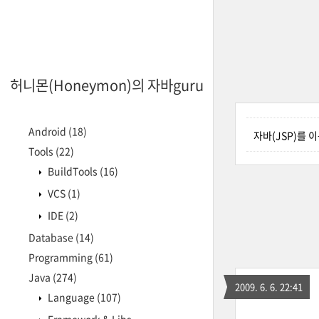
허니몬(Honeymon)의 자바guru
Android
(18)
자바(JSP)를 
Tools
(22)
BuildTools
(16)
VCS
(1)
IDE
(2)
Database
(14)
Programming
(61)
Java
(274)
2009. 6. 6. 22:41
Language
(107)