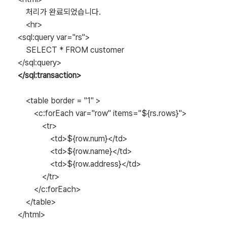
처리가 완료되었습니다.
<hr>
<sql:query var="rs">
SELECT * FROM customer
</sql:query>
</sql:transaction>
<table border = "1" >
<c:forEach var="row" items="${rs.rows}">
<tr>
<td>${row.num}</td>
<td>${row.name}</td>
<td>${row.address}</td>
</tr>
</c:forEach>
</table>
</html>