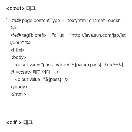
<c:out> 태그
<%@ page contentType = "text/html; charset=euckr"
%>
<%@ taglib prefix = "c" uri = "http://java.sun.com/jsp/jst
l/core" %>
<html>
<body>
<c:set var = "pass" value="${param.pass}" /> <!-- 이
건 <c:set> 태그 이다. -->
<c:out value="${pass}" />
</body>
</html>
<c:if > 태그