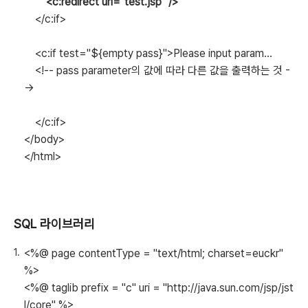
<c:redirect url="test.jsp" />
</c:if>
<c:if test="${empty pass}">Please input param...
<!-- pass parameter의 값에 따라 다른 값을 출력하는 것 -
->
</c:if>
</body>
</html>
SQL 라이브러리
<%@ page contentType = "text/html; charset=euckr"
%>
<%@ taglib prefix = "c" uri = "http://java.sun.com/jsp/jst
l/core" %>