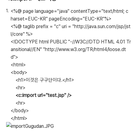
<%@ page language="java" contentType="text/html; c
harset=EUC-KR" pageEncoding="EUC-KR"%>
<%@ taglib prefix = "c" uri = "http://java.sun.com/jsp/jst
l/core" %>
<!DOCTYPE html PUBLIC "-//W3C//DTD HTML 4.01 Tr
ansitional//EN" "http://www.w3.org/TR/html4/loose.dt
d">
<html>
<body>
<h1>이것은 구구단이다.</h1>
<hr>
<c:import url="test.jsp" />
<hr>
</body>
</html>