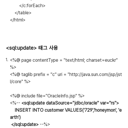
</c:forEach>
</table>
</html>
<sql:update> 태그 사용
<%@ page contentType = "text/html; charset=euckr"
%>
<%@ taglib prefix = "c" uri = "http://java.sun.com/jsp/jst
l/core" %>
<%@ include file="OracleInfo.jsp" %>
<%--
<sql:update dataSource="jdbc/oracle" var="rs">
INSERT INTO customer VALUES('729','honeymon', 'e
arth')
</sql:update>
--%>