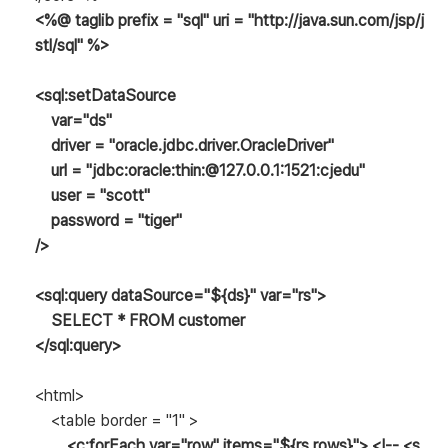
<%@ taglib prefix = "sql" uri = "http://java.sun.com/jsp/j
stl/sql" %>
<sql:setDataSource
var="ds"
driver = "oracle.jdbc.driver.OracleDriver"
url = "jdbc:oracle:thin:@127.0.0.1:1521:cjedu"
user = "scott"
password = "tiger"
/>
<sql:query dataSource="${ds}" var="rs">
SELECT * FROM customer
</sql:query>
<html>
<table border = "1" >
<c:forEach var="row" items="${rs.rows}"> <!-- <s