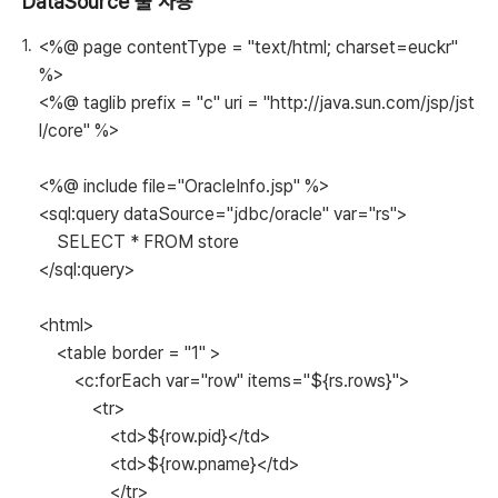
DataSource 풀 사용
<%@ page contentType = "text/html; charset=euckr"
%>
<%@ taglib prefix = "c" uri = "http://java.sun.com/jsp/jst
l/core" %>
<%@ include file="OracleInfo.jsp" %>
<sql:query dataSource="jdbc/oracle" var="rs">
SELECT * FROM store
</sql:query>
<html>
<table border = "1" >
<c:forEach var="row" items="${rs.rows}">
<tr>
<td>${row.pid}</td>
<td>${row.pname}</td>
</tr>