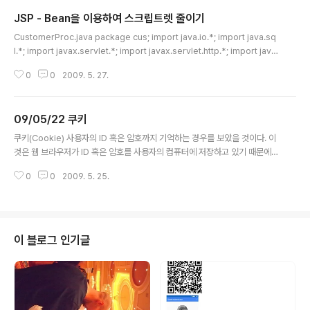
JSP - Bean을 이용하여 스크립트렛 줄이기
글 내용
CustomerProc.java package cus; import java.io.*; import java.sq
l.*; import javax.servlet.*; import javax.servlet.http.*; import java.
util.Vector; import cus.CustomerBean; public class CustomerPro
0
0
2009. 5. 27.
c extends HttpServlet { String url = "jdbc:oracle:thin:@127.0.0.1:1
521:cjedu"; String user = "scott"; String passwd = "tiger"; public
CustomerProc(){ try { Class.forName("oracle.jdbc.driver.OracleD
09/05/22 쿠키
river"..
글 내용
쿠키(Cookie) 사용자의 ID 혹은 암호까지 기억하는 경우를 보았을 것이다. 이
것은 웹 브라우저가 ID 혹은 암호를 사용자의 컴퓨터에 저장하고 있기 때문에
가능하다. 이처럼 웹 서버가 전달한 정보를 웹 브라우저가 컴퓨터에 저장하는
0
0
2009. 5. 25.
것을 쿠키(Cookie)라고 한다. 쿠키는 다양하게 활용될 수 있는데, 대표적인 사
용 예로 사용자 ID와 암호를 기억함으로써 사이트를 편리하게 사용할 수 있도록
하거나 혹은 사용자의 방문 횟수를 기억하돌고 함으로써 사용자의 웹 사이트 사
용 유형을 파악하는 것이 있다. 쿠키는 넷스케이프사에서 처음 제안되었고, RF
C 2109로 문서화 되었다. ● 관련정보 : http://en.wikipedia.org/wiki/HT
이 블로그 인기글
TP_cookie (영문) ● 관련정보 : http://ko.w..