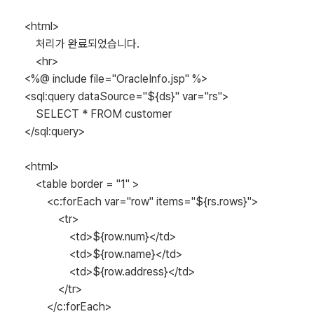
<html>
처리가 완료되었습니다.
<hr>
<%@ include file="OracleInfo.jsp" %>
<sql:query dataSource="${ds}" var="rs">
SELECT * FROM customer
</sql:query>
<html>
<table border = "1" >
<c:forEach var="row" items="${rs.rows}">
<tr>
<td>${row.num}</td>
<td>${row.name}</td>
<td>${row.address}</td>
</tr>
</c:forEach>