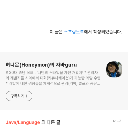
이 글은
스프링노트
에서 작성되었습니다.
로그 정보
허니몬(Honeymon)의 자바guru
# 30대 중반 목표 : '나만의 스타일을 가진 개발자' * 관리자
와 개발자들 사이에서 대화(커뮤니케이션)가 가능한 역할 수행
* 개발에 대한 경험들을 체계적으로 관리(기록, 발표와 공유)
하는 개발자라는 인식 * 자바 관련 개발을 하는 사람이라면,
누구나 들려봤을법한 그런 개발관련 파워블로거 를 목표로 블
구독하기
로그를 재편하려고 하는 중
더보기
Java/Language
의 다른 글