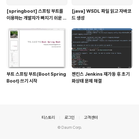
[springboot] 스프링 부트를
[java] WSDL 파일 읽고 자바코
이용하는 개발자가 빠지기 쉬운 착
드 생성
각
부트 스프링 부트(Boot Spring
젠킨스 Jenkins 재가동 후 초기
Boot) 쓰기 시작
화상태 문제 해결
의안내
티스토리
로그인
고객센터
© Daum Corp.