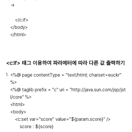
->
</c:if>
</body>
</html>
<c:if> 태그 이용하여 파라메터에 따라 다른 값 출력하기
<%@ page contentType = "text/html; charset=euckr"
%>
<%@ taglib prefix = "c" uri = "http://java.sun.com/jsp/jst
l/core" %>
<html>
<body>
<c:set var="score" value="${param.score}" />
score : ${score}