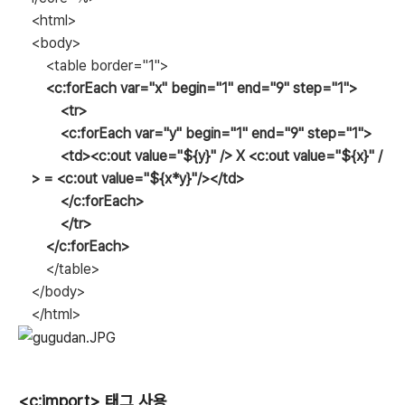
<html>
<body>
<table border="1">
<c:forEach var="x" begin="1" end="9" step="1">
<tr>
<c:forEach var="y" begin="1" end="9" step="1">
<td><c:out value="${y}" /> X <c:out value="${x}" /
> = <c:out value="${x*y}"/></td>
</c:forEach>
</tr>
</c:forEach>
</table>
</body>
</html>
<c:import> 태그 사용