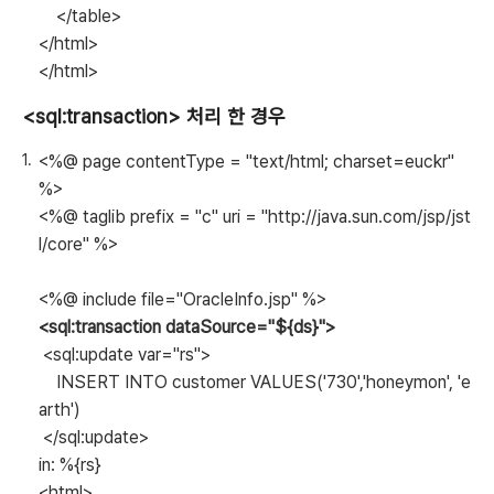
</table>
</html>
</html>
<sql:transaction> 처리 한 경우
<%@ page contentType = "text/html; charset=euckr"
%>
<%@ taglib prefix = "c" uri = "http://java.sun.com/jsp/jst
l/core" %>
<%@ include file="OracleInfo.jsp" %>
<sql:transaction dataSource="${ds}">
<sql:update var="rs">
INSERT INTO customer VALUES('730','honeymon', 'e
arth')
</sql:update>
in: %{rs}
<html>