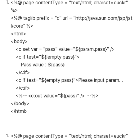
<%@ page contentType = "text/html; charset=euckr"
%>
<%@ taglib prefix = "c" uri = "http://java.sun.com/jsp/jst
l/core" %>
<html>
<body>
<c:set var = "pass" value="${param.pass}" />
<c:if test="${!empty pass}">
Pass value : ${pass}
</c:if>
<c:if test="${empty pass}">Please input param...
</c:if>
<%-- <c:out value="${pass}" /> --%>
</body>
</html>
<%@ page contentType = "text/html; charset=euckr"