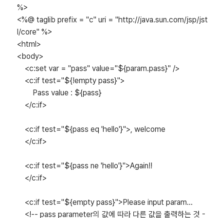
%>
<%@ taglib prefix = "c" uri = "http://java.sun.com/jsp/jst
l/core" %>
<html>
<body>
<c:set var = "pass" value="${param.pass}" />
<c:if test="${!empty pass}">
Pass value : ${pass}
</c:if>
<c:if test="${pass eq 'hello'}">, welcome
</c:if>
<c:if test="${pass ne 'hello'}">Again!!
</c:if>
<c:if test="${empty pass}">Please input param...
<!-- pass parameter의 값에 따라 다른 값을 출력하는 것 -