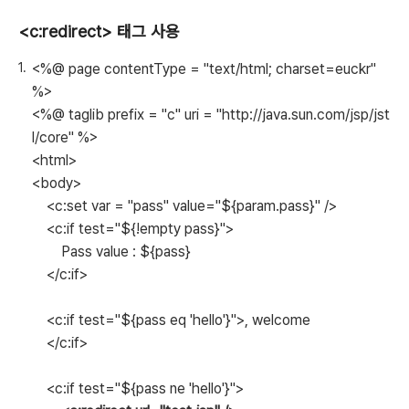
<c:redirect> 태그 사용
<%@ page contentType = "text/html; charset=euckr"
%>
<%@ taglib prefix = "c" uri = "http://java.sun.com/jsp/jst
l/core" %>
<html>
<body>
<c:set var = "pass" value="${param.pass}" />
<c:if test="${!empty pass}">
Pass value : ${pass}
</c:if>
<c:if test="${pass eq 'hello'}">, welcome
</c:if>
<c:if test="${pass ne 'hello'}">