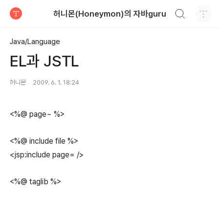
검색하기
허니몬(Honeymon)의 자바guru
티스토리
Java/Language
EL과 JSTL
허니몬
2009. 6. 1. 18:24
<%@ page~ %>
<%@ include file %>
<jsp:include page= />
<%@ taglib %>