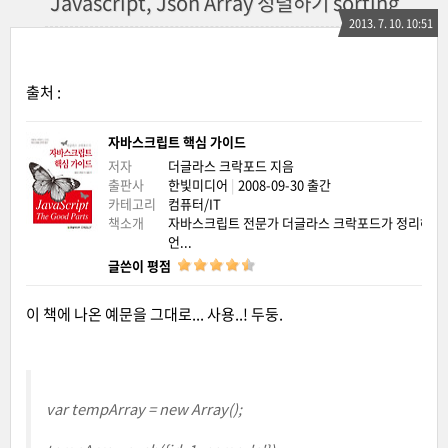
Javascript, Json Array 정렬하기 sorting
2013. 7. 10. 10:51
출처 :
자바스크립트 핵심 가이드
저자
더글라스 크락포드
지음
출판사
한빛미디어
|
2008-09-30 출간
카테고리
컴퓨터/IT
책소개
자바스크립트 전문가 더글라스 크락포드가 정리해낸
언...
글쓴이 평점
이 책에 나온 예문을 그대로... 사용..! 두둥.
var tempArray = new Array();