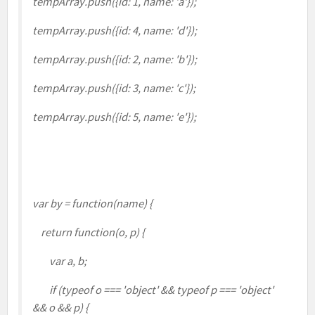
tempArray.push({id: 1, name: 'a'});
tempArray.push({id: 4, name: 'd'});
tempArray.push({id: 2, name: 'b'});
tempArray.push({id: 3, name: 'c'});
tempArray.push({id: 5, name: 'e'});
var by = function(name) {
return function(o, p) {
var a, b;
if (typeof o === 'object' && typeof p === 'object'
&& o && p) {