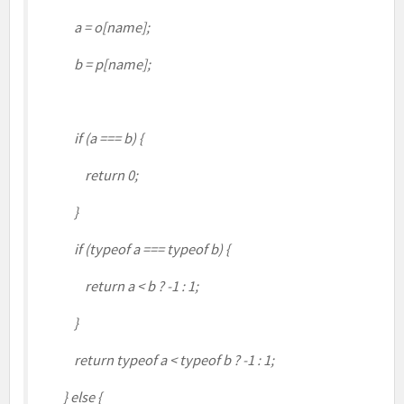
a = o[name];
b = p[name];
if (a === b) {
return 0;
}
if (typeof a === typeof b) {
return a < b ? -1 : 1;
}
return typeof a < typeof b ? -1 : 1;
} else {