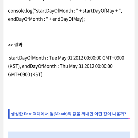
console.log("startDayOfMonth : " + startDayOfMay + ",
endDayOfMonth : " + endDayOfMay);
>> 결과
startDayOfMonth : Tue May 01 2012 00:00:00 GMT+0900
(KST), endDayOfMonth : Thu May 31 2012 00:00:00
GMT+0900 (KST)
생성한 Date 객체에서 월(Month)의 값을 꺼내면 어떤 값이 나올까?