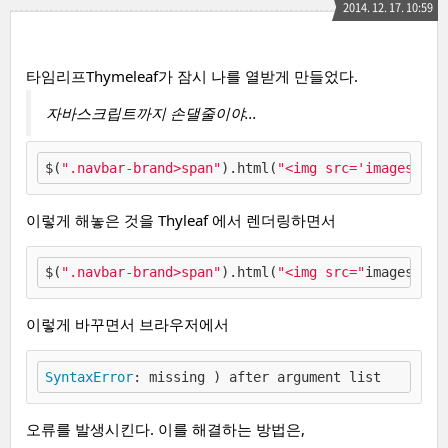
2014. 12. 17. 10:59
타임리프Thymeleaf가 잠시 나를 열받게 만들었다.
자바스크립트까지 손댈줄이야...
$(
".navbar-brand>span"
).html(
"<img src='images/log
이렇게 해놓은 것을 Thyleaf 에서 렌더링하면서
$(
".navbar-brand>span"
).html(
"<img src="
images/log
이렇게 바꾸면서 브라우저에서
SyntaxError
오류를 발생시킨다. 이를 해결하는 방법은,