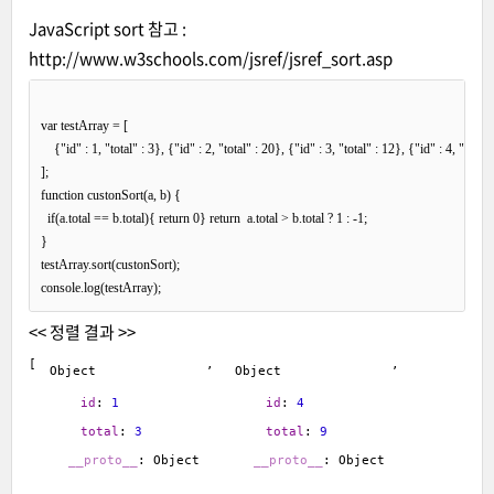
JavaScript sort 참고 :
http://www.w3schools.com/jsref/jsref_sort.asp
var testArray = [

    {"id" : 1, "total" : 3}, {"id" : 2, "total" : 20}, {"id" : 3, "total" : 12}, {"id" : 4, "total"
];

function custonSort(a, b) {

  if(a.total == b.total){ return 0} return  a.total > b.total ? 1 : -1;

}

testArray.sort(custonSort);

<< 정렬 결과 >>
[
, 
, 
Object
Object
id
:
1
id
:
4
total
:
3
total
:
9
__proto__
:
Object
__proto__
:
Object