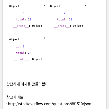
, 
, 
Object
Object
id
:
3
id
:
2
total
:
12
total
:
20
__proto__
:
Object
__proto__
:
Object
]
Object
id
:
3
total
:
24
__proto__
:
Object
간단하게 예제를 만들어봤다.
참고사이트
:
http://stackoverflow.com/questions/881510/json-