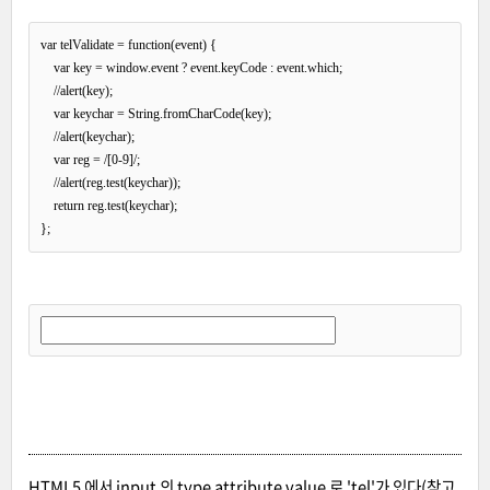
var telValidate = function(event) {

    var key = window.event ? event.keyCode : event.which;

    //alert(key);

    var keychar = String.fromCharCode(key);

    //alert(keychar);

    var reg = /[0-9]/;

    //alert(reg.test(keychar));

    return reg.test(keychar);

};
HTML5 에서 input 의 type attribute value 로 'tel'가 있다(참고