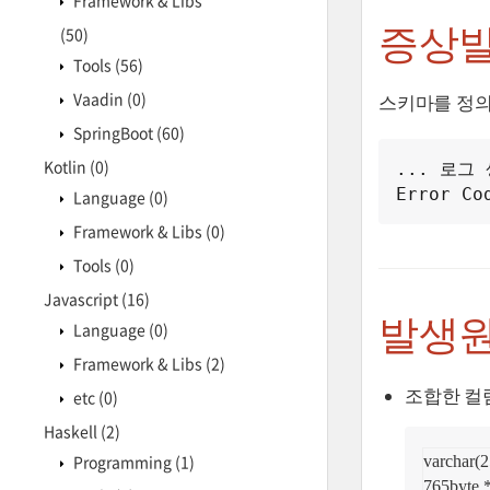
Framework & Libs
증상
(50)
Tools
(56)
Vaadin
(0)
스키마를 정의
SpringBoot
(60)
Kotlin
(0)
... 로그 
Error Co
Language
(0)
Framework & Libs
(0)
Tools
(0)
Javascript
(16)
발생
Language
(0)
Framework & Libs
(2)
조합한 컬
etc
(0)
Haskell
(2)
Programming
(1)
varchar(
765byte