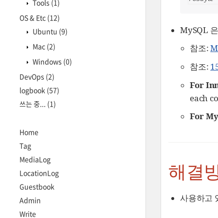
Tools
(1)
OS & Etc
(12)
MySQL
Ubuntu
(9)
Mac
(2)
참조:
M
Windows
(0)
참조:
1
DevOps
(2)
For In
logbook
(57)
each c
쓰는 중...
(1)
For My
Home
Tag
MediaLog
해결
LocationLog
Guestbook
사용하고 있
Admin
Write