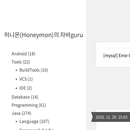
허니몬(Honeymon)의 자바guru
Android
(18)
[mysql] Error 
Tools
(22)
BuildTools
(16)
VCS
(1)
IDE
(2)
Database
(14)
Programming
(61)
Java
(274)
2016. 11. 29. 15:03
Language
(107)