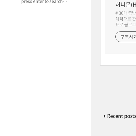
허니몬(H
# 30대 중
계적으로 관
표로 블로그
구독하
+ Recent post