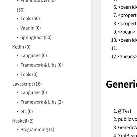
Framework & Libs
<bean id
(50)
<propert
Tools
(56)
<propert
Vaadin
(0)
</bean>
SpringBoot
(60)
<bean id
Kotlin
(0)
Language
(0)
</beans
Framework & Libs
(0)
Tools
(0)
Gener
Javascript
(16)
Language
(0)
Framework & Libs
(2)
@Test
etc
(0)
public v
Haskell
(2)
GenericA
Programming
(1)
XmlBeanD