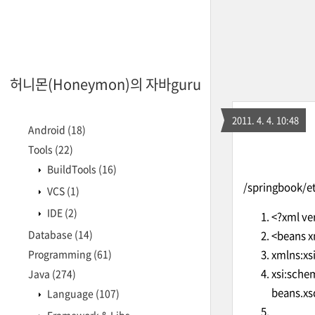
허니몬(Honeymon)의 자바guru
2011. 4. 4. 10:48
Android
(18)
Tools
(22)
BuildTools
(16)
/springbook/e
VCS
(1)
IDE
(2)
<?xml ve
Database
(14)
<beans 
Programming
(61)
xmlns:x
xsi:sche
Java
(274)
beans.xs
Language
(107)