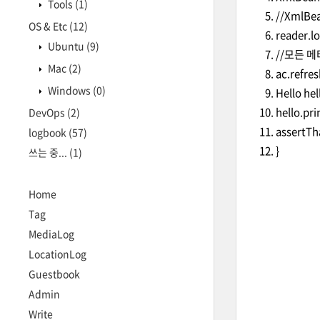
Tools
(1)
//XmlB
OS & Etc
(12)
reader.l
Ubuntu
(9)
//모든 
Mac
(2)
ac.refres
Windows
(0)
Hello hel
hello.prin
DevOps
(2)
assertTha
logbook
(57)
}
쓰는 중...
(1)
Home
Tag
MediaLog
LocationLog
Guestbook
Admin
Write