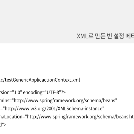
XML로 만든 빈 설정 
tc/testGenericApplicactionContext.xml
rsion="1.0" encoding="UTF-8"?>
xmlns="http://www.springframework.org/schema/beans"
si="http://www.w3.org/2001/XMLSchema-instance"
maLocation="http://www.springframework.org/schema/beans ht
d">