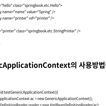
="hello" class="springbook.etc.Hello">
y name="name" value="Spring" />
y name="printer" ref="printer" />
="printer" class="springbook.etc.StringPrinter" />
>
icApplicationContext의 사용
oid testGenericApplicationContext(){
pplicationContext ac = new GenericApplicationContext();
efinitionReader reader = new XmlBeanDefinitionReader(ac);