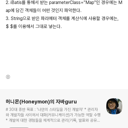
2. iBatis를 통해서 받는 parameterClass="Map"인 경우에는 M
ap에 담긴 객체들이 어떤 것인지 파악한다.
3. String으로 받은 파라메터 객체를 계산식에 사용할 경우에는,
$ $를 이용해서 그대로 넣는다.
(새창열림)
로그 정보
허니몬(Honeymon)의 자바guru
# 30대 중반 목표 : '나만의 스타일을 가진 개발자' * 관리자
와 개발자들 사이에서 대화(커뮤니케이션)가 가능한 역할 수행
* 개발에 대한 경험들을 체계적으로 관리(기록, 발표와 공유)
하는 개발자라는 인식 * 자바 관련 개발을 하는 사람이라면,