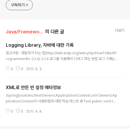
누구나 들려봤을법한 그런 개발관련 파워블로거 를 목표로 블
구독하기
로그를 재편하려고 하는 중
더보기
Java/Framework & Libs
의 다른 글
Logging Library, 자바에 대한 기록
글 내용
참고사항 : 개발자가 되는 법(http://wiki.kldp.org/wiki.php/HowToBeAP
rogrammer#s-2.1.4) 2.1.4 로그를 이용해서 디버그 하는 방법 로그 기록(lo
gging)이란 정보를 제공하는 일련의 기록인 로그(log)를 생성하도록 시스템을
0
0
2011. 5. 3.
작성하는 활동을 말한다. 프린트 줄 넣기(printlining)는 간단한, 보통은 일시적
인, 로그를 생성하기만 한다. 완전한 초보자들은 프로그래밍에 대해 아는 것에
한계가 있기 때문에 로그를 이해하고 사용해야 한다. 시스템 설계자들은 시스템
XML로 만든 빈 설정 메타정보
의 복잡성 때문에 로그를 이해하고 사용해야 한다. 로그가 제공하는 정보의 양
글 내용
은, 이상적으로는 프로그램이 실행되는 중에도, 설정 가능해야 한다. 일반적으
/springbook/etc/testGenericApplicactionContext.xml GenericAp
로 로그 기록은 다음의 이점이 있다. 로그는 재..
plicationContext의 사용방법에 대한 학습 테스트 @Test public void tes
tGenericApplicationContext(){ GenericApplicationContext ac = n
0
0
2011. 4. 4.
ew GenericApplicationContext(); XmlBeanDefinitionReader read
er = new XmlBeanDefinitionReader(ac); //XmlBeanDefinitionRead
er는 기본적으로 클래스패스로 정의돈 리소스로부터 파일을 읽는다. reader.l