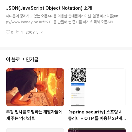
는 영상들이 정상적으로 작동을 하지 않습니다. OTL... VirtualBox로 윈도우
JSON(JavaScript Object Notation) 소개
XP를 사용하면서 시스템 자원이 모두 그쪽에서 점유하고 있어서 였을까요? 우
글 내용
분투 업데이트를 마치고 나니까 정상적으로 플래시에서 소리가 나는군요. 으
허니몬이 궁리하고 있는 오픈API를 이용한 웹애플리케이션 '일명 미쓰리돌(htt
흠!? ● 강연하시는 분(Douglas Crockford)의 블로그 : http://www...
p://www.ihoney.pe.kr/291)' 을 만들어 볼 준비를 하기 위해서 오픈API 관
련한 자료 수집을 하는 과정에서 몇몇 Javascript를 활용하는 API들에서 JS
0
1
2009. 5. 7.
ON( JSON - WIKI )이라는 단어가 많이 노출되는 것에 신경이 쓰여서 나중에
JSON이라는 단어에 대해서 한번 알아보자하고 마음의 다짐만 하고 있었습니
다. 그런데 우연찮게 OKJSP(http://okjsp.pe.kr/, 허광남님 운영) RSS를 구
독하는 중에 JSON이 보여서 한번 찾아봐야지 하면서 자료를 모으기 찾아보기
시작했습니다(P.S. 허광남님이 5월 10일 DTFE와 관련한 세미나 발표가 있으
이 블로그 인기글
십니다. ^^ 사전등록 했는데 될런지 모르..
쿠팡 입사를 희망하는 개발자들에
[spring security] 스프링 시
게 주는 약간의 팁
큐리티 + OTP 를 이용한 2단계
인증 예제