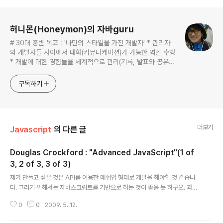
로그 정보
허니몬(Honeymon)의 자바guru
# 30대 중반 목표 : '나만의 스타일을 가진 개발자' * 관리자
와 개발자들 사이에서 대화(커뮤니케이션)가 가능한 역할 수행
* 개발에 대한 경험들을 체계적으로 관리(기록, 발표와 공유)
하는 개발자라는 인식 * 자바 관련 개발을 하는 사람이라면,
누구나 들려봤을법한 그런 개발관련 파워블로거 를 목표로 블
구독하기
로그를 재편하려고 하는 중
더보기
Javascript
의 다른 글
Douglas Crockford : "Advanced JavaScript"(1 of
3, 2 of 3, 3 of 3)
글 내용
제가 만들고 싶은 것은 API를 이용한 매쉬업 형태로 개발을 해야할 것 같습니
다. 그러기 위해서는 자바스크립트를 기반으로 하는 것이 좋을 듯 하구요. 과거
에 단순히 복사하고 붙여넣기 방식으로 구현하면 된다고 생각했던 자바 스크립
0
0
2009. 5. 12.
트였는데, 지금은 공부해야할 것이 자바 만큼이나 많은 분야가 되어버리는 군
요. ㅡㅅ-); 그나저나... 스-);; 문제로군요. 우분투에서는 플래시로 작성되어 있