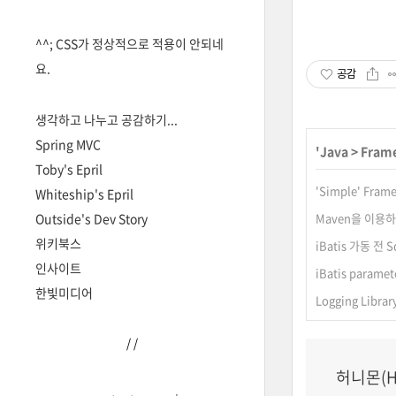
^^; CSS가 정상적으로 적용이 안되네
요.
공감
생각하고 나누고 공감하기...
Spring MVC
'
Java
>
Frame
Toby's Epril
'Simple' F
Whiteship's Epril
Outside's Dev Story
Maven을 이용하
위키북스
iBatis 가동 전 S
인사이트
iBatis paramet
한빛미디어
Logging Libr
/
/
허니몬(H