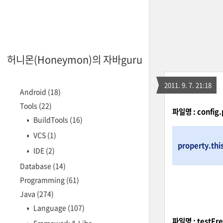
허니몬(Honeymon)의 자바guru
2011. 9. 7. 21:18
Android
(18)
Tools
(22)
파일명 : config.
BuildTools
(16)
VCS
(1)
property.th
IDE
(2)
Database
(14)
Programming
(61)
Java
(274)
Language
(107)
파일명 : testFre