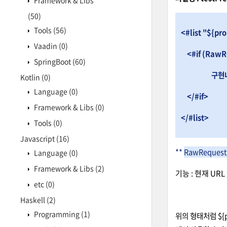
Framework & Libs
(50)
Tools
(56)
<#list "${pro
Vaadin
(0)
<#if (RawRe
SpringBoot
(60)
구현내
Kotlin
(0)
Language
(0)
</#if>
Framework & Libs
(0)
</#list>
Tools
(0)
Javascript
(16)
**
RawReques
Language
(0)
Framework & Libs
(2)
기능 : 현재 UR
etc
(0)
Haskell
(2)
Programming
(1)
위의 형태처럼 ${p