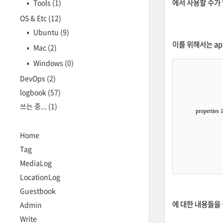
에서 사용할 수가 
Tools
(1)
OS & Etc
(12)
Ubuntu
(9)
이를 위해서는 appl
Mac
(2)
Windows
(0)
DevOps
(2)
logbook
(57)
쓰는 중...
(1)
properti
Home
Tag
MediaLog
LocationLog
Guestbook
에 대한 내용들을
Admin
Write