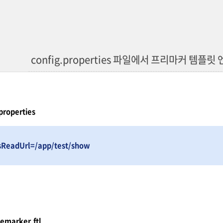
config.properties 파일에서 프리마커 템플릿 
properties
isReadUrl=/app/test/show
emarker.ftl