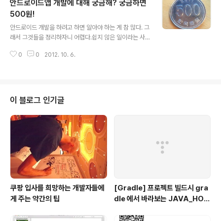
안드로이드앱 개발에 대해 궁금해? 궁금하면
500원!
글 내용
안드로이드 개발을 하려고 하면 알아야 하는 게 참 많다. 그
래서 그것들을 정리하자니 어렵다.쉽지 않은 일이라는 사
실을 이해해줬으면 한다.이렇게 정리한 내용을 조금 살을
0
0
2012. 10. 6.
덕지덕지 발라가면서 글을 늘려가볼까 한다. 오늘 대충 생
각한 것이라 구조가 딱히 마음에 드는 것은 아니다. 안쓰던
글을 쓰려니 머리가 복잡하다. 하아. 1. 자바 참고사이트 자
바의 정석 (http://cafe.naver.com/javachobostudy)
[http://cafe.naver.com/javachobostudy] 자바를 배
이 블로그 인기글
워야 하는 이유 : 자바는 생각보다 배우기 어렵다. 객체지향
에 대한 이해…는 나중에 천천히 익혀도 되고(중요한 부분
이다), 객체가 가지는 데이터와 기능(Function, method
라고 불림)에 대한 이해가 선행..
쿠팡 입사를 희망하는 개발자들에
[Gradle] 프로젝트 빌드시 gra
게 주는 약간의 팁
dle 에서 바라보는 JAVA_HOM
E 지정하기