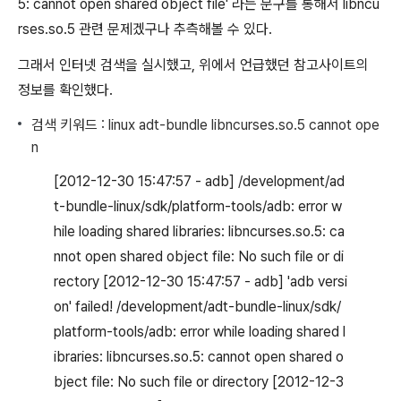
5: cannot open shared object file' 라는 문구를 통해서 libncu
rses.so.5 관련 문제겠구나 추측해볼 수 있다.
그래서 인터넷 검색을 실시했고, 위에서 언급했던 참고사이트의
정보를 확인했다.
검색 키워드 : linux adt-bundle libncurses.so.5 cannot ope
n
[2012-12-30 15:47:57 - adb] /development/ad
t-bundle-linux/sdk/platform-tools/adb: error w
hile loading shared libraries: libncurses.so.5: ca
nnot open shared object file: No such file or di
rectory [2012-12-30 15:47:57 - adb] 'adb versi
on' failed! /development/adt-bundle-linux/sdk/
platform-tools/adb: error while loading shared l
ibraries: libncurses.so.5: cannot open shared o
bject file: No such file or directory [2012-12-3