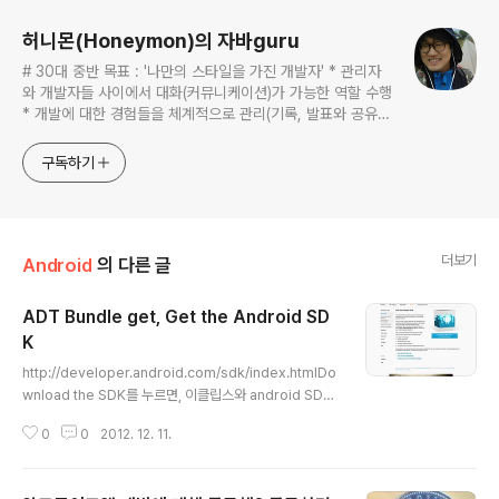
허니몬(Honeymon)의 자바guru
# 30대 중반 목표 : '나만의 스타일을 가진 개발자' * 관리자
와 개발자들 사이에서 대화(커뮤니케이션)가 가능한 역할 수행
* 개발에 대한 경험들을 체계적으로 관리(기록, 발표와 공유)
하는 개발자라는 인식 * 자바 관련 개발을 하는 사람이라면,
누구나 들려봤을법한 그런 개발관련 파워블로거 를 목표로 블
구독하기
로그를 재편하려고 하는 중
더보기
Android
의 다른 글
ADT Bundle get, Get the Android SD
K
글 내용
http://developer.android.com/sdk/index.htmlDo
wnload the SDK를 누르면, 이클립스와 android SDK
tools 가 함께 묶인 녀석을 다운로드 받을 수 있다. 어렵게
0
0
2012. 12. 11.
이클립스 다운로드 받아 설치하고, android SDK Tools
다운로드 받는 번거로움이 사라지는구먼.