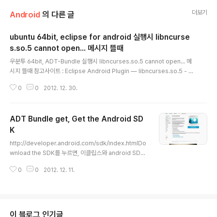
더보기
Android
의 다른 글
ubuntu 64bit, eclipse for android 실행시 libncurse
s.so.5 cannot open... 메시지 뜰때
글 내용
우분투 64bit, ADT-Bundle 실행시 libncurses.so.5 cannot open... 메
시지 뜰때 참고사이트 : Eclipse Android Plugin — libncurses.so.5 - st
ackoverflow 결론부터 이야기하자면, Eclipse Android Plugin이 실행되
0
0
2012. 12. 30.
는데 필요한 32bit 라이브러리가 없어서 뜨는 것이다. 32bit 라이브러리를 설
치해주자!! $ sudo apt-get install ia32-libs ADT bundle 을 설치한 후
에 Eclipse for Android를 실행하는데, 실행할 때마다 'adb-version' faile
ADT Bundle get, Get the Android SD
d!! 라는 메시지가 지속적으로 팝업으로 노출되었다. 팝업을 닫고 나면 consol
e 창에 아래의 로그가 주르르륵 찍히는 ..
K
글 내용
http://developer.android.com/sdk/index.htmlDo
wnload the SDK를 누르면, 이클립스와 android SDK
tools 가 함께 묶인 녀석을 다운로드 받을 수 있다. 어렵게
0
0
2012. 12. 11.
이클립스 다운로드 받아 설치하고, android SDK Tools
다운로드 받는 번거로움이 사라지는구먼.
이 블로그 인기글