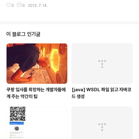
그린팩토리 2층 커넥트 홀 NHN 그린팩토리 주변에 보면
0
0
2013. 7. 14.
고급 아파트들이 둘러쳐져 있다. 처음으로 와본 그린 팩토
리. 2층과 1층은 일반인에게 개방되어 있기에 인근 주민들
이 찾아와 시간을 보내는 모습이 색다르다. 하지만, 이 주민
들 중 누군가는 그린팩토리의 창으로 비치는 태양이 눈부
시다고 넣은 민원에 서명을 한 이도 있지 않을까? ㅋㅋ 접
이 블로그 인기글
수창구에는 올드멤버중 한분이신 채수원님이 주말알바로
접수요원을 하고 계셨다. 오랜만에 뵙기에 반갑게 인사드
리고 약간의 기념품(스티커, 배지, 군것질류, 생수)을 챙기
며 커넥트 홀로 들어섰다. 앞자리로 이동하니, 첫발표자인
..
쿠팡 입사를 희망하는 개발자들에
[java] WSDL 파일 읽고 자바코
게 주는 약간의 팁
드 생성