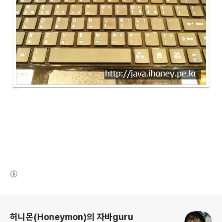
(새창열림)
로그 정보
허니몬(Honeymon)의 자바guru