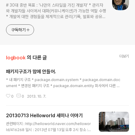
# 30대 중반 목표 : '나만의 스타일을 가진 개발자' * 관리자
와 개발자들 사이에서 대화(커뮤니케이션)가 가능한 역할 수행
* 개발에 대한 경험들을 체계적으로 관리(기록, 발표와 공유)
하는 개발자라는 인식 * 자바 관련 개발을 하는 사람이라면,
누구나 들려봤을법한 그런 개발관련 파워블로거 를 목표로 블
구독하기
로그를 재편하려고 하는 중
더보기
logbook
의 다른 글
패키지구조가 맘에 안들어.
글 내용
* 내 패키지 구조 * package.domain.system * package.domain.doc
ument * 변경된 패키지 구조 * package.domain.entity 회사에서 다른 개
발자들이 쓰는 패키지 구조가 맘에 들지 않는다. 패키지의 구조를 통해서 기능
0
0
2013. 10. 7.
을 분리할 수가 있는데... 그건 하지 않고 하나의 패키지에 모두 몰아넣는 방식이
왜 이렇게 거북스러운거냐. 내가 만든 구조가 싫다면, 왜 싫은지 이유를 설명해
주고 바꾸면 좋겠는데... 내가 만든 구조를 어느새 자신의 구조로 만들어놓을 뿐
20130713 Helloworld 세미나 이야기
설명이 없다. 단지 패키지 경로가 길어지기 때문인가?
글 내용
관련페이지 : http://helloworld.naver.com/hellowor
ld/416268 일시 : 2013년 07월 13일 오후 2시 장소 :