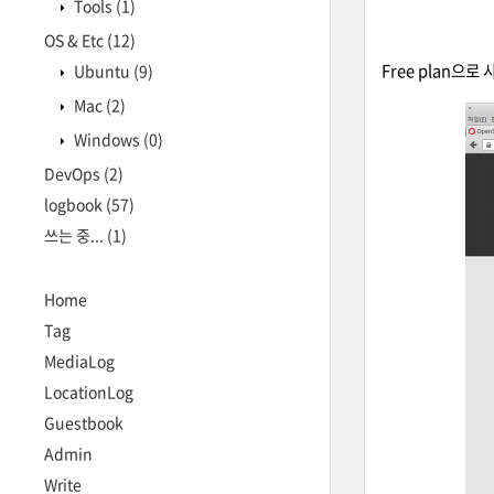
Tools
(1)
OS & Etc
(12)
Free plan으로 
Ubuntu
(9)
Mac
(2)
Windows
(0)
DevOps
(2)
logbook
(57)
쓰는 중...
(1)
Home
Tag
MediaLog
LocationLog
Guestbook
Admin
Write