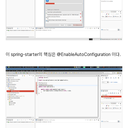
이 spring-starter의 핵심은 @EnableAutoConfiguration 이다.