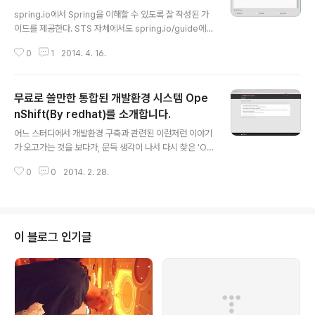
글 내용
spring.io에서 Spring을 이해할 수 있도록 잘 작성된 가
이드를 제공한다. STS 자체에서도 spring.io/guide에서
제공하는 콘텐츠들을 바로 다운로드 받아서 열어볼 수 있
0
1
2014. 4. 16.
는 기능을 제공한다. 1. 사용방법은 [File - New - Impor
t Spring Getting Started Content]를 선택한다. 2. 자
신이 받고 싶은 튜토리얼을 선택한다. 이때, 비동기식으로
무료로 쓸만한 통합된 개발환경 시스템 Ope
선택받은 프로젝트를 다운로드 받는 과정을 진행하기 때문
에, 하단에 있는 [Finish] 버튼이 바로 활성화되지는 않으
nShift(By redhat)를 소개합니다.
글 내용
니 잠시 기다린다. 'Maven'이나 'Gradle' 중 하나를 선택
어느 스터디에서 개발환경 구축과 관련된 이런저런 이야기
하면 되는데, 몇몇 프로젝트들은 build.gradle 파일이 존
가 오고가는 것을 보다가, 문득 생각이 나서 다시 찾은 'OP
재하지 않는다는 메시지와 함께 [Finish] 버튼이 비활성화
ENSFHIT'https://www.openshift.com/보는 것처럼,
된다...
0
0
2014. 2. 28.
개발, 호스팅, 스케일 확장의 기능을 제공하는 플랫폼이다.
익숙한, Java, Maven, Git, Tomcat, Jenkins를 제공
하여 기어(Gear, 가상머신 인스턴스의 개념)로 제공한다.
협업자들을 추가하여 사용가능하다. Free plan으로 사용
최초 'My app' 선택시 사용가능한 Gear(인스턴스 개념)
이 블로그 인기글
Tomcat7 기어 선택 예 Tomcat 기어 설치 후, 자바를 기
반으로 한 웹애플리케이션 프로젝트가 추가된 git 저장소
도 함께 추가됨git에 대한 접근은 'Settings - Public Ke
ys' ..