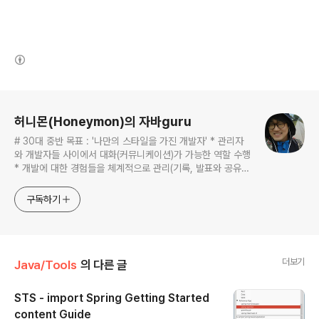
(새창열림)
로그 정보
허니몬(Honeymon)의 자바guru
# 30대 중반 목표 : '나만의 스타일을 가진 개발자' * 관리자
와 개발자들 사이에서 대화(커뮤니케이션)가 가능한 역할 수행
* 개발에 대한 경험들을 체계적으로 관리(기록, 발표와 공유)
하는 개발자라는 인식 * 자바 관련 개발을 하는 사람이라면,
누구나 들려봤을법한 그런 개발관련 파워블로거 를 목표로 블
구독하기
로그를 재편하려고 하는 중
더보기
Java/Tools
의 다른 글
STS - import Spring Getting Started
content Guide