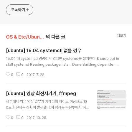
하는 개발자라는 인식 * 자바 관련 개발을 하는 사람이라면,
누구나 들려봤을법한 그런 개발관련 파워블로거 를 목표로 블
구독하기
로그를 재편하려고 하는 중
더보기
OS & Etc/Ubuntu
의 다른 글
[ubuntu] 16.04 systemctl 없을 경우
글 내용
16.04 에 systemctl 명령어가 없다면 systemd를 설치한다.$ sudo apt in
stall systemd Reading package lists... Done Building dependenc
y tree Reading state information... Done The following extra pack
0
0
2017. 7. 26.
ages will be installed: libcryptsetup4 libsystemd-journal0 Sugge
sted packages: systemd-ui The following NEW packages will be
installed: libcryptsetup4 libsystemd-journal0 systemd 0 upgrad
[ubuntu] 영상 회전시키기, ffmpeg
ed, 3 newly installed, 0 to re..
글 내용
세부에서 찍은 영상 일부가 카메라의 자이로 이상으로 18
0도 회전되는 상황이 발생했다.이 영상을 우분투에서 어떻
게 처리할지 찾아보다가 다음의 글을 발견했다.https://as
0
0
2017. 10. 28.
kubuntu.com/questions/83711/how-can-i-rotat
e-a-video여기서 알려준 명령어는$ ffmpeg -i in.mo
v -vf "hflip" out.movmov 파일에 사용되는 코덱으로