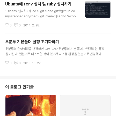
Ubuntu에 renv 설치 및 ruby 설치하기
정상적인 컨버팅이 되지 않는다. [aac @ 0x1993ba0]
글 내용
The encoder 'aac' is experimental but experim
1. rbenv 설치하기$ cd $ git clone git://github.co
ental codecs are not enabled, add '-strict -2' if
m/sstephenson/rbenv.git .rbenv $ echo 'export
you want to use it.위에서 나온 것처럼 '-strict -2' 옵
PATH="$HOME/.rbenv/bin:$PATH"' >> ~/.bashrc
션을 주면 ..
0
0
2014. 2. 28.
$ echo 'eval "$(rbenv init -)"' >> ~/.bashrc $ git
clone git://github.com/sstephenson/ruby-build.
git ~/.rbenv/plugins/ruby-build $ source ~/.bash
우분투 기본폴더 설정 초기화하기
rc 2. rbenv 설치확인$ rbenv 3. ruby 설치rbenv ins
글 내용
tall rbenv local //전역적으로 실행되길 바란다면 //renv
우분투의 언어설정을 변경하면, 그에 따라 우분투의 기본 폴더가 변경되는 특징
global rbenv rehash 버전확인: Ruby Do..
을 가진다. 일본어로 테스트할 것이 있어서 시스템 환경을 일본어로 변경했다가
한국어로 변경했지만, 기본 폴더들이 일본어로 되어 있어, 이를 수정할 방법을
0
0
2013. 10. 22.
검색하다가 발견했다.출처 : Re: How to restore default folder icon순서
이 블로그 인기글