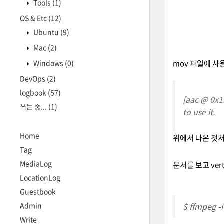
Tools
(1)
OS & Etc
(12)
Ubuntu
(9)
Mac
(2)
Windows
(0)
mov 파일에 사
DevOps
(2)
logbook
(57)
[aac @ 0x1
쓰는 중...
(1)
to use it.
Home
위에서 나온 것처럼
Tag
MediaLog
문서를 보고 ver
LocationLog
Guestbook
Admin
$ ffmpeg -i
Write