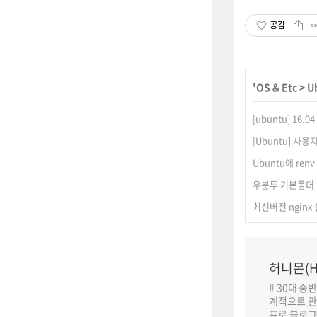
공감
'
OS & Etc
>
U
[ubuntu] 16.0
[Ubuntu] 사
Ubuntu에 ren
우분투 기본폴더
최신버전 nginx
허니몬(H
# 30대 중
계적으로 관
표로 블로그