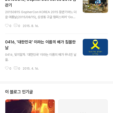
관기
글 내용
20150815 GopherCon KOREA 2015 참관기어느 더
운 여름날(2015/08/15), 삼성동 구글 캠퍼스에서 'Goph
erCon Korea 2015'가 열렸다.GopherCon Korea 2
0
0
2015. 8. 16.
015 고퍼Gopher보다는 고랭Golang 으로 부르는 것이
익숙한 고GO 언어에 관한 컨퍼런스였다.바빴던 프로젝트
를 끝내고 몸도 마음도 회복되어 이제 외부활동을 다시 해
0416, '대한민국' 이라는 이름의 배가 침몰한
야겠다는 여유를 가지게 되었을 때 우연히 구글플러스(htt
ps://plus.google.com/u/0/communities/1157212
날
글 내용
75599816202991)에서 정보를 접했다.아시아에 처음
0416, 잊지말자. '대한민국' 이라는 이름의 배가 무너진 날
으로 개장했다는 '구글캠퍼스(https://www.campus.c
을.
o/seoul/ko)' 구경도 갈겸 고랭에 대한 정보를 모을 수 있
는 기회가 ..
0
0
2015. 4. 16.
이 블로그 인기글