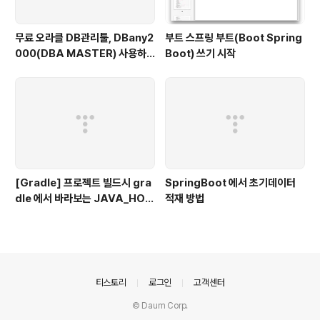
무료 오라클 DB관리툴, DBany2
부트 스프링 부트(Boot Spring
000(DBA MASTER) 사용하
Boot) 쓰기 시작
기
[Gradle] 프로젝트 빌드시 gra
SpringBoot 에서 초기데이터
dle 에서 바라보는 JAVA_HOM
적재 방법
E 지정하기
의안내
티스토리
로그인
고객센터
© Daum Corp.