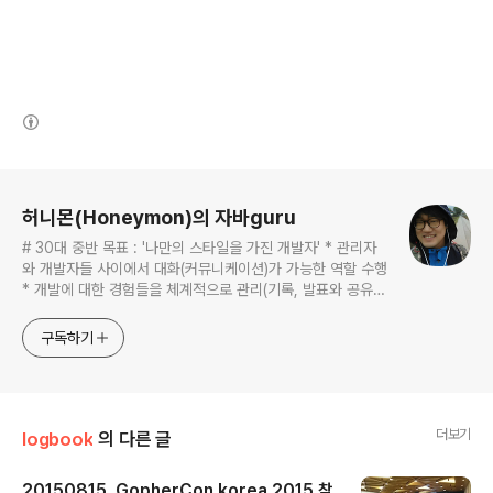
(새창열림)
로그 정보
허니몬(Honeymon)의 자바guru
# 30대 중반 목표 : '나만의 스타일을 가진 개발자' * 관리자
와 개발자들 사이에서 대화(커뮤니케이션)가 가능한 역할 수행
* 개발에 대한 경험들을 체계적으로 관리(기록, 발표와 공유)
하는 개발자라는 인식 * 자바 관련 개발을 하는 사람이라면,
누구나 들려봤을법한 그런 개발관련 파워블로거 를 목표로 블
구독하기
로그를 재편하려고 하는 중
더보기
logbook
의 다른 글
20150815, GopherCon korea 2015 참