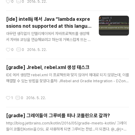
0
0
2016. 5. 22.
들이 벌어져서 나를 당황하도록 만든다.Table of Contents1. 문제발생2. 원인1.
문제발생@Entity 선언한 엔티티 객체를 생성한 후 테스트를 위해 실행하려는 순간
다음과 같은 문제가 발생한다.2016-05-22 21:02:21.993 INFO 11450 --- [
[ide] intellij 에서 Java “lambda expre
main] s.c.a.AnnotationConfigApplicationContext : Refreshing org.spri
ssions not supported at this langua
ngframework.context.annotation.Annotati..
글 내용
ge level” 표현이 뜰때
아무런 생각없이 인텔리제이에서 자바프로젝트를 생성해
서 자바8 코딩을 연습해보려고 하는데 거북스럽게 뜨는 빨
간줄들!!거기에 “lambda expressions not supporte
작성시간
0
0
2016. 5. 22.
d at this language level” 메시지가 뜬다. 'Project St
ructure' 창을 열어 'Project language level' 을 8에
맞춰도 위의 빨간줄과 팝업이 사라지질 않는다. 그러다가
[gradle] Jrebel, rebel.xml 생성 태스크
'설마?' 하는 마음에 'build.gradle' 을 열어보니 아래 항
글 내용
IDE 에서 생성한 rebel.xml 이 프로젝트와 맞지 않아서 제대로 되지 않았는데, 이를
목이 똬악!sourceCompatibility 는 자바소스를 컴파일
해결할 수 있는 방법을 찾았다.출처: JRebel and Gradle Integration - DZone
링하는데 사용할 자바버전을 지정하는 항목인데 인텔리제
build.gradle 에 아래 스크립트를 추가하면 war 태스크가 실행될 때 war 의존성
이에서 생성하는 템플릿의 버전이 1.5로 되어 있는 것을 발
을 걸어둔 generateRebel 가 호출되면서 build/resources/main 아래에rebl
견하지 못하고 프로젝트 설정부분에서만 깨작거리고 있었
작성시간
1
0
2016. 5. 22.
e.xml 이 생성된다. 프로젝트의 클래스패스와 웹경로의 항목들을 출력하는 특징을
는데...!! `..
가진다.이 태스크가 실행되기 위해서는 프로젝트에 war 플러그인이 설치되어 있어
야 한다. apply plugin: 'war' // 생략 task generateRebel (1) (2) 컴파일된 클
[gradle] 그레이들이 그루비를 떠나 코틀린으로 갈까?
래스 핫스와핑 변경된 설정파일 모니터링
글 내용
http://blog.jetbrains.com/kotlin/2016/05/gradle-meets-kotlin/ 그레이
들이 코틀린Kotlin을 DSL 로 사용하게 되면 그루비는 찬밥...이 되겠다. @_@)>그