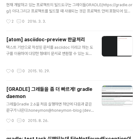
글 내용
s 를 고려해보게 되었다. http://www.webjars.org/ we
현재 개발하고 있는 프로젝트의 빌드도구는 그레이들GRADLE(https://gradle.or
bjars 란 무엇인가? WebJars 는 클라이언트에서 사용하
g/) 이다.그리고 프로젝트를 빌드할 때 사용되는 것은 프로젝트 안에 포함되어 있는
는 웹라이브러리(jquery 와 bootstrap) 를 JAR 파일 안
그레이들 래퍼Gradle wrapper 이다.그레들 래퍼를 이용해서 빌드환경에 별도로
작성시간
2
0
2016. 3. 3.
에 패키징한 것이다. JVM 기반의 웹 애플리케이션에서 클
그레이들을 설치하지 않아도 그레이들의 빌드를 이용할 수 있다. 이때, 시스템변수를
라..
읽어들이는데 그 중 영향을 받는 것 중에 하나가 JAVA_HOME 변수다.이 빌드에 사
용되는 JAVA_HOME 변수 정보를 gradle.properties 에 정의하여 빌드 시에만
[atom] asciidoc-preview 한글처리
참조하도록 할 수 있다.특정 프로젝트를 $PROJECT_HOME 이라고 했을 때, 프로
글 내용
텍스트 기반으로 작성된 문서를 asciidoc 이라고 하는 도
젝트 상위경로에 gradle.properties 를 생성하고 org.gradle.java.home=을 ..
구를 이용하여 다양한 형태의 문서로 변환할 수 있는 도구
가 있다.간단간단하게 작성해서 볼 요량이면 마크다운으로
도 충분하지만,스프링부트 레퍼런스문서를 아무런 생각없
작성시간
0
0
2015. 10. 29.
이 마크다운으로 번역하다보니 스프링부트 레퍼런스문서
와 차이가 너무 컸다.초반에 틀도 제대로 잡지 않고 주먹구
구식으로 시작하다보니 아쉬움이 많다. 목차와 섹션 연결
[GRADLE] 그레들을 좀 더 빠르게! gradle
도 제대로 안되고...그래서 다음 스프링부트 1.3.0. 번역은
daemon
asciidoc 을 기반으로 하여 각 파트를 나눠서 진행하려고
글 내용
한다.스프링에서는 진즉에 asciidoc을 이용해서 레퍼런
그레들Gradle 2.6을 처음 실행하면 하단에 다음과 같은
스문서를 생성해주고 있다. https://github.com/spring
문구가 나온다.honeymon@honeymon-blog (devel
-projects/spring-boot/tree/master/spring-..
op)*$ ./gradlew check:compileJava UP-TO-DA
작성시간
0
0
2015. 8. 26.
TE:processResources UP-TO-DATE:classes U
P-TO-DATE:compileTestJava UP-TO-DATE:pro
cessTestResources UP-TO-DATE:testClasses
gradle: test task 실행되는데 FileNotFoundException이