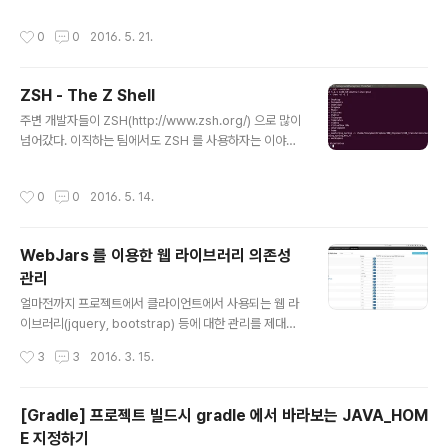
루비보다는 코틀린을 익혀야할 분위기가 무루 익어가고 있다.
작성시간
0
0
2016. 5. 21.
ZSH - The Z Shell
글 내용
주변 개발자들이 ZSH(http://www.zsh.org/) 으로 많이
넘어갔다. 이직하는 팀에서도 ZSH 를 사용하자는 이야기
에 오늘 설치를 진행한다.1. ZSH 설치1.1. 우분투$ sudo
apt install zsh1.2. 맥Mac$ brew install zsh2. oh-
작성시간
0
0
2016. 5. 14.
my-zsh 설치2.1. curlsh -c "$(curl -fsSL https://ra
w.githubusercontent.com/robbyrussell/oh-my-
zsh/master/tools/install.sh)"2.2. wgetsh -c "$(w
WebJars 를 이용한 웹 라이브러리 의존성
get https://raw.githubusercontent.com/robbyru
관리
ssell/oh-my-zsh/master/tools/install.sh -O -)"3.
글 내용
zsh 사용하도..
얼마전까지 프로젝트에서 클라이언트에서 사용되는 웹 라
이브러리(jquery, bootstrap) 등에 대한 관리를 제대로
하지 않았다. 화면 개발 및 적용을 다른이에게 맡기고 있었
작성시간
3
3
2016. 3. 15.
다가 고전적인 방식으로 웹 라이브러리 의존성을 그대로
프로젝트에 추가하여 버전관리시스템에 올라와있는 모습
을 보게 되었다. 이렇게 프로젝트의 버전관리에 포함된 웹
[Gradle] 프로젝트 빌드시 gradle 에서 바라보는 JAVA_HOM
라이브러리는 버전이 업그레이드되면 버전을 업글하기가
E 지정하기
쉽지 않다.이런 상황을 타개할 수 있는 방법으로 WebJar