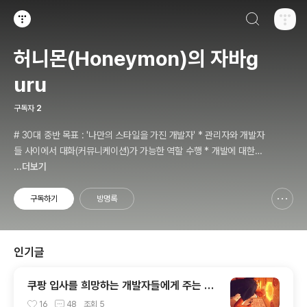
검색하기
티스토리
허니몬(Honeymon)의 자바g
uru
구독자
2
# 30대 중반 목표 : '나만의 스타일을 가진 개발자' * 관리자와 개발자
들 사이에서 대화(커뮤니케이션)가 가능한 역할 수행 * 개발에 대한
경험들을 체계적으로 관리(기록, 발표와 공유)하는 개발자라는 인식 *
...더보기
자바 관련 개발을 하는 사람이라면, 누구나 들려봤을법한 그런 개발관
련 파워블로거 를 목표로 블로그를 재편하려고 하는 중
구독하기
방명록
신고하기 레이어
열기
인기글
쿠팡 입사를 희망하는 개발자들에게 주는 약
간의 팁
16
48
조회
5