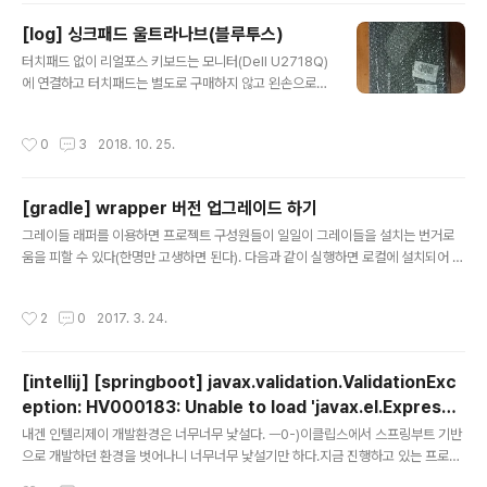
[log] 싱크패드 울트라나브(블루투스)
글 내용
터치패드 없이 리얼포스 키보드는 모니터(Dell U2718Q)
에 연결하고 터치패드는 별도로 구매하지 않고 왼손으로
터치패드를 사용했다.맥북이 절전모드였다거나 모니터가
꺼져있는 상태에서는 키보드 인식이 제대로 되지 않았고,
작성시간
0
3
2018. 10. 25.
마우스 커서를 움직이기 위해 왼손을 뻗어 터치패드를 조
작해야했고(키보드에서 손을 떼야 했...) 드래그를 위해서
는 종종 왼손으로 시프트키를 누르고 오른손을 교차해서
[gradle] wrapper 버전 업그레이드 하기
뻗어야 했다. 그런 불편함을 6개월 정도 감내하다가 '에잇
글 내용
못참겠다!' 하고 짜증을 부리면서 해결책을 모색했다. 회사
그레이들 래퍼를 이용하면 프로젝트 구성원들이 일일이 그레이들을 설치는 번거로
에서 지급한 맥북용 어댑터는 USB 포트가 하나였고, 키보
움을 피할 수 있다(한명만 고생하면 된다). 다음과 같이 실행하면 로컬에 설치되어 있
드와 마우스를 동시에 연결할 수 없었고, USB 허브를 이용
는 그레이들 버전을 기준으로 그레이들 래퍼가 설치된다.$ gradle wrapper $ ca
해봤는데 이 경우에도 맥북에서 제대로 인식하지 못해서
t gradle/wrapper/gradle-wrapper.properties #Fri Mar 24 21:30:00 K
작성시간
2
0
2017. 3. 24.
번번히 어댑터를 뺐다가 다시 꼽아야 했다..
ST 2017 distributionBase=GRADLE_USER_HOME distributionPath=wr
apper/dists zipStoreBase=GRADLE_USER_HOME zipStorePath=wra
pper/dists distributionUrl=https\://services.gradle.org/distributions/
[intellij] [springboot] javax.validation.ValidationExc
grad..
eption: HV000183: Unable to load 'javax.el.Expressi
글 내용
onFactory'
내겐 인텔리제이 개발환경은 너무너무 낯설다. ㅡ0-)이클립스에서 스프링부트 기반
으로 개발하던 환경을 벗어나니 너무너무 낯설기만 하다.지금 진행하고 있는 프로젝
트를 war 로 배포하려고 하면서 전과는 다른 개발방식 때문에 이런저런 새로운 상황
작성시간