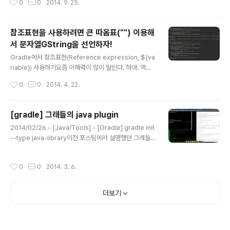
0
0
2014. 9. 25.
그레들에 관련된 글도 많이 부족한 상황이다. 그레들이 가
지고 있는 강점들이 우리나라에서는 쉽게 부각되지 못하고
있는 점이 참 아쉽다. 그레들에 대한 관심을 키워가면서 그
참조표현을 사용하려면 큰 따옴표("") 이용해
레들에 대한 내용들을 정리해보고자 한다.위키로 해야할지
서 문자열GString을 선언하자!
어떻게 해야할지 고민중이지만...ㅎ 고민은 적게하고 빨리
글 내용
진행해야지. 메이븐을 활용하고 있는 자바프로젝트들이라
Gradle에서 참조표현(Reference expression, ${va
면 그레들로 이동하는 것이 쉽지 않을까? 몇몇 특수한 상황
riable}) 사용하기요즘 이해력이 많이 딸린다. 하아. 역시
에서 문제들이 생긴다고 하지만, 그 외의 대부분의 경우는
책과 레퍼런스를 살펴보는 것이 제일 좋군.groovy를 기반
작성시간
0
0
2014. 4. 22.
별 문제가 없지 않을까?..
으로 작성되는 대부분의 문자열은 작은 따옴표(‘’)를 사용
한다. 이 문자열은 GString을 사용할 수 없다.이 내용이 나
의 삽질을 야기시켰다.ext { versions = [ springfram
[gradle] 그래들의 java plugin
ework: '4.0.3.RELEASE' ] } dependencies { comp
글 내용
2014/02/26 - [Java/Tools] - [Gradle] gradle init
ile 'org.slf4j:slf4j-api:1.7.5' compile 'org.springfr
--type java-library이전 포스팅에서 설명했던 그레들을
amework:spring-core:${versions.springframe
이용해서 자바프로젝트를 초기화해보자.gradle init --ty
work}' testCompile 'junit:junit:4.11' }..
pe java-library 실행결과는 다음과 같다. ├── READ
작성시간
0
0
2014. 3. 6.
ME.md ├── build.gradle ├── gradle │ └── wra
pper │ ├── gradle-wrapper.jar │ └── gradle-
wrapper.properties ├── gradlew ├── gradlew.
더보기
bat ├── settings.gradle └── src ├── main │ └
── java │ └── Library.java └── test └── java └
── LibraryTest.jav..