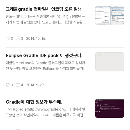
adlew.bat [task] 리눅스 및 OSX: gradlew$ ./gradlew [task] 프로젝트의 성
그레들gradle 컴파일시 인코딩 오류 발생
격에 맞춰 사용할 래..
글 내용
윈도우에서 그레들을 실행해본 적이 없어서(;;) 몰랐던 문
제가 이번에 발생을 했다. 인코딩 문제… 다양한 개발환경
을 가진 팀이 개발을 할떄도 신경써야 하는 부분이기도 하
다. 이클립스의 파일 인코딩을 ‘UTF-8’로 바꿨을 때도 이
작성시간
3
3
2014. 10. 16.
와 유사한 상황이 벌어지지 않을까 하는 생각이 들지만…
그건 그때 가서 살펴보도록 한다.그레들이 실행될 때, 운영
체제의 시스템설정들이 그대로 적용된다. 유닉스나 리눅스
Eclipse Gradle IDE pack 이 생겼구나.
에서는 UTF-8로 인코딩이 유지가 되니까 별 무리가 없지
글 내용
만, 윈도우는 MS949 인코딩 처리가 되기에 문제가 발생
이클립스eclipse의 Gradle 플러그인이 제대로 정리가
했다.발생한 문제는 다음과 같다.발생문제클래스 컴파일
된 듯 싶다. 정말 오랜만에 Eclipse를 가지고 코딩을 해볼
시 한글주석을 넣은 클래스들에서 아래의 메시지를 뿌리며
생각으로 그레들 플러그인을 설치하려고 이클립스 마켓플
컴파일이 진행되지 않았다.error: unmappable charac
레이스에서 그레들을 검색해보니 떡하니 Gradle IDE Pa
작성시간
0
4
2014. 9. 29.
ter for encodi..
ck을 제공하고 있다. 메이븐보다는 그레들을 이용한 빌드/
배포를 해보고 싶은 욕심을 품는다. 이클립스는 참 좋은 도
구다.
Gradle에 대한 정보가 부족해.
글 내용
그레들gradle(http://www.gradle.org/)에 대해서 발
표했던 것이 작년이었다. 그 후 그레들은 마구마구 버전업
을 하더니 2.1 버전이 나오는 상황에 이르렀다. 그러나 여
전히 국내에는 그레들보다는 메이븐이 강세를 이루고 있고
작성시간