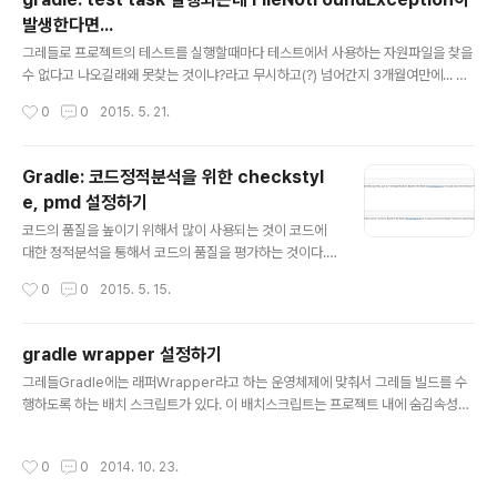
UP-TO-DATE:test UP-TO-DATE:check UP-TO-
발생한다면...
DATE:backend:compileJava UP-TO-DATE:back
글 내용
end:processResources UP-TO-DATE:backend:
그레들로 프로젝트의 테스트를 실행할때마다 테스트에서 사용하는 자원파일을 찾을
classes UP-TO-DATE:backend:compileTestJav
수 없다고 나오길래왜 못찾는 것이냐?라고 무시하고(?) 넘어간지 3개월여만에... 그
a UP..
레들 문서(https://docs.gradle.org/current/userguide/java_plugin.html)
작성시간
0
0
2015. 5. 21.
를 보면서 확인한지 30여분만에 문제를 발견.src/test/resource...src/test/res
ources였어야 했는데 말이지...!!! 크앙!! 결함이 발생하던 테스트들 수정하고 정상
동작하는 것 확인.그런데 말입니다. 왜 유닛테스트는 통과되었던거지??
Gradle: 코드정적분석을 위한 checkstyl
e, pmd 설정하기
글 내용
코드의 품질을 높이기 위해서 많이 사용되는 것이 코드에
대한 정적분석을 통해서 코드의 품질을 평가하는 것이다.
코드정적분석에 사용되는 도구로는 checkstyle, findbu
작성시간
0
0
2015. 5. 15.
gs, PMD 등 이 있다. 그레들gradle에 checkstyle, PM
를 추가하는 방법을 설명한다.1. checkstyle1.1. 사용방법
1.1.1. gradle's checkstyle 플러그인 추가apply plugi
gradle wrapper 설정하기
nd: 'checkstyle'build.gradle 파일에 플러그인을 추가
글 내용
그레들Gradle에는 래퍼Wrapper라고 하는 운영체제에 맞춰서 그레들 빌드를 수
한다.1.1.2. checkstyle.xml 작성google checkstyle.
행하도록 하는 배치 스크립트가 있다. 이 배치스크립트는 프로젝트 내에 숨김속성을
xml 을 복사1.1.3. build.gradle 파일에 checkstyle 태
가지고 있는 gradle-wrapper.jar 를 이용해서project ├── build.gradle ├─
스크를 정의한다.checkstyle { ignoreFailures = true
─ gradle │ └── wrapper │ ├── gradle-wrapper.jar │ └── gradle-wr
//..
작성시간
0
0
2014. 10. 23.
apper.properties ├── gradlew ├── gradlew.bat ├── settings.gradl
e 운영체제에 적절한 배치 스크립트를 실행하도록 한다.윈도우: gradlew.bat> gr