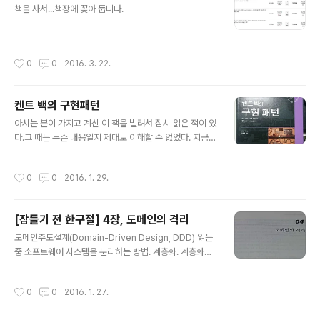
책을 사서...책장에 꽂아 둡니다.
작성시간
0
0
2016. 3. 22.
켄트 백의 구현패턴
글 내용
아시는 분이 가지고 계신 이 책을 빌려서 잠시 읽은 적이 있
다.그 때는 무슨 내용일지 제대로 이해할 수 없었다. 지금도
그렇겠지... Orz...그래도 지금은 요령이 생겨서... 한번의
완독을 하고, 시간이 지난 후 다시 완독하면서 '반복적인 책
작성시간
0
0
2016. 1. 29.
읽기' 를 통해서 내가 쌓은 경험 만큼 깨달음을 얻을 수 있
다는 요령을 터득했다. 프로그램을 짤 때는 자신과 컴퓨터
뿐 아니라, 다른 사람들을 생각해야 한다!이것이 구현 패턴
[잠들기 전 한구절] 4장, 도메인의 격리
이 전하는 메시지입니다. 이 책에서는 다른 사람을 배려하
글 내용
며 프로그래밍할 때의 경제적 이득을 강조했지만, 사실 이
도메인주도설계(Domain-Driven Design, DDD) 읽는
는 프로그래머 자신을 위한 것이기도 합니다. 자신이 더 큰
중 소프트웨어 시스템을 분리하는 방법. 계층화. 계층화의
공동체의 일원임을 깨닫게 되면 공동체에 기여하는 것에
핵심 원칙은 한 계층의 모든 요소는 오직 같은 계층에 존재
대한 만족을 느낄 수 있게 되기 때문입니다. 여러분도 이와
하는 다른 요소나 계층상 "아래"에 위치한 요소에만 의존한
작성시간
0
0
2016. 1. 27.
같은 만족감..
다는 것이다. 위로 거슬러 올라가는의사소통은 반드시 간
접적인 메커니즘을 거쳐야 하며... 계층화의 가치는 각 계층