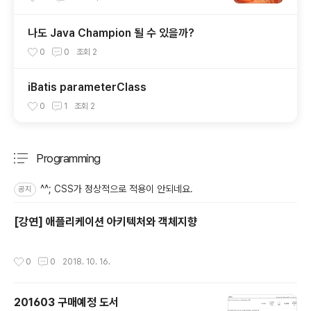
나도 Java Champion 될 수 있을까?
0
0
조회
2
iBatis parameterClass
0
1
조회
2
Programming
분류 전체보기
주요 글 목록
^^; CSS가 정상적으로 적용이 안되네요.
공지
[강연] 애플리케이션 아키텍처와 객체지향
작성시간
0
0
2018. 10. 16.
201603 구매예정 도서
글 내용