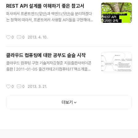
스프링에서 Enti..
REST API 설계를 이해하기 좋은 참고서
글 내용
회사에서 프론트엔드(앞단)과 백엔드(딋단)을 분리하겠다
는 정책에 따라서, 프론트에서 사용할 API들을 구현해야하
는데 참고서로서 좋은 녀석을 찾다가 발견한 녀석이다. Ou
tsider(http://blog.outsider.ne.kr) 님이 추천한 책이
작성시간
0
0
2013. 4. 10.
었는데, 때마침 나도 회사에서 프론트엔드에서 사용할 RE
ST API를 만들어야 하는 상황이어서 '옳다구나!' 하고 바
로 질렀다. 오며가며 출근길에 읽고 있는데 꽤 괜찮다 싶다.
클라우드 컴퓨팅에 대한 공부도 슬슬 시작
^^좋은 API 디자인하기, 왜 그것이 중요한가? : http://de
글 내용
v.kthcorp.com/2012/01/04/how-to-design-a-g
클라우드 컴퓨팅 구현 기술저자김형준 지음출판사에이콘
ood-api-and-why-it-matters/도 함께 읽으면서 API
출판 | 2011-01-05 출간카테고리컴퓨터/IT책소개클라
설계를 위한 학습에 들어갔다.하지만... 처음부터 잘할 수는
우드 컴퓨팅을 실제로 구현한다!『클라우드 컴퓨팅 구현 기
없는 법!..
술』... 뭔가 동시다발적으로 공부를 시작했다.몇 개는 포기
작성시간
0
0
2013. 3. 21.
하고, 몇개는 꽉 붙들고 가야한다.Memcached, Mongo
DB는 빠른 시일 내에 다룰 수 있을 것 같다.
더보기