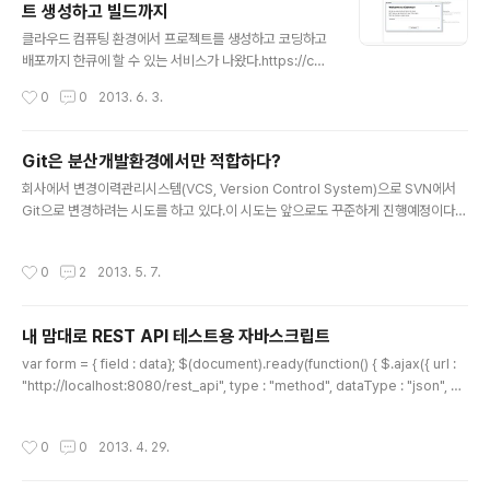
트 생성하고 빌드까지
pt에 나와있는 일부 쉘parse_git_tag 을 추가해서 적용
글 내용
후 확인 OK. git branch 를 checkout 했을 경우: git ta
클라우드 컴퓨팅 환경에서 프로젝트를 생성하고 코딩하고
g에 대해서 checkout 했을 경우:
배포까지 한큐에 할 수 있는 서비스가 나왔다.https://cod
envy.com/구글google이나 깃헙github 계정을 이용하
작성시간
0
0
2013. 6. 3.
여 signup하고 현재 서비스되고 있는 PaaS에 배포설정
까지 가능하다.codenvy.com 에서 지원하는 기술들이
다. 선택하는 기술들에 따라서 배포가능한 PaaS가 달라진
Git은 분산개발환경에서만 적합하다?
다.[Java Spring] 기술을 선택한 뒤, 선택가능한 PaaS
글 내용
회사에서 변경이력관리시스템(VCS, Version Control System)으로 SVN에서
서비스[None]을 선택하고 application을 실행했다.cod
Git으로 변경하려는 시도를 하고 있다.이 시도는 앞으로도 꾸준하게 진행예정이다.
envycorp.com 에 앱을 생성하고 배포하여 테스트해볼
현재는 BitBucket을 원격저장소Remote Repository로 사용하고 있는데, 사설
수 있다.클라우드 컴퓨팅 환경에서 개발(협업)하고, git 을
저장소private Repository를 위해서 사용하고 있지만, 몇가지 불편한 사항들이
이용하여 소스를 관리하고, PaaS에 애플리케이션으로 배
작성시간
0
2
2013. 5. 7.
있어서 Github으로 변경하고 유료서비스를 이용하려고 한다. 그런데, SVN에서 Git
포까지 할 수 있는 서비스.이 서비스의 유료..
으로 넘어가려는 과정에서 다른 개발자와의 충돌이 발생하고 있다. 반대하는 의견으
로 내놓는 의견 중에 하나가 'Git은 개발자가 서로 멀리 떨어져 있는 분산된 개발환경
내 맘대로 REST API 테스트용 자바스크립트
에 적합하다'라는 의견이다. Git은 지역저장소Local Repository를 기반으로 하는
글 내용
변경이력관..
var form = { field : data}; $(document).ready(function() { $.ajax({ url :
"http://localhost:8080/rest_api", type : "method", dataType : "json", co
ntentType : "application/json", data : JSON.stringify(form), success : f
unction(data) { console.log(data); } });});빈 index.jsp 에 jquery.js 임포트
작성시간
0
0
2013. 4. 29.
문 하나 추가해놓고 테스트하는 게으른 개발자 허니몬.서버에서는 @RequestBod
y로 Form오브젝트를 만들어서 받아쓰고 있다.JSON data를 Deserializer할 때,