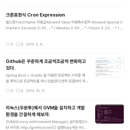
는 서버server와 클라이언트client를 말한다. 개발쪽에서 말하는 아이소몰픽(Iso
morphic, [àisəmɔ́ːrfik]) 은 동일한 소스코드를 가지고 서버쪽과 클라이언트쪽에
크론표현식 Cron Expression
서 작성하는 형태를 지칭한다고 볼 수 있다. 이 용어..
글 내용
필드명 Field Name 허용값Allowed Value 허용특수문자 Allowed Special C
hracters Seconds 0-59 , - * / Minutes 0-59 , - * / Hours 0-23 , - * / D
ay-of-month 1-31 , - * ? / L W Month 1-12 or JAN-DEC , - * / Day-of-W
eek 1-7 or SUN-SAT , - * ? / L # Year (Optional) empty, 1970-2199 , -
작성시간
0
0
2015. 2. 4.
* / 허용특수문자 *: 정의된 모든 값을 사용, 분에 사용하면 매 분단위로.?: 지정된 값
없이 무작위로 진행되며, Day-of-month와 Day-of-Week에서만 사용하며, Da
y-of-month가 지정되었을 때 Day-of-We..
Github은 꾸준하게 조금씩조금씩 변화하고
있다.
글 내용
Spring Boot + Gradle 을 이용한 프로젝트 시작할 때
쓸 목적으로 프로젝트를 하나 만들었다.먼저 로컬에서 작
업하고, 깃헙에서 저장소Repository를 만들었다.빈 저장
작성시간
0
0
2014. 10. 11.
소에서 친절하게 설명해주는 깃헙씨.http와 ssh 프로토콜
지원하고,프로젝트를 새로 만들었을 때 깃을 이용하여 등
록하고 깃헙에 생성한 저장소에 밀어넣는 방법.이미 만들
리눅스(우분투)에서 GVM을 설치하고 개발
어진 저장소를 깃헙에 밀어넣는 방법.혹은 다른 버전관리
환경을 간결하게 해보자.
시스템에서 불러오는 방법친절하다.회사에서 진행하는 프
글 내용
로젝트는 스프링부트Springboot 를 이용해서 진행해보
GVM(Groovy enVironment Manager) 설치방법GV
고 싶은 욕심이 생겼다. 기타 참고사항 github repositor
M 사이트: http://gvmtool.net/○ 설명Ruby에는 RVM