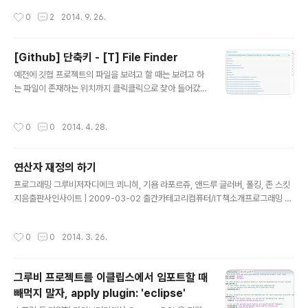
y: project-boot-starter https://github.com/ihone
과 rbenv라고 하는 도구가 광범위하게 사용되고 있다. 이
작성시간
0
2
2014. 9. 26.
ymon/project-boot-starter..
도구들을 통해서 루비를 설치하고 개발하고 실행하는데 필
요한 환경을 구축하고 있다. Groovy에서도 이와 유사한
도구인 GVM(Groovy enVironment Manager,http://
[Github] 단축키 - [T] File Finder
gvmtool.net/)라고 하는 도구를 제공하고 있다.GVM은
글 내용
예전에 깃헙 프로젝트의 파일을 보려고 할 때는 보려고 하
대부분의 유닉스 기반 시스템에서 다양한 소프트웨어 개발
는 파일이 존재하는 위치까지 클릭클릭으로 찾아 들어갔
도구들의 버전을 관리하는 도구다. 커맨드라인인터페이스
다. 그런데 그럴 필요가 없었다.프로젝트 내에서 [T] 키만
(CUI 혹은 터미널)에서 설치, 전환, 제거 및 다른 후보자들
누르면 'File Finder'로 전환되면서 입력하는 이름에 부합
에 대한 목록을 관리한다.현재 제공하고 있는 대상들로는:
작성시간
0
0
2014. 4. 28.
하는 파일들을 검색하는 기능을 발견했다.내 프로젝트에서
GroovyGrailsGriffon..
간단하게 'build.gr' 라고 입력하여 검색한 결과다. 깃헙 프
로젝트에서 파일 찾으려고 고생하지 말자.
연산자 재정의 하기
글 내용
프로그래밍 그루비저자디에크 쾨니히, 기욤 라포르쥬, 앤드루 글러버, 폴킹, 존 스킷
지음출판사인사이트 | 2009-03-02 출간카테고리컴퓨터/IT책소개프로그래밍 그
루비 는 그루비의 문법과 사용하는 법을 이해하기 쉽...글쓴이 평점 짬짬이 그루비Gr
oovy를 살펴보기 시작했다. 순 그레들gradle을 능숙하게 다루기 위한 목적으로 살
작성시간
0
0
2014. 3. 26.
펴보고 있는데, 그루비가 가지고 있는 매력도 상당하다.Rocking The Groovy -
github 신기하다잉!? +_+)?Type plus(Type type) {} 를 재정의하니까 다른 형
태로 동작한다.Money.groovypackage kr.pe.ihoney.groovy.study.begin
그루비 프로젝트를 이클립스에서 임포트할 때
class Money { private int amount private St..
빼먹지 말자, apply plugin: 'eclipse'
글 내용