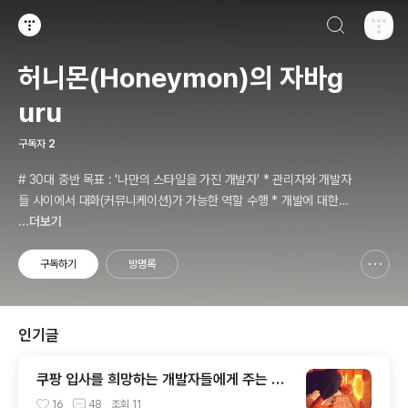
검색하기
티스토리
허니몬(Honeymon)의 자바g
uru
구독자
2
# 30대 중반 목표 : '나만의 스타일을 가진 개발자' * 관리자와 개발자
들 사이에서 대화(커뮤니케이션)가 가능한 역할 수행 * 개발에 대한
경험들을 체계적으로 관리(기록, 발표와 공유)하는 개발자라는 인식 *
...더보기
자바 관련 개발을 하는 사람이라면, 누구나 들려봤을법한 그런 개발관
련 파워블로거 를 목표로 블로그를 재편하려고 하는 중
구독하기
방명록
신고하기 레이어
열기
인기글
쿠팡 입사를 희망하는 개발자들에게 주는 약
간의 팁
16
48
조회
11