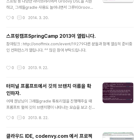
스프링 등 다양한 라이브러리에서 Groovy DSL을 지원
하고, 그레들gradle 사용도 늘어나면서 그루비Groovy
(http://groovy.codehaus.org/)를 학습해야겠다는 생
작성시간
0
0
2014. 3. 20.
각에 프로젝트를 생성했다.rocking-the-groovy - gith
ubgradle init --type groovy-library 로 생성한 프로
젝트를 이클립스에 import 하고 실행하려고 해도 정상적
스프링캠프SpringCamp 2013이 열립니다.
으로 인식이 안되는 문제에 봉착했다(지금 생각하면 매우
글 내용
참여링크 : http://onoffmix.com/event/19279다른 분들과 함께 열심히 준비중
간단한 문제였는데… 역시 기초는 중요하다).수동으로 환
인 컨퍼런스가 열립니다. ^^ 많은 참여 부탁드립니다.
경설정을 하면 어찌어찌 실행할 수 있게 되기는 했는데 왜
그랬는지 풀 수 있는 방법을 알고 싶었다.그러다가 문
득…‘eclipse’ 플러그인을 넣었던가?하는 생각이 스쳐지
작성시간
0
0
2013. 9. 22.
나간다. .gitignore 내에는 이클립..
터미널 프롬프트에서 깃의 브랜치 이름을 확
인하자.
글 내용
어제 권남님이 그래들gradle 튜토리얼을 진행해주실 때
프롬프트 옆에 깃의 브랜치명이 나타나는 모습을 보고 신
기해서 찾아봤습니다. 그러다가 발견한 곳이https://githu
작성시간
0
0
2013. 8. 22.
b.com/jimeh/git-aware-prompttag를 checkout
할 때 detached 라고 나오는 것이 보기 싫어서 찾아봤다.
http://oliverdavies.co.uk/blog/2013/04/27/displ
클라우드 IDE, codenvy.com 에서 프로젝
ay-git-branch-or-tag-names-your-bash-prom