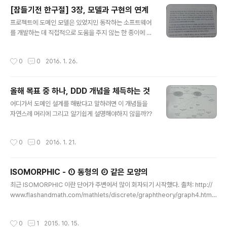
에서 컴퓨터 프로그램의 특정 측면만을 전문적므로 다룬다
[잠들기전 한구절] 3장, 모델과 구현의 연계
는 데 있다. 이러한 전문화를 토대로 각 측면에서는 더욱 응
글 내용
집력 있는 설계가 가능해지며, 이로써 설계를 더욱 쉽게 이
프로젝트에 도메인 모델은 있었지민 동작하는 소프트웨어
해할 수 있다. 가장 바람직한 아키텍처 프레임워크라면 도
를 개발하는 데 직접적으로 도움을 주지 않는 한 종이에 기
메인 개발자가 모델을 표현하는 것에만 집중하게 해서 복
록된 모델이 무슨 의미가 있겠는가? ... 도메인 주도 설계에
잡한 기술적 난제를 해결한다. ... 프레임워크를 적용할 때
서는 초기 분석 딘계에 도움이될 뿐 아니라 설계의 기반이
작성시간
0
0
2016. 1. 26.
팀은 프레임워크의 목..
되는 모델이 필요하다. ... 코드와 그것의 기반이 되는 모델
이 긴밀하게 연결되면 코드에 의미가 부여되고 모델과 코
드가 서로 대응하게 된다. DDD, chap 3. 모델과 구현의
올해 목표 중 하나, DDD 개념을 체득하는 것
연계 많은 개발자가 단지 프로그램 코드를 구성하는 데만
글 내용
객체의 기술적 능력을 적용해 도움을 얻지만 객체 설계에
어디가서 도메인 설계를 해봤다고 말하려면 이 개념들을
서의 진정한 도약은 코드가 모델의 개념을 표현할 때 나온
자연스레 머리에 그리고 알기쉽게 설명해야하지 않을까??
다. 모델에 기여하는모든 기술자는 프로젝트 내에서 수행
하는 일차적인 역할과는 상관없이 코드를 접하는 데 어느
작성시간
0
0
2016. 1. 21.
정도 시간을 투자해야만 한다. 코..
ISOMORPHIC - ① 동형의 ② 같은 모양의
글 내용
최근 ISOMORPHIC 이란 단어가 주변에서 많이 회자되기 시작했다. 출처: http://
www.flashandmath.com/mathlets/discrete/graphtheory/graph4.html
왜 Isomorphic 일까?Isomorphic은 그리스어 '동등equals’를 의미하는 'iso
s’와 '형태shape’를 의미하는 'morphic’이 합쳐진 합성어다. Isomorphism은 서
작성시간
0
1
2015. 10. 15.
로 다른 컨텍스트를 가진 동일한 개체를 설명한다. 개발쪽에서 이야기하는 문맥에서