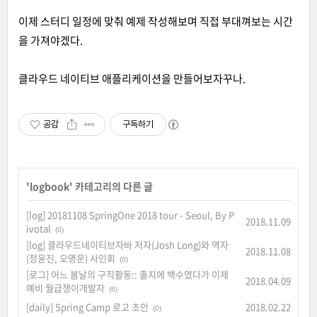
이제 스터디 일정에 맞춰 예제 작성해보며 직접 부대껴보는 시간
을 가져야겠다.
클라우드 네이티브 애플리케이션을 만들어보자꾸나.
공감
구독하기
'
logbook
' 카테고리의 다른 글
[log] 20181108 SpringOne 2018 tour - Seoul, By P
2018.11.09
ivotal
(0)
[log] 클라우드네이티브자바 저자(Josh Long)와 역자
2018.11.08
(정윤진, 오명운) 사인회
(0)
[로그] 어느 봄날의 구직활동:: 졸지에 백수였다가 이제
2018.04.09
예비 월급쟁이개발자
(6)
[daily] Spring Camp 로고 초안
2018.02.22
(0)