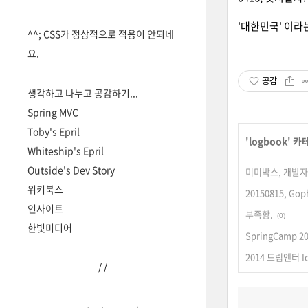
'대한민국' 이라
^^; CSS가 정상적으로 적용이 안되네
요.
공감
생각하고 나누고 공감하기...
Spring MVC
Toby's Epril
'
logbook
' 카
Whiteship's Epril
Outside's Dev Story
미미박스, 개발자 
위키북스
20150815, Go
인사이트
부족함.
(0)
한빛미디어
SpringCamp 2
2014 드림엔터 
/
/