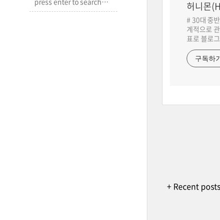
허니몬(H
# 30대 중
계적으로 관
표로 블로그
구독하
+ Recent post