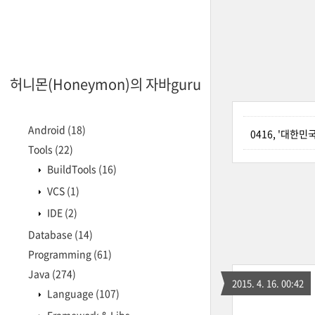
허니몬(Honeymon)의 자바guru
Android
(18)
0416, '대한
Tools
(22)
BuildTools
(16)
VCS
(1)
IDE
(2)
Database
(14)
Programming
(61)
Java
(274)
2015. 4. 16. 00:42
Language
(107)