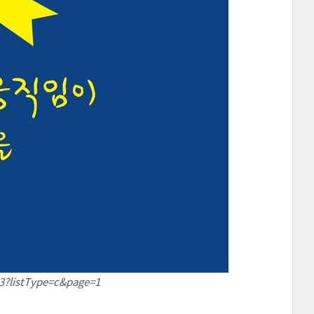
3?listType=c&page=1