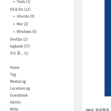
Tools
(1)
OS & Etc
(12)
Ubuntu
(9)
Mac
(2)
Windows
(0)
DevOps
(2)
logbook
(57)
쓰는 중...
(1)
Home
Tag
MediaLog
LocationLog
Guestbook
Admin
Write
0416, 잊지말자.