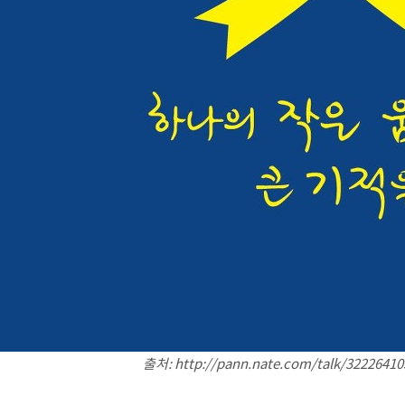
출처: http://pann.nate.com/talk/32226410