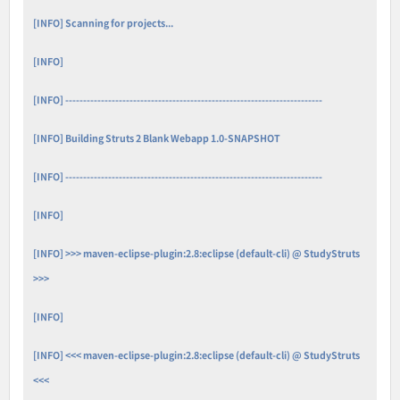
[INFO] Scanning for projects...
[INFO]
[INFO] ------------------------------------------------------------------------
[INFO] Building Struts 2 Blank Webapp 1.0-SNAPSHOT
[INFO] ------------------------------------------------------------------------
[INFO]
[INFO] >>> maven-eclipse-plugin:2.8:eclipse (default-cli) @ StudyStruts
>>>
[INFO]
[INFO] <<< maven-eclipse-plugin:2.8:eclipse (default-cli) @ StudyStruts
<<<