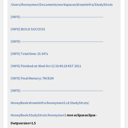
/Users/ihoneymon/Documents/workspaces/dreaminfra/StudyStruts
[INFO] ------------------------------------------------------------------------
[INFO] BUILD SUCCESS
[INFO] ------------------------------------------------------------------------
[INFO] Total time: 15.347s
[INFO] Finished at: Wed Oct 12 10:45:18 KST 2011
[INFO] Final Memory: 7M/81M
[INFO] ------------------------------------------------------------------------
HoneyBook:dreaminfra ihoneymon$ cd StudyStruts/
HoneyBook:StudyStruts ihoneymon$
mvn eclipse:eclipse -
Dwtpversion=1.5