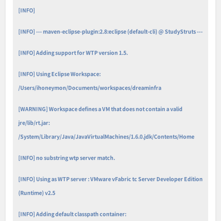
[INFO]
[INFO] --- maven-eclipse-plugin:2.8:eclipse (default-cli) @ StudyStruts ---
[INFO] Adding support for WTP version 1.5.
[INFO] Using Eclipse Workspace:
/Users/ihoneymon/Documents/workspaces/dreaminfra
[WARNING] Workspace defines a VM that does not contain a valid
jre/lib/rt.jar:
/System/Library/Java/JavaVirtualMachines/1.6.0.jdk/Contents/Home
[INFO] no substring wtp server match.
[INFO] Using as WTP server : VMware vFabric tc Server Developer Edition
(Runtime) v2.5
[INFO] Adding default classpath container: