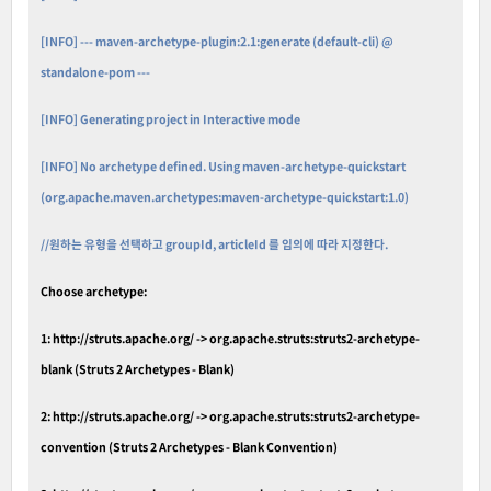
[INFO] --- maven-archetype-plugin:2.1:generate (default-cli) @
standalone-pom ---
[INFO] Generating project in Interactive mode
[INFO] No archetype defined. Using maven-archetype-quickstart
(org.apache.maven.archetypes:maven-archetype-quickstart:1.0)
//원하는 유형을 선택하고 groupId, articleId 를 임의에 따라 지정한다.
Choose archetype:
1: http://struts.apache.org/ -> org.apache.struts:struts2-archetype-
blank (Struts 2 Archetypes - Blank)
2: http://struts.apache.org/ -> org.apache.struts:struts2-archetype-
convention (Struts 2 Archetypes - Blank Convention)