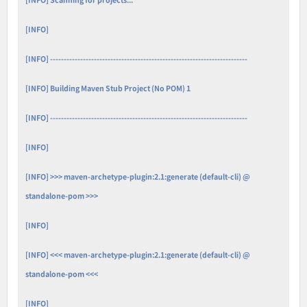
[INFO]
[INFO] ------------------------------------------------------------------------
[INFO] Building Maven Stub Project (No POM) 1
[INFO] ------------------------------------------------------------------------
[INFO]
[INFO] >>> maven-archetype-plugin:2.1:generate (default-cli) @
standalone-pom >>>
[INFO]
[INFO] <<< maven-archetype-plugin:2.1:generate (default-cli) @
standalone-pom <<<
[INFO]