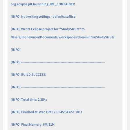
org.eclipse.jdt.launching.JRE_CONTAINER
[INFO] Not writing settings - defaults suffice
[INFO] Wrote Eclipse project for "StudyStruts" to
/Users/ihoneymon/Documents/workspaces/dreaminfra/StudyStruts.
[INFO]
[INFO] ------------------------------------------------------------------------
[INFO] BUILD SUCCESS
[INFO] ------------------------------------------------------------------------
[INFO] Total time: 2.254s
[INFO] Finished at: Wed Oct 12 10:45:34 KST 2011
[INFO] Final Memory: 6M/81M