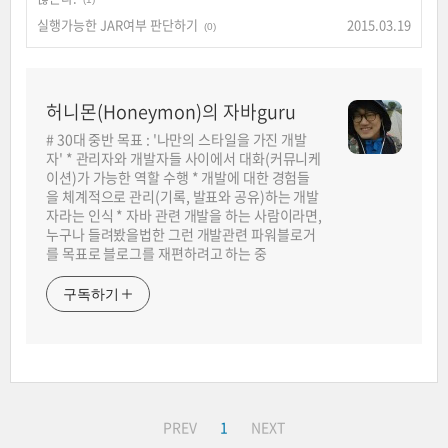
실행가능한 JAR여부 판단하기
2015.03.19
(0)
허니몬(Honeymon)의 자바guru
# 30대 중반 목표 : '나만의 스타일을 가진 개발
자' * 관리자와 개발자들 사이에서 대화(커뮤니케
이션)가 가능한 역할 수행 * 개발에 대한 경험들
을 체계적으로 관리(기록, 발표와 공유)하는 개발
자라는 인식 * 자바 관련 개발을 하는 사람이라면,
누구나 들려봤을법한 그런 개발관련 파워블로거
를 목표로 블로그를 재편하려고 하는 중
구독하기
PREV
1
NEXT