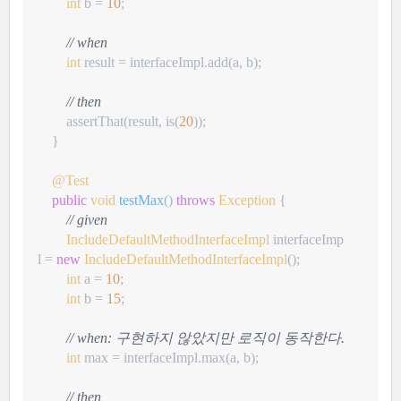
int
 b 
=
10
;
//
 when
int
 result 
=
 interfaceImpl
.
add
(
a
,
 b
)
;
//
 then
assertThat
(
result
,
is
(
20
)
)
;
}
@Test
public
void
testMax
(
)
throws
Exception
{
//
 given
IncludeDefaultMethodInterfaceImpl
 interfaceImp
l 
=
new
IncludeDefaultMethodInterfaceImpl
(
)
;
int
 a 
=
10
;
int
 b 
=
15
;
//
 when: 구현하지 않았지만 로직이 동작한다.
int
 max 
=
 interfaceImpl
.
max
(
a
,
 b
)
;
//
 then