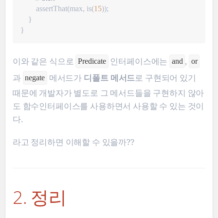
assertThat
(
max
,
is
(
15
)
)
;
}
}
이와 같은 식으로
인터페이스에는
,
Predicate
and
or
과
메서드가
디폴트 메서드
로 구현되어 있기
negate
때문에 개발자가 별도로 그 메서드들을 구현하지 않아
도 함수인터페이스를 사용하면서 사용할 수 있는 것이
다.
라고 정리하면 이해할 수 있을까??
2. 정리