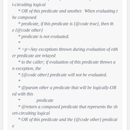
t-circuiting logical
     * OR of this predicate and another.  When evaluating t
he composed
     * predicate, if this predicate is {@code true}, then th
e {@code other}
     * predicate is not evaluated.
     *
     * <p>Any exceptions thrown during evaluation of eith
er predicate are relayed
     * to the caller; if evaluation of this predicate throws a
n exception, the
     * {@code other} predicate will not be evaluated.
     *
     * @param other a predicate that will be logically-OR
ed with this
     *              predicate
     * @return a composed predicate that represents the sh
ort-circuiting logical
     * OR of this predicate and the {@code other} predicat
e