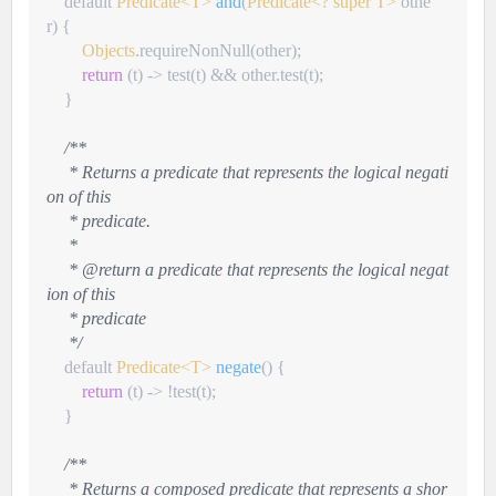
default 
Predicate<
T
>
and
(
Predicate<
? super 
T
>
othe
r
)
{
Objects
.
requireNonNull
(
other
)
;
return
(
t
)
-
>
test
(
t
)
&&
 other
.
test
(
t
)
;
}
/*
*
     * Returns a predicate that represents the logical negati
on of this
     * predicate.
     *
     * @return a predicate that represents the logical negat
ion of this
     * predicate
*/
default 
Predicate<
T
>
negate
(
)
{
return
(
t
)
-
>
!
test
(
t
)
;
}
/*
*
     * Returns a composed predicate that represents a shor