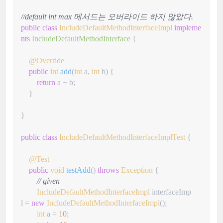
//
default int max 메서드는 오버라이드 하지 않았다.
public
class
IncludeDefaultMethodInterfaceImpl
impleme
nts
IncludeDefaultMethodInterface
{
@Override
public
int
add
(
int
a
, 
int
b
)
{
return
 a 
+
 b
;
}
}
public
class
IncludeDefaultMethodInterfaceImplTest
{
@Test
public
void
testAdd
(
)
throws
Exception
{
//
 given
IncludeDefaultMethodInterfaceImpl
 interfaceImp
l 
=
new
IncludeDefaultMethodInterfaceImpl
(
)
;
int
 a 
=
10
;