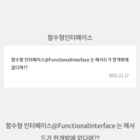
함수형인터페이스
함수형 인터페이스@FunctionalInterface 는 메서드가 한개밖에
없다며??
2015.11.17
함수형 인터페이스@FunctionalInterface 는 메서
드가 한개밖에 없다며??