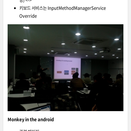
당) <->
키보드 서비스는 InputMethodManagerService
Override
Monkey in the android