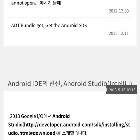
annot open... 메시지 뜰때
2012.12.30
ADT Bundle get, Get the Android SDK
2012.12.11
Android IDE의 변신, Android Studio(IntelliJ)
2013. 5. 16. 09:13
2013 Google I/O에서
Android
Studio
(
http://developer.android.com/sdk/installing/st
udio.html#download
)를 소개했습니다.