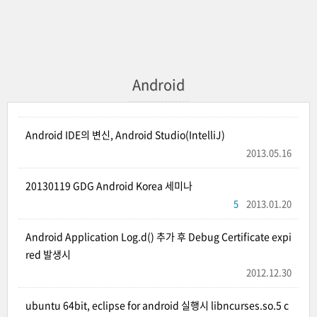
Android
Android IDE의 변신, Android Studio(IntelliJ)
2013.05.16
20130119 GDG Android Korea 세미나
5
2013.01.20
Android Application Log.d() 추가 후 Debug Certificate expi
red 발생시
2012.12.30
ubuntu 64bit, eclipse for android 실행시 libncurses.so.5 c