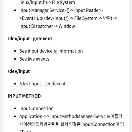
linux/input.h)-> File System
Input Manager Service -()-> Input Reader(-
>EventHub(/dev/input/) -> File System -> 반환) ->
Input Dispatcher -> Window
/dev/input - getevent
See input device[s] information
See live events
/dev/input
/dev/input - sendevent
INPUT METHOD
InputConnection
Application <-> InputMethodManagerServcie(어플리
케이션의 입력과 관련된 실제 연결은 InputConnection이 담