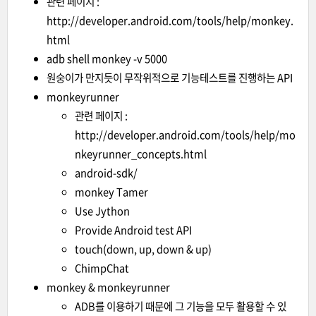
관련 페이지 :
http://developer.android.com/tools/help/monkey.
html
adb shell monkey -v 5000
원숭이가 만지듯이 무작위적으로 기능테스트를 진행하는 API
monkeyrunner
관련 페이지 :
http://developer.android.com/tools/help/mo
nkeyrunner_concepts.html
android-sdk/
monkey Tamer
Use Jython
Provide Android test API
touch(down, up, down & up)
ChimpChat
monkey & monkeyrunner
ADB를 이용하기 때문에 그 기능을 모두 활용할 수 있