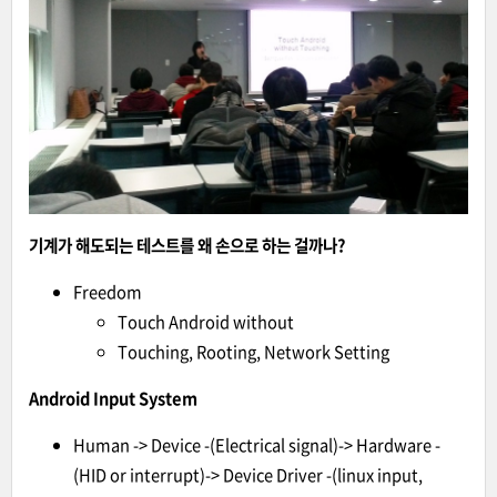
기계가 해도되는 테스트를 왜 손으로 하는 걸까나?
Freedom
Touch Android without
Touching, Rooting, Network Setting
Android Input System
Human -> Device -(Electrical signal)-> Hardware -
(HID or interrupt)-> Device Driver -(linux input,