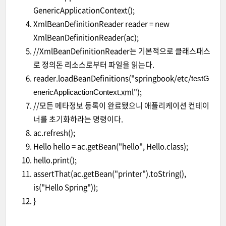
GenericApplicationContext();
XmlBeanDefinitionReader reader = new
XmlBeanDefinitionReader(ac);
//XmlBeanDefinitionReader는 기본적으로 클래스패스
로 정의돈 리소스로부터 파일을 읽는다.
reader.loadBeanDefinitions("springbook/etc/
testG
.xml");
enericApplicactionContext
//모든 메타정보 등록이 완료됐으니 애플리케이션 컨테이
너를 초기화하라는 명령이다.
ac.refresh();
Hello hello = ac.getBean("hello", Hello.class);
hello.print();
assertThat(ac.getBean("printer").toString(),
is("Hello Spring"));
}