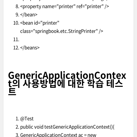
<property name="printer" ref="printer" />
</bean>
<bean id="printer"
class="springbook.etc.StringPrinter" />
</beans>
GenericApplicationContex
t의 사용방법에 대한 학습 테스
트
@Test
public void testGenericApplicationContext(){
GenericApplicationContext ac = new