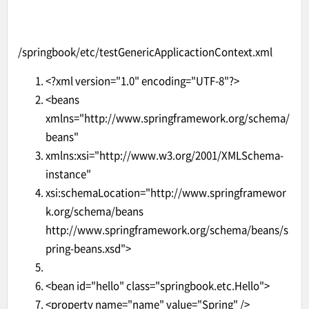
/springbook/etc/testGenericApplicactionContext.xml
<?xml version="1.0" encoding="UTF-8"?>
<beans
xmlns="http://www.springframework.org/schema/
beans"
xmlns:xsi="http://www.w3.org/2001/XMLSchema-
instance"
xsi:schemaLocation="http://www.springframewor
k.org/schema/beans
http://www.springframework.org/schema/beans/s
pring-beans.xsd">
<bean id="hello" class="springbook.etc.Hello">
<property name="name" value="Spring" />