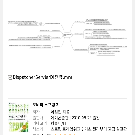
DispatcherServlerDI전략.mm
토비의 스프링 3
저자
이일민
지음
출판사
에이콘출판
|
2010-08-24 출간
카테고리
컴퓨터/IT
책소개
스프링 프레임워크 3 기초 원리부터 고급 실전활용까지